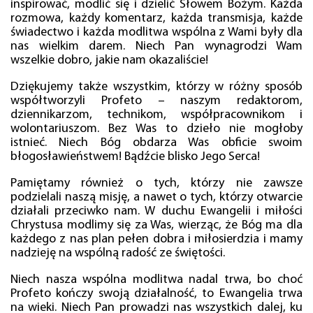
inspirować, modlić się i dzielić Słowem Bożym. Każda
rozmowa, każdy komentarz, każda transmisja, każde
świadectwo i każda modlitwa wspólna z Wami były dla
nas wielkim darem. Niech Pan wynagrodzi Wam
wszelkie dobro, jakie nam okazaliście!
Dziękujemy także wszystkim, którzy w różny sposób
współtworzyli Profeto – naszym redaktorom,
dziennikarzom, technikom, współpracownikom i
wolontariuszom. Bez Was to dzieło nie mogłoby
istnieć. Niech Bóg obdarza Was obficie swoim
błogosławieństwem! Bądźcie blisko Jego Serca!
Pamiętamy również o tych, którzy nie zawsze
podzielali naszą misję, a nawet o tych, którzy otwarcie
działali przeciwko nam. W duchu Ewangelii i miłości
Chrystusa modlimy się za Was, wierząc, że Bóg ma dla
każdego z nas plan pełen dobra i miłosierdzia i mamy
nadzieję na wspólną radość ze świętości.
Niech nasza wspólna modlitwa nadal trwa, bo choć
Profeto kończy swoją działalność, to Ewangelia trwa
na wieki. Niech Pan prowadzi nas wszystkich dalej, ku