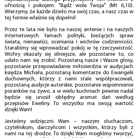
ufnością i pokojem: "Bądź wola Twoja" (Mt 6,10).
Wierzymy, że każde dzieło ma swój czas, a nasz czas w
tej formie właśnie się dopełnił.
Przez te lata nie było na naszej antenie i na naszych
internetowych łamach polityki, bieżących spraw
świata, nienawiści, oceniania i wichrów codzienności.
Staraliśmy się wprowadzać pokój w tę rzeczywistość.
Wichry okazały się silniejsze, ale pozostanie to, co
udało nam się zrobić. Pozostaną nasze i Wasze głosy,
pozostanie przepowiadanie miłosierdzia w audycjach
księdza Michała, pozostaną komentarze do Ewangelii
duchownych, którzy z nami stale współpracowali,
pozostaną audycje autorskie, pozostanie wspomnienie
poranków na żywo, a w wielu kuchniach pewnie nadal
będzie się unosił obłędny aromat dań według
przepisów Eweliny. To wszystko ma swoją wartość
dzięki Wam!
Jesteśmy wdzięczni Wam – naszym słuchaczom,
czytelnikom, darczyńcom i wszystkim, którzy byli z
nami na tej drodze. To dzięki Wam mogliśmy tworzyć,