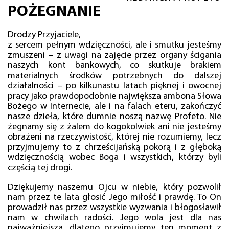
POŻEGNANIE
Drodzy Przyjaciele,
z sercem pełnym wdzięczności, ale i smutku jesteśmy
zmuszeni – z uwagi na zajęcie przez organy ścigania
naszych kont bankowych, co skutkuje brakiem
materialnych środków potrzebnych do dalszej
działalności – po kilkunastu latach pięknej i owocnej
pracy jako prawdopodobnie największa ambona Słowa
Bożego w Internecie, ale i na falach eteru, zakończyć
nasze dzieła, które dumnie noszą nazwę Profeto. Nie
żegnamy się z żalem do kogokolwiek ani nie jesteśmy
obrażeni na rzeczywistość, której nie rozumiemy, lecz
przyjmujemy to z chrześcijańską pokorą i z głęboką
wdzięcznością wobec Boga i wszystkich, którzy byli
częścią tej drogi.
Dziękujemy naszemu Ojcu w niebie, który pozwolił
nam przez te lata głosić Jego miłość i prawdę. To On
prowadził nas przez wszystkie wyzwania i błogosławił
nam w chwilach radości. Jego wola jest dla nas
najważniejsza, dlatego przyjmujemy ten moment z