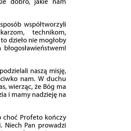
ie dobro, jakie nam
 sposób współtworzyli
karzom, technikom,
to dzieło nie mogłoby
im błogosławieństwem!
odzielali naszą misję,
rzeciwko nam. W duchu
as, wierząc, że Bóg ma
zia i mamy nadzieję na
o choć Profeto kończy
i. Niech Pan prowadzi