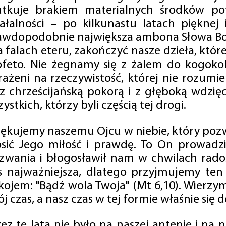
utkuje brakiem materialnych środków po
iałalności – po kilkunastu latach pięknej
awdopodobnie największa ambona Słowa Boż
na falach eteru, zakończyć nasze dzieła, kt
ofeto. Nie żegnamy się z żalem do kogokol
rażeni na rzeczywistość, której nie rozumi
 z chrześcijańską pokorą i z głęboką wdzię
ystkich, którzy byli częścią tej drogi.
iękujemy naszemu Ojcu w niebie, który pozw
osić Jego miłość i prawdę. To On prowadzi
zwania i błogosławił nam w chwilach radośc
s najważniejsza, dlatego przyjmujemy ten
kojem: "Bądź wola Twoja" (Mt 6,10). Wierzy
j czas, a nasz czas w tej formie właśnie się d
zez te lata nie było na naszej antenie i na