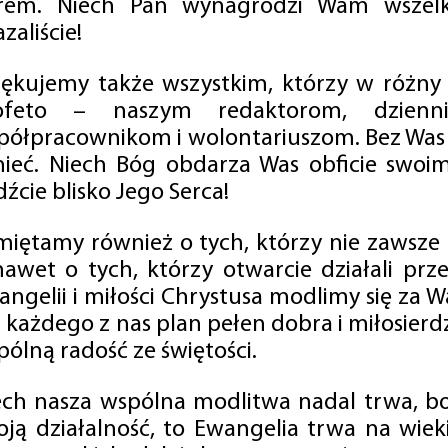
rem. Niech Pan wynagrodzi Wam wszelk
zaliście!
iękujemy także wszystkim, którzy w różny
ofeto – naszym redaktorom, dzienni
półpracownikom i wolontariuszom. Bez Was 
tnieć. Niech Bóg obdarza Was obficie swo
źcie blisko Jego Serca!
miętamy również o tych, którzy nie zawsze p
nawet o tych, którzy otwarcie działali p
angelii i miłości Chrystusa modlimy się za W
a każdego z nas plan pełen dobra i miłosierd
ólną radość ze świętości.
ech nasza wspólna modlitwa nadal trwa, b
oją działalność, to Ewangelia trwa na wiek