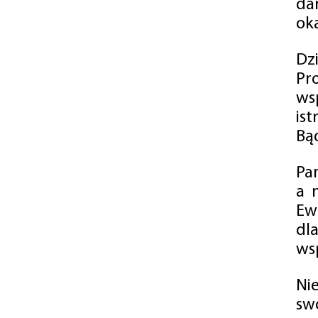
da
oka
Dz
Pr
ws
is
Bąd
Pa
a 
Ew
dl
wsp
Ni
sw