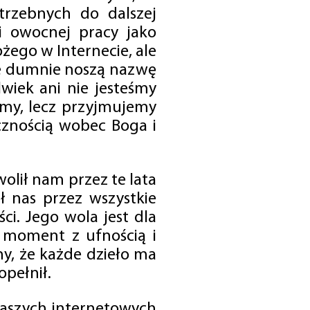
trzebnych do dalszej
 i owocnej pracy jako
ego w Internecie, ale
óre dumnie noszą nazwę
wiek ani nie jesteśmy
emy, lecz przyjmujemy
cznością wobec Boga i
olił nam przez te lata
ł nas przez wszystkie
i. Jego wola jest dla
 moment z ufnością i
my, że każde dzieło ma
opełnił.
 naszych internetowych