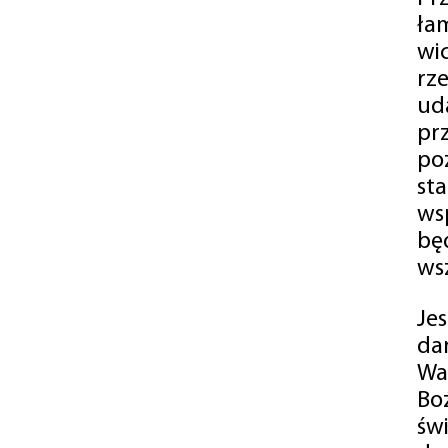
ła
wi
rz
ud
pr
po
st
ws
bę
ws
Je
da
Wa
Bo
św