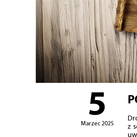
5
P
Dro
Marzec 2025
z 
uw