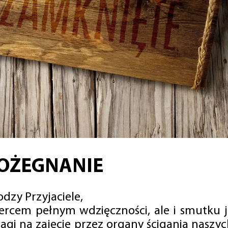
OŻEGNANIE
dzy Przyjaciele,
sercem pełnym wdzięczności, ale i smutku 
agi na zajęcie przez organy ścigania naszy