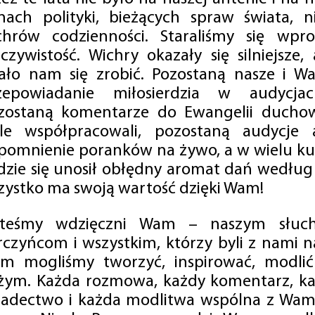
mach polityki, bieżących spraw świata, ni
chrów codzienności. Staraliśmy się wp
eczywistość. Wichry okazały się silniejsze,
ało nam się zrobić. Pozostaną nasze i Wa
zepowiadanie miłosierdzia w audycjac
zostaną komentarze do Ewangelii duchow
ale współpracowali, pozostaną audycje a
pomnienie poranków na żywo, a w wielu ku
dzie się unosił obłędny aromat dań według 
zystko ma swoją wartość dzięki Wam!
steśmy wdzięczni Wam – naszym słucha
rczyńcom i wszystkim, którzy byli z nami na
m mogliśmy tworzyć, inspirować, modlić 
żym. Każda rozmowa, każdy komentarz, każ
iadectwo i każda modlitwa wspólna z Wami