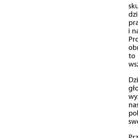
sk
dz
pr
i 
Pr
ob
to
wsz
Dz
gł
wy
na
po
swó
Pr