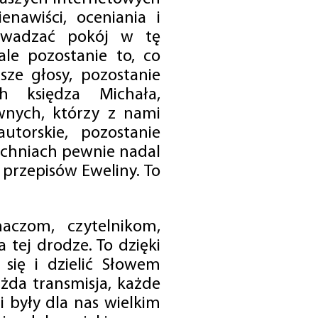
enawiści, oceniania i
rowadzać pokój w tę
 ale pozostanie to, co
sze głosy, pozostanie
h księdza Michała,
nych, którzy z nami
utorskie, pozostanie
chniach pewnie nadal
przepisów Eweliny. To
czom, czytelnikom,
 tej drodze. To dzięki
się i dzielić Słowem
da transmisja, każde
 były dla nas wielkim