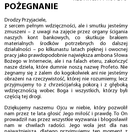
POŻEGNANIE
Drodzy Przyjaciele,
z sercem pełnym wdzięczności, ale i smutku jesteśmy
zmuszeni – z uwagi na zajęcie przez organy ścigania
naszych kont bankowych, co skutkuje brakiem
materialnych środków potrzebnych do dalszej
działalności – po kilkunastu latach pięknej i owocnej
pracy jako prawdopodobnie największa ambona Słowa
Bożego w Internecie, ale i na falach eteru, zakończyć
nasze dzieła, które dumnie noszą nazwę Profeto. Nie
żegnamy się z żalem do kogokolwiek ani nie jesteśmy
obrażeni na rzeczywistość, której nie rozumiemy, lecz
przyjmujemy to z chrześcijańską pokorą i z głęboką
wdzięcznością wobec Boga i wszystkich, którzy byli
częścią tej drogi.
Dziękujemy naszemu Ojcu w niebie, który pozwolił
nam przez te lata głosić Jego miłość i prawdę. To On
prowadził nas przez wszystkie wyzwania i błogosławił
nam w chwilach radości. Jego wola jest dla nas
najważniejsza, dlatego przyjmujemy ten moment z