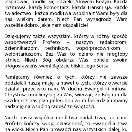
inspirować, modlić się i dzielić Słowem Bożym. Każda
rozmowa, każdy komentarz, każda transmisja, każde
świadectwo i każda modlitwa wspólna z Wami były dla
nas wielkim darem. Niech Pan wynagrodzi Wam
wszelkie dobro, jakie nam okazaliście!
Dziękujemy także wszystkim, którzy w różny sposób
współtworzyli Profeto – naszym redaktorom,
dziennikarzom, technikom, współpracownikom i
wolontariuszom. Bez Was to dzieło nie mogłoby
istnieć. Niech Bóg obdarza Was obficie swoim
błogosławieństwem! Bądźcie blisko Jego Serca!
Pamiętamy również o tych, którzy nie zawsze
podzielali naszą misję, a nawet o tych, którzy otwarcie
działali przeciwko nam. W duchu Ewangelii i miłości
Chrystusa modlimy się za Was, wierząc, że Bóg ma dla
każdego z nas plan pełen dobra i miłosierdzia i mamy
nadzieję na wspólną radość ze świętości.
Niech nasza wspólna modlitwa nadal trwa, bo choć
Profeto kończy swoją działalność, to Ewangelia trwa
na wieki. Niech Pan prowadzi nas wszystkich dalej, ku