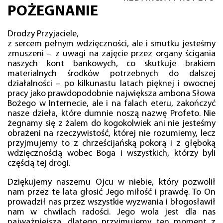
POŻEGNANIE
Drodzy Przyjaciele,
z sercem pełnym wdzięczności, ale i smutku jesteśmy
zmuszeni – z uwagi na zajęcie przez organy ścigania
naszych kont bankowych, co skutkuje brakiem
materialnych środków potrzebnych do dalszej
działalności – po kilkunastu latach pięknej i owocnej
pracy jako prawdopodobnie największa ambona Słowa
Bożego w Internecie, ale i na falach eteru, zakończyć
nasze dzieła, które dumnie noszą nazwę Profeto. Nie
żegnamy się z żalem do kogokolwiek ani nie jesteśmy
obrażeni na rzeczywistość, której nie rozumiemy, lecz
przyjmujemy to z chrześcijańską pokorą i z głęboką
wdzięcznością wobec Boga i wszystkich, którzy byli
częścią tej drogi.
Dziękujemy naszemu Ojcu w niebie, który pozwolił
nam przez te lata głosić Jego miłość i prawdę. To On
prowadził nas przez wszystkie wyzwania i błogosławił
nam w chwilach radości. Jego wola jest dla nas
najważniejsza, dlatego przyjmujemy ten moment z