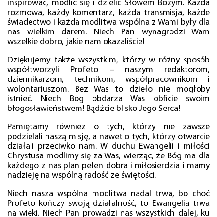
inspirować, modlić się i dzielić Słowem Bożym. Każda
rozmowa, każdy komentarz, każda transmisja, każde
świadectwo i każda modlitwa wspólna z Wami były dla
nas wielkim darem. Niech Pan wynagrodzi Wam
wszelkie dobro, jakie nam okazaliście!
Dziękujemy także wszystkim, którzy w różny sposób
współtworzyli Profeto – naszym redaktorom,
dziennikarzom, technikom, współpracownikom i
wolontariuszom. Bez Was to dzieło nie mogłoby
istnieć. Niech Bóg obdarza Was obficie swoim
błogosławieństwem! Bądźcie blisko Jego Serca!
Pamiętamy również o tych, którzy nie zawsze
podzielali naszą misję, a nawet o tych, którzy otwarcie
działali przeciwko nam. W duchu Ewangelii i miłości
Chrystusa modlimy się za Was, wierząc, że Bóg ma dla
każdego z nas plan pełen dobra i miłosierdzia i mamy
nadzieję na wspólną radość ze świętości.
Niech nasza wspólna modlitwa nadal trwa, bo choć
Profeto kończy swoją działalność, to Ewangelia trwa
na wieki. Niech Pan prowadzi nas wszystkich dalej, ku