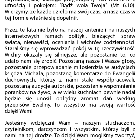
ufnością i pokojem: "Bądź wola Twoja" (Mt 6,10).
Wierzymy, że każde dzieło ma swój czas, a nasz czas w
tej formie właśnie się dopełnił.
Przez te lata nie było na naszej antenie i na naszych
internetowych łamach polityki, bieżących spraw
świata, nienawiści, oceniania i wichrów codzienności.
Staraliśmy się wprowadzać pokój w tę rzeczywistość.
Wichry okazały się silniejsze, ale pozostanie to, co
udało nam się zrobić. Pozostaną nasze i Wasze głosy,
pozostanie przepowiadanie miłosierdzia w audycjach
księdza Michała, pozostaną komentarze do Ewangelii
duchownych, którzy z nami stale współpracowali,
pozostaną audycje autorskie, pozostanie wspomnienie
poranków na żywo, a w wielu kuchniach pewnie nadal
będzie się unosił obłędny aromat dań według
przepisów Eweliny. To wszystko ma swoją wartość
dzięki Wam!
Jesteśmy wdzięczni Wam – naszym słuchaczom,
czytelnikom, darczyńcom i wszystkim, którzy byli z
nami na tej drodze. To dzięki Wam mogliśmy tworzyć,