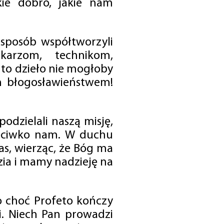
ie dobro, jakie nam
 sposób współtworzyli
karzom, technikom,
to dzieło nie mogłoby
im błogosławieństwem!
odzielali naszą misję,
rzeciwko nam. W duchu
as, wierząc, że Bóg ma
zia i mamy nadzieję na
o choć Profeto kończy
i. Niech Pan prowadzi