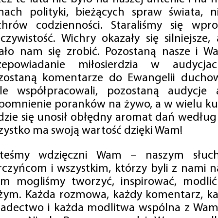
mach polityki, bieżących spraw świata, ni
chrów codzienności. Staraliśmy się wp
eczywistość. Wichry okazały się silniejsze,
ało nam się zrobić. Pozostaną nasze i Wa
zepowiadanie miłosierdzia w audycjac
zostaną komentarze do Ewangelii duchow
ale współpracowali, pozostaną audycje a
pomnienie poranków na żywo, a w wielu ku
dzie się unosił obłędny aromat dań według 
zystko ma swoją wartość dzięki Wam!
steśmy wdzięczni Wam – naszym słucha
rczyńcom i wszystkim, którzy byli z nami na
m mogliśmy tworzyć, inspirować, modlić 
żym. Każda rozmowa, każdy komentarz, każ
iadectwo i każda modlitwa wspólna z Wami