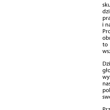
sk
dz
pr
i 
Pr
ob
to
wsz
Dz
gł
wy
na
po
swó
Pr