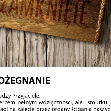
OŻEGNANIE
dzy Przyjaciele,
sercem pełnym wdzięczności, ale i smutku 
agi na zajęcie przez organy ścigania naszy