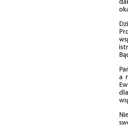
da
oka
Dz
Pr
ws
is
Bąd
Pa
a 
Ew
dl
wsp
Ni
sw