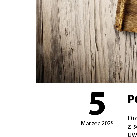
5
P
Dro
Marzec 2025
z 
uw