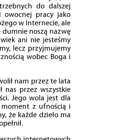
trzebnych do dalszej
 i owocnej pracy jako
ego w Internecie, ale
óre dumnie noszą nazwę
wiek ani nie jesteśmy
emy, lecz przyjmujemy
cznością wobec Boga i
olił nam przez te lata
ł nas przez wszystkie
i. Jego wola jest dla
 moment z ufnością i
my, że każde dzieło ma
opełnił.
 naszych internetowych