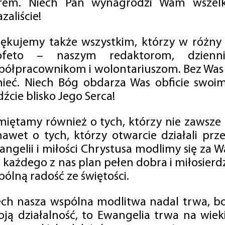
rem. Niech Pan wynagrodzi Wam wszelk
zaliście!
iękujemy także wszystkim, którzy w różny
ofeto – naszym redaktorom, dzienni
półpracownikom i wolontariuszom. Bez Was 
tnieć. Niech Bóg obdarza Was obficie swo
źcie blisko Jego Serca!
miętamy również o tych, którzy nie zawsze p
nawet o tych, którzy otwarcie działali p
angelii i miłości Chrystusa modlimy się za W
a każdego z nas plan pełen dobra i miłosierd
ólną radość ze świętości.
ech nasza wspólna modlitwa nadal trwa, b
oją działalność, to Ewangelia trwa na wiek