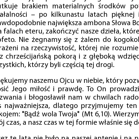
utkuje brakiem materialnych środków po
iałalności – po kilkunastu latach pięknej
awdopodobnie największa ambona Słowa Boż
na falach eteru, zakończyć nasze dzieła, kt
ofeto. Nie żegnamy się z żalem do kogokol
rażeni na rzeczywistość, której nie rozumi
 z chrześcijańską pokorą i z głęboką wdzię
ystkich, którzy byli częścią tej drogi.
iękujemy naszemu Ojcu w niebie, który pozw
osić Jego miłość i prawdę. To On prowadzi
zwania i błogosławił nam w chwilach radośc
s najważniejsza, dlatego przyjmujemy ten
kojem: "Bądź wola Twoja" (Mt 6,10). Wierzy
j czas, a nasz czas w tej formie właśnie się d
zez te lata nie było na naszej antenie i na