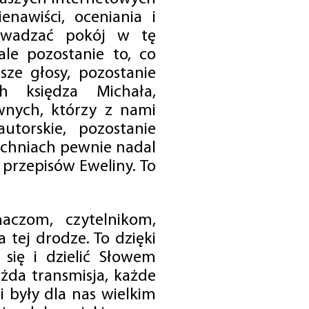
enawiści, oceniania i
rowadzać pokój w tę
 ale pozostanie to, co
sze głosy, pozostanie
h księdza Michała,
nych, którzy z nami
utorskie, pozostanie
chniach pewnie nadal
przepisów Eweliny. To
czom, czytelnikom,
 tej drodze. To dzięki
się i dzielić Słowem
da transmisja, każde
 były dla nas wielkim