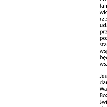
ła
wi
rz
ud
pr
po
st
ws
bę
ws
Je
da
Wa
Bo
św