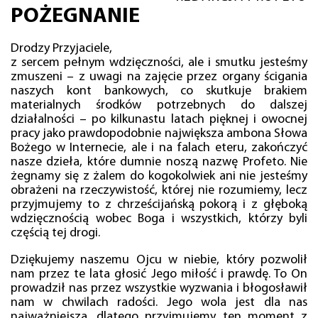
POŻEGNANIE
Drodzy Przyjaciele,
z sercem pełnym wdzięczności, ale i smutku jesteśmy
zmuszeni – z uwagi na zajęcie przez organy ścigania
naszych kont bankowych, co skutkuje brakiem
materialnych środków potrzebnych do dalszej
działalności – po kilkunastu latach pięknej i owocnej
pracy jako prawdopodobnie największa ambona Słowa
Bożego w Internecie, ale i na falach eteru, zakończyć
nasze dzieła, które dumnie noszą nazwę Profeto. Nie
żegnamy się z żalem do kogokolwiek ani nie jesteśmy
obrażeni na rzeczywistość, której nie rozumiemy, lecz
przyjmujemy to z chrześcijańską pokorą i z głęboką
wdzięcznością wobec Boga i wszystkich, którzy byli
częścią tej drogi.
Dziękujemy naszemu Ojcu w niebie, który pozwolił
nam przez te lata głosić Jego miłość i prawdę. To On
prowadził nas przez wszystkie wyzwania i błogosławił
nam w chwilach radości. Jego wola jest dla nas
najważniejsza, dlatego przyjmujemy ten moment z