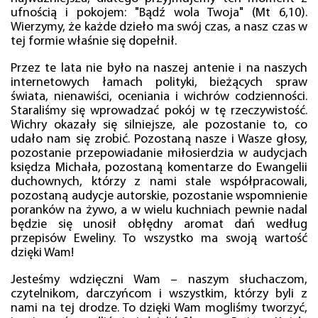
ufnością i pokojem: "Bądź wola Twoja" (Mt 6,10).
Wierzymy, że każde dzieło ma swój czas, a nasz czas w
tej formie właśnie się dopełnił.
Przez te lata nie było na naszej antenie i na naszych
internetowych łamach polityki, bieżących spraw
świata, nienawiści, oceniania i wichrów codzienności.
Staraliśmy się wprowadzać pokój w tę rzeczywistość.
Wichry okazały się silniejsze, ale pozostanie to, co
udało nam się zrobić. Pozostaną nasze i Wasze głosy,
pozostanie przepowiadanie miłosierdzia w audycjach
księdza Michała, pozostaną komentarze do Ewangelii
duchownych, którzy z nami stale współpracowali,
pozostaną audycje autorskie, pozostanie wspomnienie
poranków na żywo, a w wielu kuchniach pewnie nadal
będzie się unosił obłędny aromat dań według
przepisów Eweliny. To wszystko ma swoją wartość
dzięki Wam!
Jesteśmy wdzięczni Wam – naszym słuchaczom,
czytelnikom, darczyńcom i wszystkim, którzy byli z
nami na tej drodze. To dzięki Wam mogliśmy tworzyć,