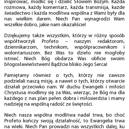
inspirować, modlić się i dzielić Słowem Bożym. Każda
rozmowa, każdy komentarz, każda transmisja, każde
świadectwo i każda modlitwa wspólna z Wami były dla
nas wielkim darem. Niech Pan wynagrodzi Wam
wszelkie dobro, jakie nam okazaliście!
Dziękujemy także wszystkim, którzy w różny sposób
współtworzyli Profeto – naszym redaktorom,
dziennikarzom, technikom, współpracownikom i
wolontariuszom. Bez Was to dzieło nie mogłoby
istnieć. Niech Bóg obdarza Was obficie swoim
błogosławieństwem! Bądźcie blisko Jego Serca!
Pamiętamy również o tych, którzy nie zawsze
podzielali naszą misję, a nawet o tych, którzy otwarcie
działali przeciwko nam. W duchu Ewangelii i miłości
Chrystusa modlimy się za Was, wierząc, że Bóg ma dla
każdego z nas plan pełen dobra i miłosierdzia i mamy
nadzieję na wspólną radość ze świętości.
Niech nasza wspólna modlitwa nadal trwa, bo choć
Profeto kończy swoją działalność, to Ewangelia trwa
na wieki. Niech Pan prowadzi nas wszystkich dalej, ku