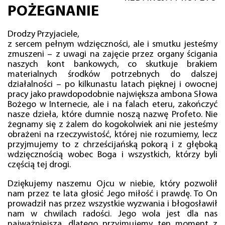
POŻEGNANIE
Drodzy Przyjaciele,
z sercem pełnym wdzięczności, ale i smutku jesteśmy
zmuszeni – z uwagi na zajęcie przez organy ścigania
naszych kont bankowych, co skutkuje brakiem
materialnych środków potrzebnych do dalszej
działalności – po kilkunastu latach pięknej i owocnej
pracy jako prawdopodobnie największa ambona Słowa
Bożego w Internecie, ale i na falach eteru, zakończyć
nasze dzieła, które dumnie noszą nazwę Profeto. Nie
żegnamy się z żalem do kogokolwiek ani nie jesteśmy
obrażeni na rzeczywistość, której nie rozumiemy, lecz
przyjmujemy to z chrześcijańską pokorą i z głęboką
wdzięcznością wobec Boga i wszystkich, którzy byli
częścią tej drogi.
Dziękujemy naszemu Ojcu w niebie, który pozwolił
nam przez te lata głosić Jego miłość i prawdę. To On
prowadził nas przez wszystkie wyzwania i błogosławił
nam w chwilach radości. Jego wola jest dla nas
najważniejsza, dlatego przyjmujemy ten moment z