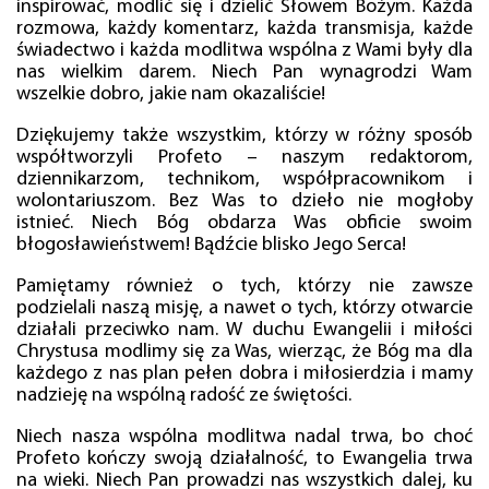
inspirować, modlić się i dzielić Słowem Bożym. Każda
rozmowa, każdy komentarz, każda transmisja, każde
świadectwo i każda modlitwa wspólna z Wami były dla
nas wielkim darem. Niech Pan wynagrodzi Wam
wszelkie dobro, jakie nam okazaliście!
Dziękujemy także wszystkim, którzy w różny sposób
współtworzyli Profeto – naszym redaktorom,
dziennikarzom, technikom, współpracownikom i
wolontariuszom. Bez Was to dzieło nie mogłoby
istnieć. Niech Bóg obdarza Was obficie swoim
błogosławieństwem! Bądźcie blisko Jego Serca!
Pamiętamy również o tych, którzy nie zawsze
podzielali naszą misję, a nawet o tych, którzy otwarcie
działali przeciwko nam. W duchu Ewangelii i miłości
Chrystusa modlimy się za Was, wierząc, że Bóg ma dla
każdego z nas plan pełen dobra i miłosierdzia i mamy
nadzieję na wspólną radość ze świętości.
Niech nasza wspólna modlitwa nadal trwa, bo choć
Profeto kończy swoją działalność, to Ewangelia trwa
na wieki. Niech Pan prowadzi nas wszystkich dalej, ku