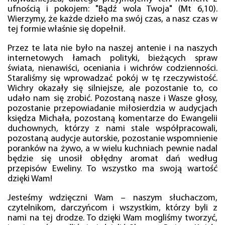
ufnością i pokojem: "Bądź wola Twoja" (Mt 6,10).
Wierzymy, że każde dzieło ma swój czas, a nasz czas w
tej formie właśnie się dopełnił.
Przez te lata nie było na naszej antenie i na naszych
internetowych łamach polityki, bieżących spraw
świata, nienawiści, oceniania i wichrów codzienności.
Staraliśmy się wprowadzać pokój w tę rzeczywistość.
Wichry okazały się silniejsze, ale pozostanie to, co
udało nam się zrobić. Pozostaną nasze i Wasze głosy,
pozostanie przepowiadanie miłosierdzia w audycjach
księdza Michała, pozostaną komentarze do Ewangelii
duchownych, którzy z nami stale współpracowali,
pozostaną audycje autorskie, pozostanie wspomnienie
poranków na żywo, a w wielu kuchniach pewnie nadal
będzie się unosił obłędny aromat dań według
przepisów Eweliny. To wszystko ma swoją wartość
dzięki Wam!
Jesteśmy wdzięczni Wam – naszym słuchaczom,
czytelnikom, darczyńcom i wszystkim, którzy byli z
nami na tej drodze. To dzięki Wam mogliśmy tworzyć,