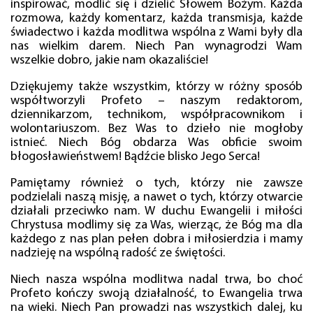
inspirować, modlić się i dzielić Słowem Bożym. Każda
rozmowa, każdy komentarz, każda transmisja, każde
świadectwo i każda modlitwa wspólna z Wami były dla
nas wielkim darem. Niech Pan wynagrodzi Wam
wszelkie dobro, jakie nam okazaliście!
Dziękujemy także wszystkim, którzy w różny sposób
współtworzyli Profeto – naszym redaktorom,
dziennikarzom, technikom, współpracownikom i
wolontariuszom. Bez Was to dzieło nie mogłoby
istnieć. Niech Bóg obdarza Was obficie swoim
błogosławieństwem! Bądźcie blisko Jego Serca!
Pamiętamy również o tych, którzy nie zawsze
podzielali naszą misję, a nawet o tych, którzy otwarcie
działali przeciwko nam. W duchu Ewangelii i miłości
Chrystusa modlimy się za Was, wierząc, że Bóg ma dla
każdego z nas plan pełen dobra i miłosierdzia i mamy
nadzieję na wspólną radość ze świętości.
Niech nasza wspólna modlitwa nadal trwa, bo choć
Profeto kończy swoją działalność, to Ewangelia trwa
na wieki. Niech Pan prowadzi nas wszystkich dalej, ku