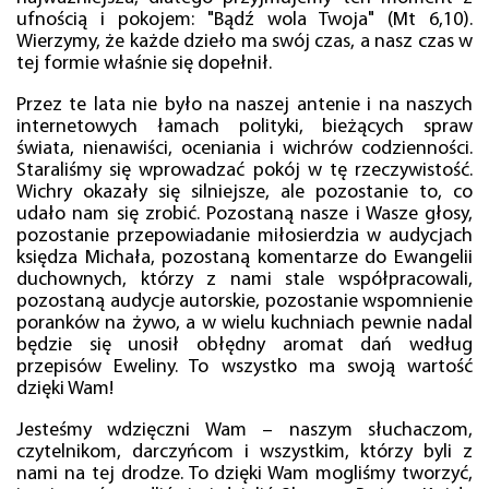
ufnością i pokojem: "Bądź wola Twoja" (Mt 6,10).
Wierzymy, że każde dzieło ma swój czas, a nasz czas w
tej formie właśnie się dopełnił.
Przez te lata nie było na naszej antenie i na naszych
internetowych łamach polityki, bieżących spraw
świata, nienawiści, oceniania i wichrów codzienności.
Staraliśmy się wprowadzać pokój w tę rzeczywistość.
Wichry okazały się silniejsze, ale pozostanie to, co
udało nam się zrobić. Pozostaną nasze i Wasze głosy,
pozostanie przepowiadanie miłosierdzia w audycjach
księdza Michała, pozostaną komentarze do Ewangelii
duchownych, którzy z nami stale współpracowali,
pozostaną audycje autorskie, pozostanie wspomnienie
poranków na żywo, a w wielu kuchniach pewnie nadal
będzie się unosił obłędny aromat dań według
przepisów Eweliny. To wszystko ma swoją wartość
dzięki Wam!
Jesteśmy wdzięczni Wam – naszym słuchaczom,
czytelnikom, darczyńcom i wszystkim, którzy byli z
nami na tej drodze. To dzięki Wam mogliśmy tworzyć,