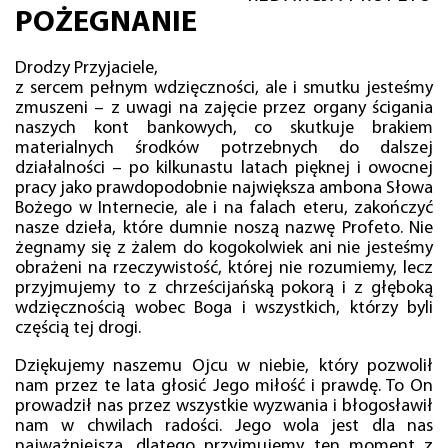
POŻEGNANIE
Drodzy Przyjaciele,
z sercem pełnym wdzięczności, ale i smutku jesteśmy
zmuszeni – z uwagi na zajęcie przez organy ścigania
naszych kont bankowych, co skutkuje brakiem
materialnych środków potrzebnych do dalszej
działalności – po kilkunastu latach pięknej i owocnej
pracy jako prawdopodobnie największa ambona Słowa
Bożego w Internecie, ale i na falach eteru, zakończyć
nasze dzieła, które dumnie noszą nazwę Profeto. Nie
żegnamy się z żalem do kogokolwiek ani nie jesteśmy
obrażeni na rzeczywistość, której nie rozumiemy, lecz
przyjmujemy to z chrześcijańską pokorą i z głęboką
wdzięcznością wobec Boga i wszystkich, którzy byli
częścią tej drogi.
Dziękujemy naszemu Ojcu w niebie, który pozwolił
nam przez te lata głosić Jego miłość i prawdę. To On
prowadził nas przez wszystkie wyzwania i błogosławił
nam w chwilach radości. Jego wola jest dla nas
najważniejsza, dlatego przyjmujemy ten moment z