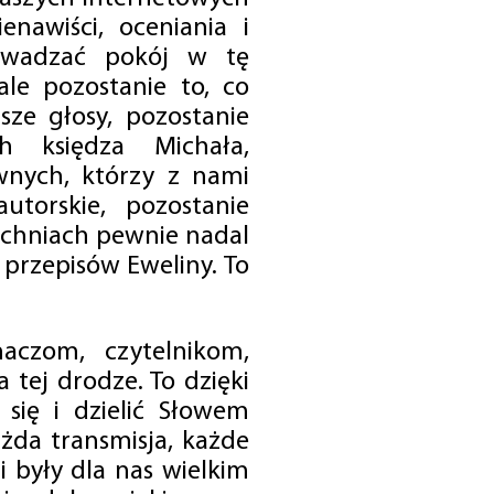
enawiści, oceniania i
rowadzać pokój w tę
 ale pozostanie to, co
sze głosy, pozostanie
h księdza Michała,
nych, którzy z nami
utorskie, pozostanie
chniach pewnie nadal
przepisów Eweliny. To
czom, czytelnikom,
 tej drodze. To dzięki
się i dzielić Słowem
da transmisja, każde
 były dla nas wielkim