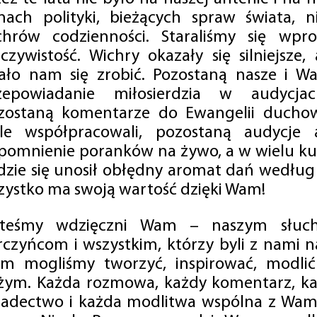
mach polityki, bieżących spraw świata, ni
chrów codzienności. Staraliśmy się wp
eczywistość. Wichry okazały się silniejsze,
ało nam się zrobić. Pozostaną nasze i Wa
zepowiadanie miłosierdzia w audycjac
zostaną komentarze do Ewangelii duchow
ale współpracowali, pozostaną audycje a
pomnienie poranków na żywo, a w wielu ku
dzie się unosił obłędny aromat dań według 
zystko ma swoją wartość dzięki Wam!
steśmy wdzięczni Wam – naszym słucha
rczyńcom i wszystkim, którzy byli z nami na
m mogliśmy tworzyć, inspirować, modlić 
żym. Każda rozmowa, każdy komentarz, każ
iadectwo i każda modlitwa wspólna z Wami