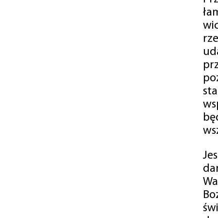
ła
wi
rz
ud
pr
po
st
ws
bę
ws
Je
da
Wa
Bo
św