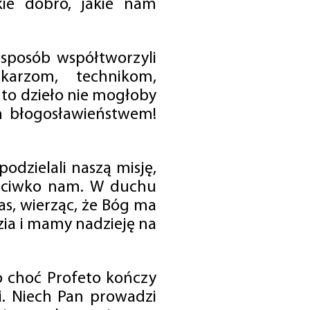
ie dobro, jakie nam
 sposób współtworzyli
karzom, technikom,
to dzieło nie mogłoby
im błogosławieństwem!
odzielali naszą misję,
rzeciwko nam. W duchu
as, wierząc, że Bóg ma
zia i mamy nadzieję na
o choć Profeto kończy
i. Niech Pan prowadzi