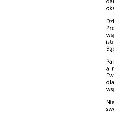
da
oka
Dz
Pr
ws
is
Bąd
Pa
a 
Ew
dl
wsp
Ni
sw