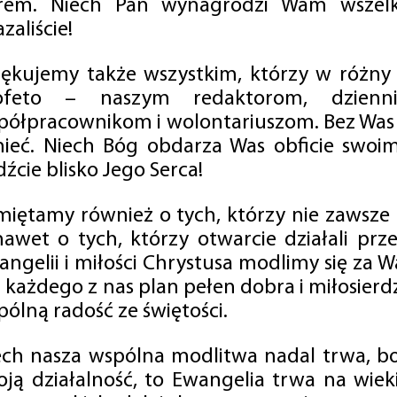
rem. Niech Pan wynagrodzi Wam wszelk
zaliście!
iękujemy także wszystkim, którzy w różny
ofeto – naszym redaktorom, dzienni
półpracownikom i wolontariuszom. Bez Was 
tnieć. Niech Bóg obdarza Was obficie swo
źcie blisko Jego Serca!
miętamy również o tych, którzy nie zawsze p
nawet o tych, którzy otwarcie działali p
angelii i miłości Chrystusa modlimy się za W
a każdego z nas plan pełen dobra i miłosierd
ólną radość ze świętości.
ech nasza wspólna modlitwa nadal trwa, b
oją działalność, to Ewangelia trwa na wiek