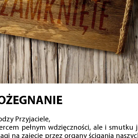
OŻEGNANIE
dzy Przyjaciele,
sercem pełnym wdzięczności, ale i smutku 
agi na zajęcie przez organy ścigania naszy