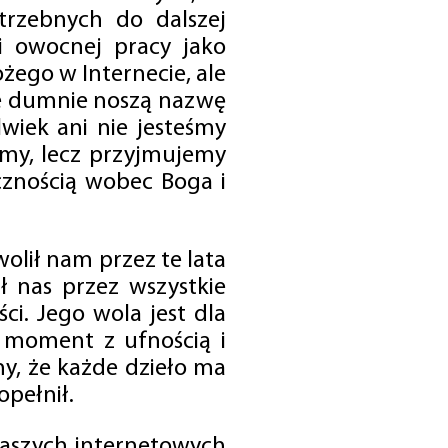
trzebnych do dalszej
 i owocnej pracy jako
ego w Internecie, ale
óre dumnie noszą nazwę
wiek ani nie jesteśmy
emy, lecz przyjmujemy
cznością wobec Boga i
olił nam przez te lata
ł nas przez wszystkie
i. Jego wola jest dla
 moment z ufnością i
my, że każde dzieło ma
opełnił.
 naszych internetowych