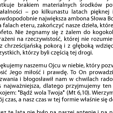
utkuje brakiem materialnych środków po
iałalności – po kilkunastu latach pięknej
awdopodobnie największa ambona Słowa Boż
na falach eteru, zakończyć nasze dzieła, kt
ofeto. Nie żegnamy się z żalem do kogokol
rażeni na rzeczywistość, której nie rozumi
 z chrześcijańską pokorą i z głęboką wdzię
ystkich, którzy byli częścią tej drogi.
iękujemy naszemu Ojcu w niebie, który pozw
osić Jego miłość i prawdę. To On prowadzi
zwania i błogosławił nam w chwilach radośc
s najważniejsza, dlatego przyjmujemy ten
kojem: "Bądź wola Twoja" (Mt 6,10). Wierzy
j czas, a nasz czas w tej formie właśnie się d
zez te lata nie było na naszej antenie i na