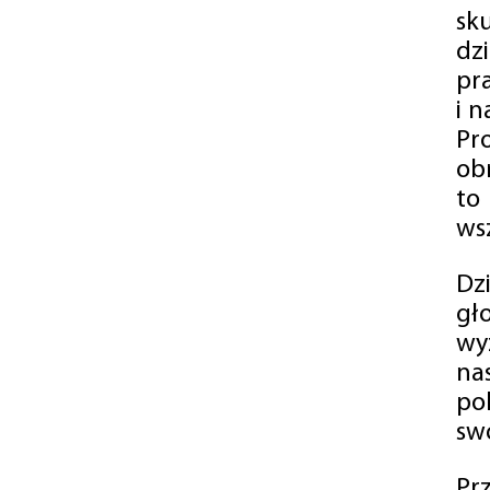
sk
dz
pr
i 
Pr
ob
to
wsz
Dz
gł
wy
na
po
swó
Pr