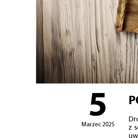
5
P
Dro
Marzec 2025
z 
uw