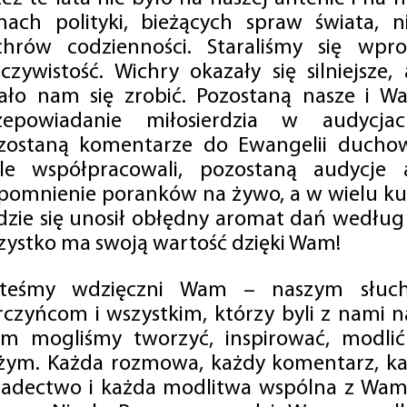
mach polityki, bieżących spraw świata, ni
chrów codzienności. Staraliśmy się wp
eczywistość. Wichry okazały się silniejsze,
ało nam się zrobić. Pozostaną nasze i Wa
zepowiadanie miłosierdzia w audycjac
zostaną komentarze do Ewangelii duchow
ale współpracowali, pozostaną audycje a
pomnienie poranków na żywo, a w wielu ku
dzie się unosił obłędny aromat dań według 
zystko ma swoją wartość dzięki Wam!
steśmy wdzięczni Wam – naszym słucha
rczyńcom i wszystkim, którzy byli z nami na
m mogliśmy tworzyć, inspirować, modlić 
żym. Każda rozmowa, każdy komentarz, każ
iadectwo i każda modlitwa wspólna z Wami