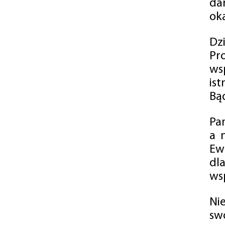
da
oka
Dz
Pr
ws
is
Bąd
Pa
a 
Ew
dl
wsp
Ni
sw