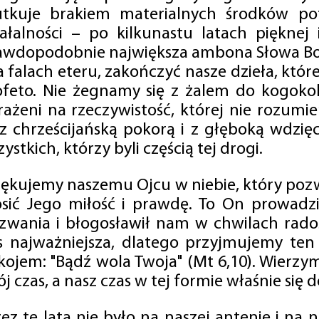
utkuje brakiem materialnych środków po
iałalności – po kilkunastu latach pięknej
awdopodobnie największa ambona Słowa Boż
na falach eteru, zakończyć nasze dzieła, kt
ofeto. Nie żegnamy się z żalem do kogokol
rażeni na rzeczywistość, której nie rozumi
 z chrześcijańską pokorą i z głęboką wdzię
ystkich, którzy byli częścią tej drogi.
iękujemy naszemu Ojcu w niebie, który pozw
osić Jego miłość i prawdę. To On prowadzi
zwania i błogosławił nam w chwilach radośc
s najważniejsza, dlatego przyjmujemy ten
kojem: "Bądź wola Twoja" (Mt 6,10). Wierzy
j czas, a nasz czas w tej formie właśnie się d
zez te lata nie było na naszej antenie i na