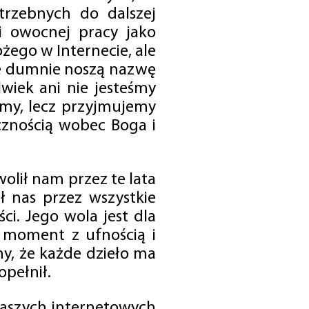
trzebnych do dalszej
 i owocnej pracy jako
ego w Internecie, ale
óre dumnie noszą nazwę
wiek ani nie jesteśmy
emy, lecz przyjmujemy
cznością wobec Boga i
olił nam przez te lata
ł nas przez wszystkie
i. Jego wola jest dla
 moment z ufnością i
my, że każde dzieło ma
opełnił.
 naszych internetowych