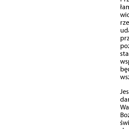
ła
wi
rz
ud
pr
po
st
ws
bę
ws
Je
da
Wa
Bo
św