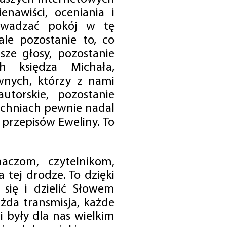
enawiści, oceniania i
rowadzać pokój w tę
 ale pozostanie to, co
sze głosy, pozostanie
h księdza Michała,
nych, którzy z nami
utorskie, pozostanie
chniach pewnie nadal
przepisów Eweliny. To
czom, czytelnikom,
 tej drodze. To dzięki
się i dzielić Słowem
da transmisja, każde
 były dla nas wielkim