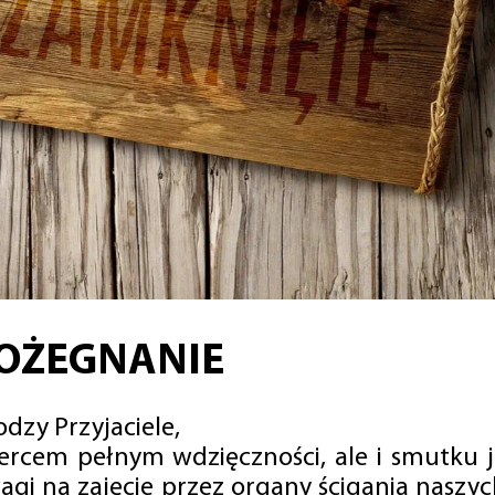
OŻEGNANIE
dzy Przyjaciele,
sercem pełnym wdzięczności, ale i smutku 
agi na zajęcie przez organy ścigania naszy