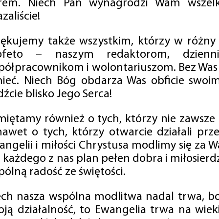
rem. Niech Pan wynagrodzi Wam wszelk
zaliście!
iękujemy także wszystkim, którzy w różny
ofeto – naszym redaktorom, dzienni
półpracownikom i wolontariuszom. Bez Was 
tnieć. Niech Bóg obdarza Was obficie swo
źcie blisko Jego Serca!
miętamy również o tych, którzy nie zawsze p
nawet o tych, którzy otwarcie działali p
angelii i miłości Chrystusa modlimy się za W
a każdego z nas plan pełen dobra i miłosierd
ólną radość ze świętości.
ech nasza wspólna modlitwa nadal trwa, b
oją działalność, to Ewangelia trwa na wiek