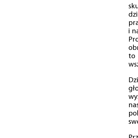
sk
dz
pr
i 
Pr
ob
to
wsz
Dz
gł
wy
na
po
swó
Pr