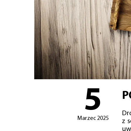
5
P
Dro
Marzec 2025
z 
uw