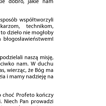
ie dobro, jakie nam
 sposób współtworzyli
karzom, technikom,
to dzieło nie mogłoby
im błogosławieństwem!
odzielali naszą misję,
rzeciwko nam. W duchu
as, wierząc, że Bóg ma
zia i mamy nadzieję na
o choć Profeto kończy
i. Niech Pan prowadzi