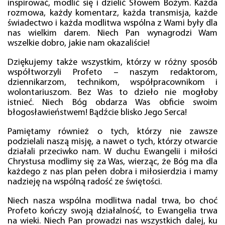
inspirować, modlić się i dzielić Słowem Bożym. Każda
rozmowa, każdy komentarz, każda transmisja, każde
świadectwo i każda modlitwa wspólna z Wami były dla
nas wielkim darem. Niech Pan wynagrodzi Wam
wszelkie dobro, jakie nam okazaliście!
Dziękujemy także wszystkim, którzy w różny sposób
współtworzyli Profeto – naszym redaktorom,
dziennikarzom, technikom, współpracownikom i
wolontariuszom. Bez Was to dzieło nie mogłoby
istnieć. Niech Bóg obdarza Was obficie swoim
błogosławieństwem! Bądźcie blisko Jego Serca!
Pamiętamy również o tych, którzy nie zawsze
podzielali naszą misję, a nawet o tych, którzy otwarcie
działali przeciwko nam. W duchu Ewangelii i miłości
Chrystusa modlimy się za Was, wierząc, że Bóg ma dla
każdego z nas plan pełen dobra i miłosierdzia i mamy
nadzieję na wspólną radość ze świętości.
Niech nasza wspólna modlitwa nadal trwa, bo choć
Profeto kończy swoją działalność, to Ewangelia trwa
na wieki. Niech Pan prowadzi nas wszystkich dalej, ku