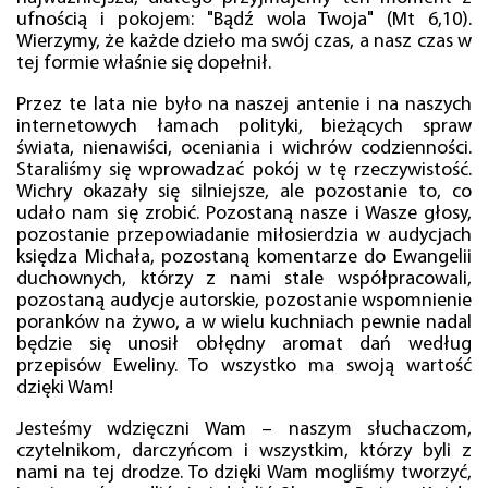
ufnością i pokojem: "Bądź wola Twoja" (Mt 6,10).
Wierzymy, że każde dzieło ma swój czas, a nasz czas w
tej formie właśnie się dopełnił.
Przez te lata nie było na naszej antenie i na naszych
internetowych łamach polityki, bieżących spraw
świata, nienawiści, oceniania i wichrów codzienności.
Staraliśmy się wprowadzać pokój w tę rzeczywistość.
Wichry okazały się silniejsze, ale pozostanie to, co
udało nam się zrobić. Pozostaną nasze i Wasze głosy,
pozostanie przepowiadanie miłosierdzia w audycjach
księdza Michała, pozostaną komentarze do Ewangelii
duchownych, którzy z nami stale współpracowali,
pozostaną audycje autorskie, pozostanie wspomnienie
poranków na żywo, a w wielu kuchniach pewnie nadal
będzie się unosił obłędny aromat dań według
przepisów Eweliny. To wszystko ma swoją wartość
dzięki Wam!
Jesteśmy wdzięczni Wam – naszym słuchaczom,
czytelnikom, darczyńcom i wszystkim, którzy byli z
nami na tej drodze. To dzięki Wam mogliśmy tworzyć,