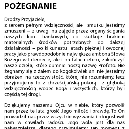
POŻEGNANIE
Drodzy Przyjaciele,
z sercem pełnym wdzięczności, ale i smutku jesteśmy
zmuszeni – z uwagi na zajęcie przez organy ścigania
naszych kont bankowych, co skutkuje brakiem
materialnych środków potrzebnych do dalszej
działalności – po kilkunastu latach pięknej i owocnej
pracy jako prawdopodobnie największa ambona Słowa
Bożego w Internecie, ale i na falach eteru, zakończyć
nasze dzieła, które dumnie noszą nazwę Profeto. Nie
żegnamy się z żalem do kogokolwiek ani nie jesteśmy
obrażeni na rzeczywistość, której nie rozumiemy, lecz
przyjmujemy to z chrześcijańską pokorą i z głęboką
wdzięcznością wobec Boga i wszystkich, którzy byli
częścią tej drogi.
Dziękujemy naszemu Ojcu w niebie, który pozwolił
nam przez te lata głosić Jego miłość i prawdę. To On
prowadził nas przez wszystkie wyzwania i błogosławił
nam w chwilach radości. Jego wola jest dla nas
najważniejsza, dlatego przyjmujemy ten moment z