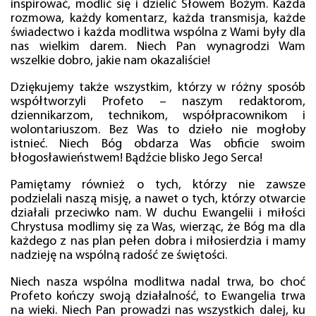
inspirować, modlić się i dzielić Słowem Bożym. Każda
rozmowa, każdy komentarz, każda transmisja, każde
świadectwo i każda modlitwa wspólna z Wami były dla
nas wielkim darem. Niech Pan wynagrodzi Wam
wszelkie dobro, jakie nam okazaliście!
Dziękujemy także wszystkim, którzy w różny sposób
współtworzyli Profeto – naszym redaktorom,
dziennikarzom, technikom, współpracownikom i
wolontariuszom. Bez Was to dzieło nie mogłoby
istnieć. Niech Bóg obdarza Was obficie swoim
błogosławieństwem! Bądźcie blisko Jego Serca!
Pamiętamy również o tych, którzy nie zawsze
podzielali naszą misję, a nawet o tych, którzy otwarcie
działali przeciwko nam. W duchu Ewangelii i miłości
Chrystusa modlimy się za Was, wierząc, że Bóg ma dla
każdego z nas plan pełen dobra i miłosierdzia i mamy
nadzieję na wspólną radość ze świętości.
Niech nasza wspólna modlitwa nadal trwa, bo choć
Profeto kończy swoją działalność, to Ewangelia trwa
na wieki. Niech Pan prowadzi nas wszystkich dalej, ku