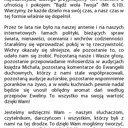
ufnością i pokojem: "Bądź wola Twoja" (Mt 6,10).
Wierzymy, że każde dzieło ma swój czas, a nasz czas w
tej formie właśnie się dopełnił.
Przez te lata nie było na naszej antenie i na naszych
internetowych łamach polityki, bieżących spraw
świata, nienawiści, oceniania i wichrów codzienności.
Staraliśmy się wprowadzać pokój w tę rzeczywistość.
Wichry okazały się silniejsze, ale pozostanie to, co
udało nam się zrobić. Pozostaną nasze i Wasze głosy,
pozostanie przepowiadanie miłosierdzia w audycjach
księdza Michała, pozostaną komentarze do Ewangelii
duchownych, którzy z nami stale współpracowali,
pozostaną audycje autorskie, pozostanie wspomnienie
poranków na żywo, a w wielu kuchniach pewnie nadal
będzie się unosił obłędny aromat dań według
przepisów Eweliny. To wszystko ma swoją wartość
dzięki Wam!
Jesteśmy wdzięczni Wam – naszym słuchaczom,
czytelnikom, darczyńcom i wszystkim, którzy byli z
nami na tej drodze. To dzięki Wam mogliśmy tworzyć,