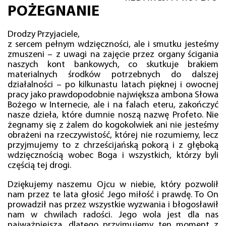
POŻEGNANIE
Drodzy Przyjaciele,
z sercem pełnym wdzięczności, ale i smutku jesteśmy
zmuszeni – z uwagi na zajęcie przez organy ścigania
naszych kont bankowych, co skutkuje brakiem
materialnych środków potrzebnych do dalszej
działalności – po kilkunastu latach pięknej i owocnej
pracy jako prawdopodobnie największa ambona Słowa
Bożego w Internecie, ale i na falach eteru, zakończyć
nasze dzieła, które dumnie noszą nazwę Profeto. Nie
żegnamy się z żalem do kogokolwiek ani nie jesteśmy
obrażeni na rzeczywistość, której nie rozumiemy, lecz
przyjmujemy to z chrześcijańską pokorą i z głęboką
wdzięcznością wobec Boga i wszystkich, którzy byli
częścią tej drogi.
Dziękujemy naszemu Ojcu w niebie, który pozwolił
nam przez te lata głosić Jego miłość i prawdę. To On
prowadził nas przez wszystkie wyzwania i błogosławił
nam w chwilach radości. Jego wola jest dla nas
najważniejsza, dlatego przyjmujemy ten moment z