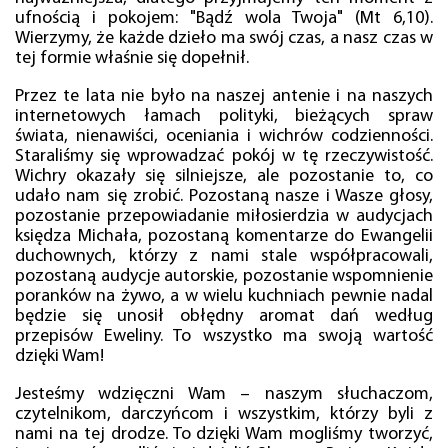
ufnością i pokojem: "Bądź wola Twoja" (Mt 6,10).
Wierzymy, że każde dzieło ma swój czas, a nasz czas w
tej formie właśnie się dopełnił.
Przez te lata nie było na naszej antenie i na naszych
internetowych łamach polityki, bieżących spraw
świata, nienawiści, oceniania i wichrów codzienności.
Staraliśmy się wprowadzać pokój w tę rzeczywistość.
Wichry okazały się silniejsze, ale pozostanie to, co
udało nam się zrobić. Pozostaną nasze i Wasze głosy,
pozostanie przepowiadanie miłosierdzia w audycjach
księdza Michała, pozostaną komentarze do Ewangelii
duchownych, którzy z nami stale współpracowali,
pozostaną audycje autorskie, pozostanie wspomnienie
poranków na żywo, a w wielu kuchniach pewnie nadal
będzie się unosił obłędny aromat dań według
przepisów Eweliny. To wszystko ma swoją wartość
dzięki Wam!
Jesteśmy wdzięczni Wam – naszym słuchaczom,
czytelnikom, darczyńcom i wszystkim, którzy byli z
nami na tej drodze. To dzięki Wam mogliśmy tworzyć,