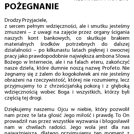
POŻEGNANIE
Drodzy Przyjaciele,
z sercem pełnym wdzięczności, ale i smutku jesteśmy
zmuszeni – z uwagi na zajęcie przez organy ścigania
naszych kont bankowych, co skutkuje brakiem
materialnych środków potrzebnych do dalszej
działalności – po kilkunastu latach pięknej i owocnej
pracy jako prawdopodobnie największa ambona Słowa
Bożego w Internecie, ale i na falach eteru, zakończyć
nasze dzieła, które dumnie noszą nazwę Profeto. Nie
żegnamy się z żalem do kogokolwiek ani nie jesteśmy
obrażeni na rzeczywistość, której nie rozumiemy, lecz
przyjmujemy to z chrześcijańską pokorą i z głęboką
wdzięcznością wobec Boga i wszystkich, którzy byli
częścią tej drogi.
Dziękujemy naszemu Ojcu w niebie, który pozwolił
nam przez te lata głosić Jego miłość i prawdę. To On
prowadził nas przez wszystkie wyzwania i błogosławił
nam w chwilach radości. Jego wola jest dla nas
najważniejsza, dlatego przyjmujemy ten moment z