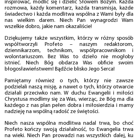
inspirować, modlić się i dzielić Słowem Bożym. Każda
rozmowa, każdy komentarz, każda transmisja, każde
świadectwo i każda modlitwa wspólna z Wami były dla
nas wielkim darem. Niech Pan wynagrodzi Wam
wszelkie dobro, jakie nam okazaliście!
Dziękujemy także wszystkim, którzy w różny sposób
współtworzyli Profeto – naszym redaktorom,
dziennikarzom, technikom, współpracownikom i
wolontariuszom. Bez Was to dzieło nie mogłoby
istnieć. Niech Bóg obdarza Was obficie swoim
błogosławieństwem! Bądźcie blisko Jego Serca!
Pamiętamy również o tych, którzy nie zawsze
podzielali naszą misję, a nawet o tych, którzy otwarcie
działali przeciwko nam. W duchu Ewangelii i miłości
Chrystusa modlimy się za Was, wierząc, że Bóg ma dla
każdego z nas plan pełen dobra i miłosierdzia i mamy
nadzieję na wspólną radość ze świętości.
Niech nasza wspólna modlitwa nadal trwa, bo choć
Profeto kończy swoją działalność, to Ewangelia trwa
na wieki. Niech Pan prowadzi nas wszystkich dalej, ku