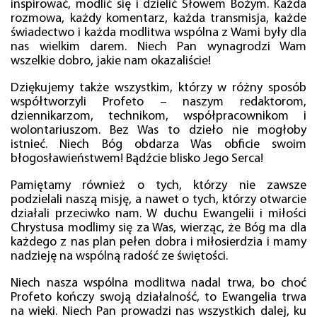
inspirować, modlić się i dzielić Słowem Bożym. Każda
rozmowa, każdy komentarz, każda transmisja, każde
świadectwo i każda modlitwa wspólna z Wami były dla
nas wielkim darem. Niech Pan wynagrodzi Wam
wszelkie dobro, jakie nam okazaliście!
Dziękujemy także wszystkim, którzy w różny sposób
współtworzyli Profeto – naszym redaktorom,
dziennikarzom, technikom, współpracownikom i
wolontariuszom. Bez Was to dzieło nie mogłoby
istnieć. Niech Bóg obdarza Was obficie swoim
błogosławieństwem! Bądźcie blisko Jego Serca!
Pamiętamy również o tych, którzy nie zawsze
podzielali naszą misję, a nawet o tych, którzy otwarcie
działali przeciwko nam. W duchu Ewangelii i miłości
Chrystusa modlimy się za Was, wierząc, że Bóg ma dla
każdego z nas plan pełen dobra i miłosierdzia i mamy
nadzieję na wspólną radość ze świętości.
Niech nasza wspólna modlitwa nadal trwa, bo choć
Profeto kończy swoją działalność, to Ewangelia trwa
na wieki. Niech Pan prowadzi nas wszystkich dalej, ku