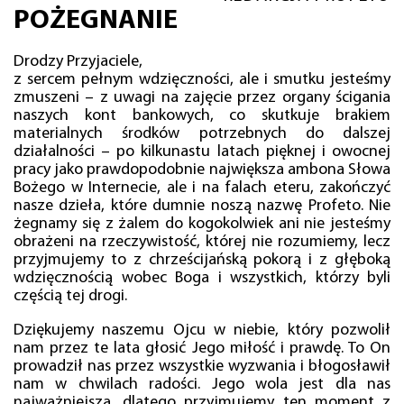
POŻEGNANIE
Drodzy Przyjaciele,
z sercem pełnym wdzięczności, ale i smutku jesteśmy
zmuszeni – z uwagi na zajęcie przez organy ścigania
naszych kont bankowych, co skutkuje brakiem
materialnych środków potrzebnych do dalszej
działalności – po kilkunastu latach pięknej i owocnej
pracy jako prawdopodobnie największa ambona Słowa
Bożego w Internecie, ale i na falach eteru, zakończyć
nasze dzieła, które dumnie noszą nazwę Profeto. Nie
żegnamy się z żalem do kogokolwiek ani nie jesteśmy
obrażeni na rzeczywistość, której nie rozumiemy, lecz
przyjmujemy to z chrześcijańską pokorą i z głęboką
wdzięcznością wobec Boga i wszystkich, którzy byli
częścią tej drogi.
Dziękujemy naszemu Ojcu w niebie, który pozwolił
nam przez te lata głosić Jego miłość i prawdę. To On
prowadził nas przez wszystkie wyzwania i błogosławił
nam w chwilach radości. Jego wola jest dla nas
najważniejsza, dlatego przyjmujemy ten moment z