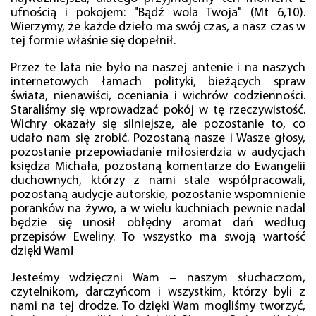
ufnością i pokojem: "Bądź wola Twoja" (Mt 6,10).
Wierzymy, że każde dzieło ma swój czas, a nasz czas w
tej formie właśnie się dopełnił.
Przez te lata nie było na naszej antenie i na naszych
internetowych łamach polityki, bieżących spraw
świata, nienawiści, oceniania i wichrów codzienności.
Staraliśmy się wprowadzać pokój w tę rzeczywistość.
Wichry okazały się silniejsze, ale pozostanie to, co
udało nam się zrobić. Pozostaną nasze i Wasze głosy,
pozostanie przepowiadanie miłosierdzia w audycjach
księdza Michała, pozostaną komentarze do Ewangelii
duchownych, którzy z nami stale współpracowali,
pozostaną audycje autorskie, pozostanie wspomnienie
poranków na żywo, a w wielu kuchniach pewnie nadal
będzie się unosił obłędny aromat dań według
przepisów Eweliny. To wszystko ma swoją wartość
dzięki Wam!
Jesteśmy wdzięczni Wam – naszym słuchaczom,
czytelnikom, darczyńcom i wszystkim, którzy byli z
nami na tej drodze. To dzięki Wam mogliśmy tworzyć,