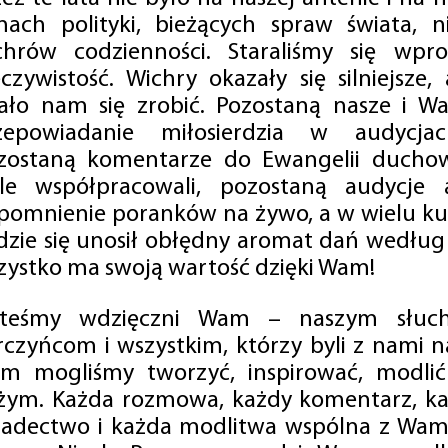
mach polityki, bieżących spraw świata, ni
chrów codzienności. Staraliśmy się wp
eczywistość. Wichry okazały się silniejsze,
ało nam się zrobić. Pozostaną nasze i Wa
zepowiadanie miłosierdzia w audycjac
zostaną komentarze do Ewangelii duchow
ale współpracowali, pozostaną audycje a
pomnienie poranków na żywo, a w wielu ku
dzie się unosił obłędny aromat dań według 
zystko ma swoją wartość dzięki Wam!
steśmy wdzięczni Wam – naszym słucha
rczyńcom i wszystkim, którzy byli z nami na
m mogliśmy tworzyć, inspirować, modlić 
żym. Każda rozmowa, każdy komentarz, każ
iadectwo i każda modlitwa wspólna z Wami