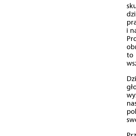
sk
dz
pr
i 
Pr
ob
to
wsz
Dz
gł
wy
na
po
swó
Pr