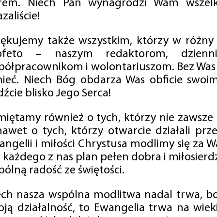
rem. Niech Pan wynagrodzi Wam wszelk
zaliście!
iękujemy także wszystkim, którzy w różny
ofeto – naszym redaktorom, dzienni
półpracownikom i wolontariuszom. Bez Was 
tnieć. Niech Bóg obdarza Was obficie swo
źcie blisko Jego Serca!
miętamy również o tych, którzy nie zawsze p
nawet o tych, którzy otwarcie działali p
angelii i miłości Chrystusa modlimy się za W
a każdego z nas plan pełen dobra i miłosierd
ólną radość ze świętości.
ech nasza wspólna modlitwa nadal trwa, b
oją działalność, to Ewangelia trwa na wiek