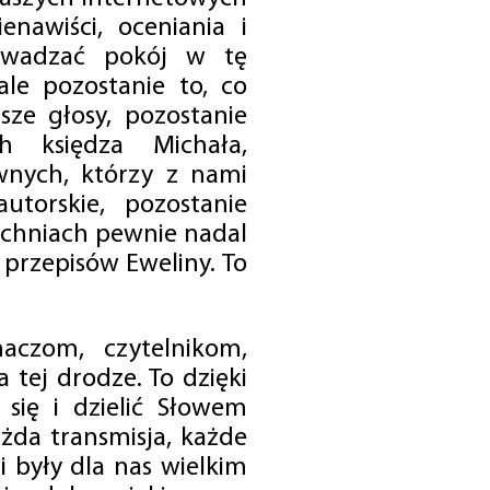
enawiści, oceniania i
rowadzać pokój w tę
 ale pozostanie to, co
sze głosy, pozostanie
h księdza Michała,
nych, którzy z nami
utorskie, pozostanie
chniach pewnie nadal
przepisów Eweliny. To
czom, czytelnikom,
 tej drodze. To dzięki
się i dzielić Słowem
da transmisja, każde
 były dla nas wielkim