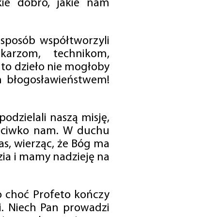
ie dobro, jakie nam
 sposób współtworzyli
karzom, technikom,
to dzieło nie mogłoby
im błogosławieństwem!
odzielali naszą misję,
rzeciwko nam. W duchu
as, wierząc, że Bóg ma
zia i mamy nadzieję na
o choć Profeto kończy
i. Niech Pan prowadzi