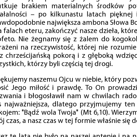
utkuje brakiem materialnych środków po
iałalności – po kilkunastu latach pięknej
awdopodobnie największa ambona Słowa Boż
na falach eteru, zakończyć nasze dzieła, kt
ofeto. Nie żegnamy się z żalem do kogokol
rażeni na rzeczywistość, której nie rozumi
 z chrześcijańską pokorą i z głęboką wdzię
ystkich, którzy byli częścią tej drogi.
iękujemy naszemu Ojcu w niebie, który pozw
osić Jego miłość i prawdę. To On prowadzi
zwania i błogosławił nam w chwilach radośc
s najważniejsza, dlatego przyjmujemy ten
kojem: "Bądź wola Twoja" (Mt 6,10). Wierzy
j czas, a nasz czas w tej formie właśnie się d
zez te lata nie było na naszej antenie i na