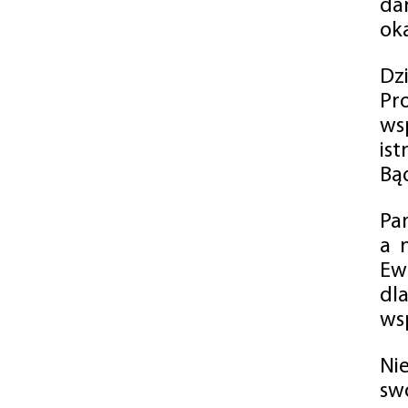
da
oka
Dz
Pr
ws
is
Bąd
Pa
a 
Ew
dl
wsp
Ni
sw