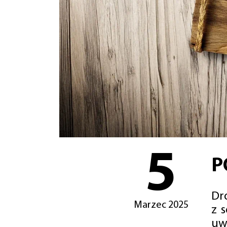
5
P
Dro
Marzec 2025
z 
uw