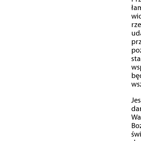
ła
wi
rz
ud
pr
po
st
ws
bę
ws
Je
da
Wa
Bo
św