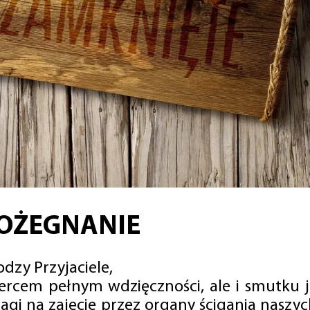
OŻEGNANIE
dzy Przyjaciele,
sercem pełnym wdzięczności, ale i smutku 
agi na zajęcie przez organy ścigania naszy