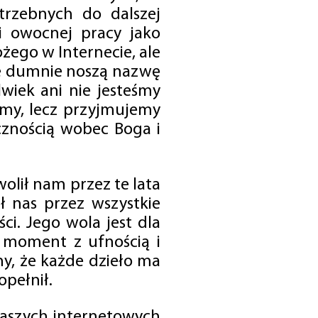
trzebnych do dalszej
 i owocnej pracy jako
ego w Internecie, ale
óre dumnie noszą nazwę
wiek ani nie jesteśmy
emy, lecz przyjmujemy
cznością wobec Boga i
olił nam przez te lata
ł nas przez wszystkie
i. Jego wola jest dla
 moment z ufnością i
my, że każde dzieło ma
opełnił.
 naszych internetowych