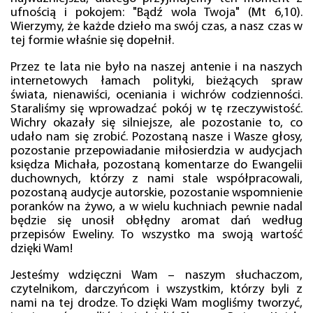
ufnością i pokojem: "Bądź wola Twoja" (Mt 6,10).
Wierzymy, że każde dzieło ma swój czas, a nasz czas w
tej formie właśnie się dopełnił.
Przez te lata nie było na naszej antenie i na naszych
internetowych łamach polityki, bieżących spraw
świata, nienawiści, oceniania i wichrów codzienności.
Staraliśmy się wprowadzać pokój w tę rzeczywistość.
Wichry okazały się silniejsze, ale pozostanie to, co
udało nam się zrobić. Pozostaną nasze i Wasze głosy,
pozostanie przepowiadanie miłosierdzia w audycjach
księdza Michała, pozostaną komentarze do Ewangelii
duchownych, którzy z nami stale współpracowali,
pozostaną audycje autorskie, pozostanie wspomnienie
poranków na żywo, a w wielu kuchniach pewnie nadal
będzie się unosił obłędny aromat dań według
przepisów Eweliny. To wszystko ma swoją wartość
dzięki Wam!
Jesteśmy wdzięczni Wam – naszym słuchaczom,
czytelnikom, darczyńcom i wszystkim, którzy byli z
nami na tej drodze. To dzięki Wam mogliśmy tworzyć,