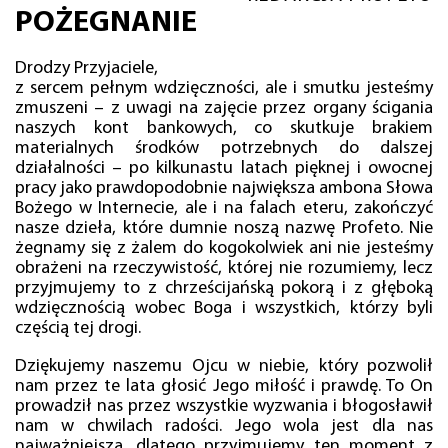
POŻEGNANIE
Drodzy Przyjaciele,
z sercem pełnym wdzięczności, ale i smutku jesteśmy
zmuszeni – z uwagi na zajęcie przez organy ścigania
naszych kont bankowych, co skutkuje brakiem
materialnych środków potrzebnych do dalszej
działalności – po kilkunastu latach pięknej i owocnej
pracy jako prawdopodobnie największa ambona Słowa
Bożego w Internecie, ale i na falach eteru, zakończyć
nasze dzieła, które dumnie noszą nazwę Profeto. Nie
żegnamy się z żalem do kogokolwiek ani nie jesteśmy
obrażeni na rzeczywistość, której nie rozumiemy, lecz
przyjmujemy to z chrześcijańską pokorą i z głęboką
wdzięcznością wobec Boga i wszystkich, którzy byli
częścią tej drogi.
Dziękujemy naszemu Ojcu w niebie, który pozwolił
nam przez te lata głosić Jego miłość i prawdę. To On
prowadził nas przez wszystkie wyzwania i błogosławił
nam w chwilach radości. Jego wola jest dla nas
najważniejsza, dlatego przyjmujemy ten moment z