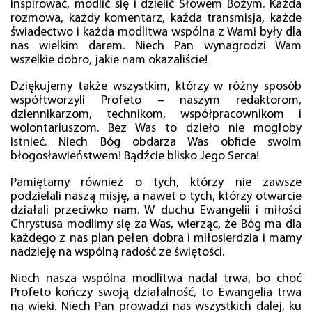
inspirować, modlić się i dzielić Słowem Bożym. Każda
rozmowa, każdy komentarz, każda transmisja, każde
świadectwo i każda modlitwa wspólna z Wami były dla
nas wielkim darem. Niech Pan wynagrodzi Wam
wszelkie dobro, jakie nam okazaliście!
Dziękujemy także wszystkim, którzy w różny sposób
współtworzyli Profeto – naszym redaktorom,
dziennikarzom, technikom, współpracownikom i
wolontariuszom. Bez Was to dzieło nie mogłoby
istnieć. Niech Bóg obdarza Was obficie swoim
błogosławieństwem! Bądźcie blisko Jego Serca!
Pamiętamy również o tych, którzy nie zawsze
podzielali naszą misję, a nawet o tych, którzy otwarcie
działali przeciwko nam. W duchu Ewangelii i miłości
Chrystusa modlimy się za Was, wierząc, że Bóg ma dla
każdego z nas plan pełen dobra i miłosierdzia i mamy
nadzieję na wspólną radość ze świętości.
Niech nasza wspólna modlitwa nadal trwa, bo choć
Profeto kończy swoją działalność, to Ewangelia trwa
na wieki. Niech Pan prowadzi nas wszystkich dalej, ku