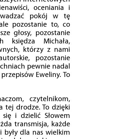
enawiści, oceniania i
rowadzać pokój w tę
 ale pozostanie to, co
sze głosy, pozostanie
h księdza Michała,
nych, którzy z nami
utorskie, pozostanie
chniach pewnie nadal
przepisów Eweliny. To
czom, czytelnikom,
 tej drodze. To dzięki
się i dzielić Słowem
da transmisja, każde
 były dla nas wielkim