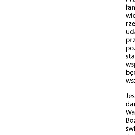
ła
wi
rz
ud
pr
po
st
ws
bę
ws
Je
da
Wa
Bo
św