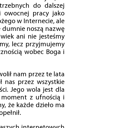
trzebnych do dalszej
 i owocnej pracy jako
ego w Internecie, ale
óre dumnie noszą nazwę
wiek ani nie jesteśmy
emy, lecz przyjmujemy
cznością wobec Boga i
olił nam przez te lata
ł nas przez wszystkie
i. Jego wola jest dla
 moment z ufnością i
my, że każde dzieło ma
opełnił.
 naszych internetowych