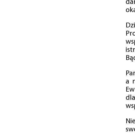
da
oka
Dz
Pr
ws
is
Bąd
Pa
a 
Ew
dl
wsp
Ni
sw