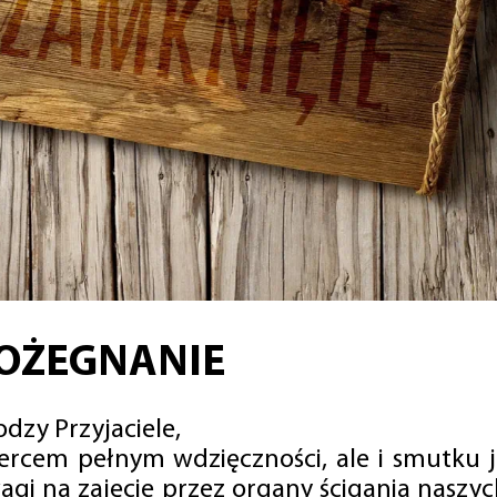
OŻEGNANIE
dzy Przyjaciele,
sercem pełnym wdzięczności, ale i smutku 
agi na zajęcie przez organy ścigania naszy