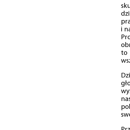
sk
dz
pr
i 
Pr
ob
to
wsz
Dz
gł
wy
na
po
swó
Pr