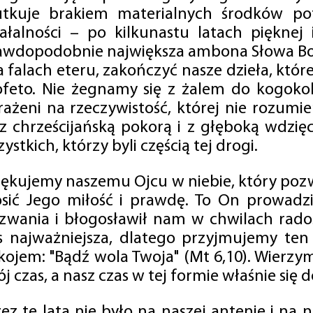
utkuje brakiem materialnych środków po
iałalności – po kilkunastu latach pięknej
awdopodobnie największa ambona Słowa Boż
na falach eteru, zakończyć nasze dzieła, kt
ofeto. Nie żegnamy się z żalem do kogokol
rażeni na rzeczywistość, której nie rozumi
 z chrześcijańską pokorą i z głęboką wdzię
ystkich, którzy byli częścią tej drogi.
iękujemy naszemu Ojcu w niebie, który pozw
osić Jego miłość i prawdę. To On prowadzi
zwania i błogosławił nam w chwilach radośc
s najważniejsza, dlatego przyjmujemy ten
kojem: "Bądź wola Twoja" (Mt 6,10). Wierzy
j czas, a nasz czas w tej formie właśnie się d
zez te lata nie było na naszej antenie i na