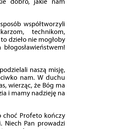
ie dobro, jakie nam
 sposób współtworzyli
karzom, technikom,
to dzieło nie mogłoby
im błogosławieństwem!
odzielali naszą misję,
rzeciwko nam. W duchu
as, wierząc, że Bóg ma
zia i mamy nadzieję na
o choć Profeto kończy
i. Niech Pan prowadzi