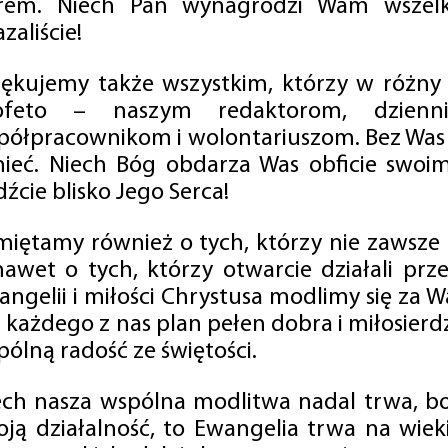
rem. Niech Pan wynagrodzi Wam wszelk
zaliście!
iękujemy także wszystkim, którzy w różny
ofeto – naszym redaktorom, dzienni
półpracownikom i wolontariuszom. Bez Was 
tnieć. Niech Bóg obdarza Was obficie swo
źcie blisko Jego Serca!
miętamy również o tych, którzy nie zawsze p
nawet o tych, którzy otwarcie działali p
angelii i miłości Chrystusa modlimy się za W
a każdego z nas plan pełen dobra i miłosierd
ólną radość ze świętości.
ech nasza wspólna modlitwa nadal trwa, b
oją działalność, to Ewangelia trwa na wiek