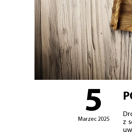
5
P
Dro
Marzec 2025
z 
uw