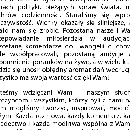
mach polityki, bieżących spraw świata, ni
chrów codzienności. Staraliśmy się wp
eczywistość. Wichry okazały się silniejsze,
ało nam się zrobić. Pozostaną nasze i Wa
zepowiadanie miłosierdzia w audycjac
zostaną komentarze do Ewangelii duchow
ale współpracowali, pozostaną audycje a
pomnienie poranków na żywo, a w wielu ku
dzie się unosił obłędny aromat dań według 
zystko ma swoją wartość dzięki Wam!
steśmy wdzięczni Wam – naszym słucha
rczyńcom i wszystkim, którzy byli z nami na
m mogliśmy tworzyć, inspirować, modlić 
żym. Każda rozmowa, każdy komentarz, każ
iadectwo i każda modlitwa wspólna z Wami