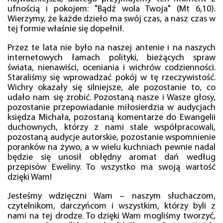
ufnością i pokojem: "Bądź wola Twoja" (Mt 6,10).
Wierzymy, że każde dzieło ma swój czas, a nasz czas w
tej formie właśnie się dopełnił.
Przez te lata nie było na naszej antenie i na naszych
internetowych łamach polityki, bieżących spraw
świata, nienawiści, oceniania i wichrów codzienności.
Staraliśmy się wprowadzać pokój w tę rzeczywistość.
Wichry okazały się silniejsze, ale pozostanie to, co
udało nam się zrobić. Pozostaną nasze i Wasze głosy,
pozostanie przepowiadanie miłosierdzia w audycjach
księdza Michała, pozostaną komentarze do Ewangelii
duchownych, którzy z nami stale współpracowali,
pozostaną audycje autorskie, pozostanie wspomnienie
poranków na żywo, a w wielu kuchniach pewnie nadal
będzie się unosił obłędny aromat dań według
przepisów Eweliny. To wszystko ma swoją wartość
dzięki Wam!
Jesteśmy wdzięczni Wam – naszym słuchaczom,
czytelnikom, darczyńcom i wszystkim, którzy byli z
nami na tej drodze. To dzięki Wam mogliśmy tworzyć,