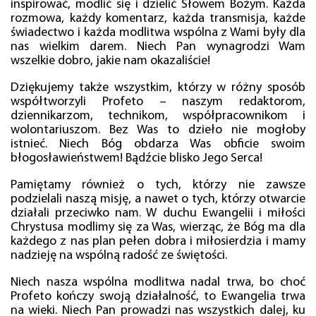
inspirować, modlić się i dzielić Słowem Bożym. Każda
rozmowa, każdy komentarz, każda transmisja, każde
świadectwo i każda modlitwa wspólna z Wami były dla
nas wielkim darem. Niech Pan wynagrodzi Wam
wszelkie dobro, jakie nam okazaliście!
Dziękujemy także wszystkim, którzy w różny sposób
współtworzyli Profeto – naszym redaktorom,
dziennikarzom, technikom, współpracownikom i
wolontariuszom. Bez Was to dzieło nie mogłoby
istnieć. Niech Bóg obdarza Was obficie swoim
błogosławieństwem! Bądźcie blisko Jego Serca!
Pamiętamy również o tych, którzy nie zawsze
podzielali naszą misję, a nawet o tych, którzy otwarcie
działali przeciwko nam. W duchu Ewangelii i miłości
Chrystusa modlimy się za Was, wierząc, że Bóg ma dla
każdego z nas plan pełen dobra i miłosierdzia i mamy
nadzieję na wspólną radość ze świętości.
Niech nasza wspólna modlitwa nadal trwa, bo choć
Profeto kończy swoją działalność, to Ewangelia trwa
na wieki. Niech Pan prowadzi nas wszystkich dalej, ku