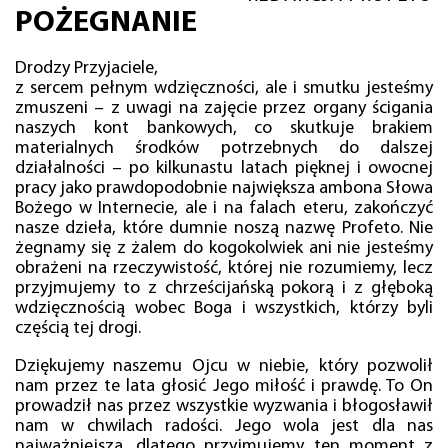
POŻEGNANIE
Drodzy Przyjaciele,
z sercem pełnym wdzięczności, ale i smutku jesteśmy
zmuszeni – z uwagi na zajęcie przez organy ścigania
naszych kont bankowych, co skutkuje brakiem
materialnych środków potrzebnych do dalszej
działalności – po kilkunastu latach pięknej i owocnej
pracy jako prawdopodobnie największa ambona Słowa
Bożego w Internecie, ale i na falach eteru, zakończyć
nasze dzieła, które dumnie noszą nazwę Profeto. Nie
żegnamy się z żalem do kogokolwiek ani nie jesteśmy
obrażeni na rzeczywistość, której nie rozumiemy, lecz
przyjmujemy to z chrześcijańską pokorą i z głęboką
wdzięcznością wobec Boga i wszystkich, którzy byli
częścią tej drogi.
Dziękujemy naszemu Ojcu w niebie, który pozwolił
nam przez te lata głosić Jego miłość i prawdę. To On
prowadził nas przez wszystkie wyzwania i błogosławił
nam w chwilach radości. Jego wola jest dla nas
najważniejsza, dlatego przyjmujemy ten moment z