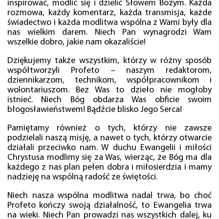
inspirować, modlić się i dzielić Słowem Bożym. Każda
rozmowa, każdy komentarz, każda transmisja, każde
świadectwo i każda modlitwa wspólna z Wami były dla
nas wielkim darem. Niech Pan wynagrodzi Wam
wszelkie dobro, jakie nam okazaliście!
Dziękujemy także wszystkim, którzy w różny sposób
współtworzyli Profeto – naszym redaktorom,
dziennikarzom, technikom, współpracownikom i
wolontariuszom. Bez Was to dzieło nie mogłoby
istnieć. Niech Bóg obdarza Was obficie swoim
błogosławieństwem! Bądźcie blisko Jego Serca!
Pamiętamy również o tych, którzy nie zawsze
podzielali naszą misję, a nawet o tych, którzy otwarcie
działali przeciwko nam. W duchu Ewangelii i miłości
Chrystusa modlimy się za Was, wierząc, że Bóg ma dla
każdego z nas plan pełen dobra i miłosierdzia i mamy
nadzieję na wspólną radość ze świętości.
Niech nasza wspólna modlitwa nadal trwa, bo choć
Profeto kończy swoją działalność, to Ewangelia trwa
na wieki. Niech Pan prowadzi nas wszystkich dalej, ku