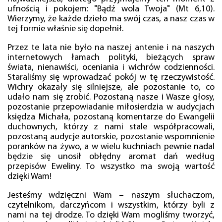
ufnością i pokojem: "Bądź wola Twoja" (Mt 6,10).
Wierzymy, że każde dzieło ma swój czas, a nasz czas w
tej formie właśnie się dopełnił.
Przez te lata nie było na naszej antenie i na naszych
internetowych łamach polityki, bieżących spraw
świata, nienawiści, oceniania i wichrów codzienności.
Staraliśmy się wprowadzać pokój w tę rzeczywistość.
Wichry okazały się silniejsze, ale pozostanie to, co
udało nam się zrobić. Pozostaną nasze i Wasze głosy,
pozostanie przepowiadanie miłosierdzia w audycjach
księdza Michała, pozostaną komentarze do Ewangelii
duchownych, którzy z nami stale współpracowali,
pozostaną audycje autorskie, pozostanie wspomnienie
poranków na żywo, a w wielu kuchniach pewnie nadal
będzie się unosił obłędny aromat dań według
przepisów Eweliny. To wszystko ma swoją wartość
dzięki Wam!
Jesteśmy wdzięczni Wam – naszym słuchaczom,
czytelnikom, darczyńcom i wszystkim, którzy byli z
nami na tej drodze. To dzięki Wam mogliśmy tworzyć,