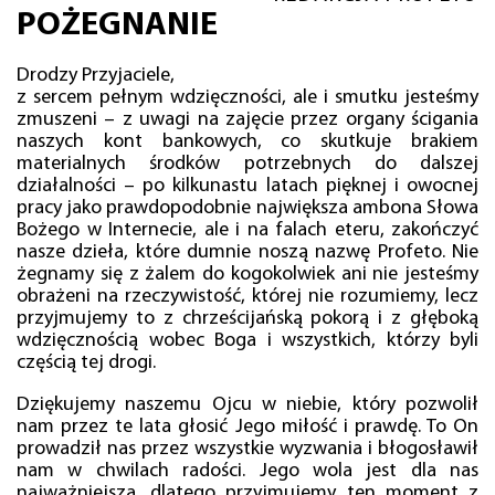
POŻEGNANIE
Drodzy Przyjaciele,
z sercem pełnym wdzięczności, ale i smutku jesteśmy
zmuszeni – z uwagi na zajęcie przez organy ścigania
naszych kont bankowych, co skutkuje brakiem
materialnych środków potrzebnych do dalszej
działalności – po kilkunastu latach pięknej i owocnej
pracy jako prawdopodobnie największa ambona Słowa
Bożego w Internecie, ale i na falach eteru, zakończyć
nasze dzieła, które dumnie noszą nazwę Profeto. Nie
żegnamy się z żalem do kogokolwiek ani nie jesteśmy
obrażeni na rzeczywistość, której nie rozumiemy, lecz
przyjmujemy to z chrześcijańską pokorą i z głęboką
wdzięcznością wobec Boga i wszystkich, którzy byli
częścią tej drogi.
Dziękujemy naszemu Ojcu w niebie, który pozwolił
nam przez te lata głosić Jego miłość i prawdę. To On
prowadził nas przez wszystkie wyzwania i błogosławił
nam w chwilach radości. Jego wola jest dla nas
najważniejsza, dlatego przyjmujemy ten moment z