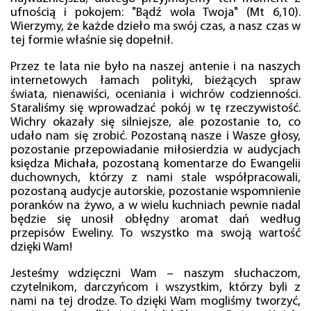
ufnością i pokojem: "Bądź wola Twoja" (Mt 6,10).
Wierzymy, że każde dzieło ma swój czas, a nasz czas w
tej formie właśnie się dopełnił.
Przez te lata nie było na naszej antenie i na naszych
internetowych łamach polityki, bieżących spraw
świata, nienawiści, oceniania i wichrów codzienności.
Staraliśmy się wprowadzać pokój w tę rzeczywistość.
Wichry okazały się silniejsze, ale pozostanie to, co
udało nam się zrobić. Pozostaną nasze i Wasze głosy,
pozostanie przepowiadanie miłosierdzia w audycjach
księdza Michała, pozostaną komentarze do Ewangelii
duchownych, którzy z nami stale współpracowali,
pozostaną audycje autorskie, pozostanie wspomnienie
poranków na żywo, a w wielu kuchniach pewnie nadal
będzie się unosił obłędny aromat dań według
przepisów Eweliny. To wszystko ma swoją wartość
dzięki Wam!
Jesteśmy wdzięczni Wam – naszym słuchaczom,
czytelnikom, darczyńcom i wszystkim, którzy byli z
nami na tej drodze. To dzięki Wam mogliśmy tworzyć,