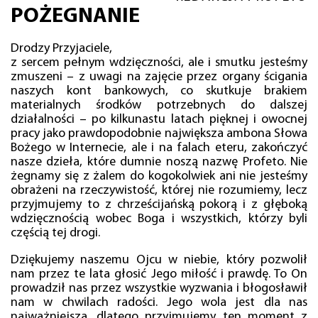
POŻEGNANIE
Drodzy Przyjaciele,
z sercem pełnym wdzięczności, ale i smutku jesteśmy
zmuszeni – z uwagi na zajęcie przez organy ścigania
naszych kont bankowych, co skutkuje brakiem
materialnych środków potrzebnych do dalszej
działalności – po kilkunastu latach pięknej i owocnej
pracy jako prawdopodobnie największa ambona Słowa
Bożego w Internecie, ale i na falach eteru, zakończyć
nasze dzieła, które dumnie noszą nazwę Profeto. Nie
żegnamy się z żalem do kogokolwiek ani nie jesteśmy
obrażeni na rzeczywistość, której nie rozumiemy, lecz
przyjmujemy to z chrześcijańską pokorą i z głęboką
wdzięcznością wobec Boga i wszystkich, którzy byli
częścią tej drogi.
Dziękujemy naszemu Ojcu w niebie, który pozwolił
nam przez te lata głosić Jego miłość i prawdę. To On
prowadził nas przez wszystkie wyzwania i błogosławił
nam w chwilach radości. Jego wola jest dla nas
najważniejsza, dlatego przyjmujemy ten moment z