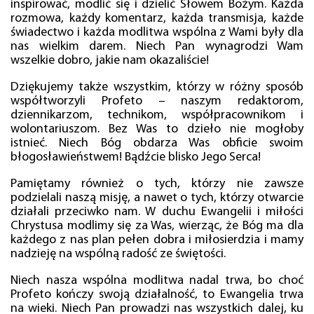
inspirować, modlić się i dzielić Słowem Bożym. Każda
rozmowa, każdy komentarz, każda transmisja, każde
świadectwo i każda modlitwa wspólna z Wami były dla
nas wielkim darem. Niech Pan wynagrodzi Wam
wszelkie dobro, jakie nam okazaliście!
Dziękujemy także wszystkim, którzy w różny sposób
współtworzyli Profeto – naszym redaktorom,
dziennikarzom, technikom, współpracownikom i
wolontariuszom. Bez Was to dzieło nie mogłoby
istnieć. Niech Bóg obdarza Was obficie swoim
błogosławieństwem! Bądźcie blisko Jego Serca!
Pamiętamy również o tych, którzy nie zawsze
podzielali naszą misję, a nawet o tych, którzy otwarcie
działali przeciwko nam. W duchu Ewangelii i miłości
Chrystusa modlimy się za Was, wierząc, że Bóg ma dla
każdego z nas plan pełen dobra i miłosierdzia i mamy
nadzieję na wspólną radość ze świętości.
Niech nasza wspólna modlitwa nadal trwa, bo choć
Profeto kończy swoją działalność, to Ewangelia trwa
na wieki. Niech Pan prowadzi nas wszystkich dalej, ku