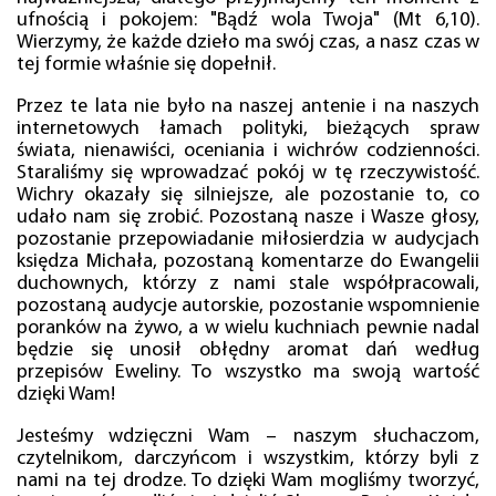
ufnością i pokojem: "Bądź wola Twoja" (Mt 6,10).
Wierzymy, że każde dzieło ma swój czas, a nasz czas w
tej formie właśnie się dopełnił.
Przez te lata nie było na naszej antenie i na naszych
internetowych łamach polityki, bieżących spraw
świata, nienawiści, oceniania i wichrów codzienności.
Staraliśmy się wprowadzać pokój w tę rzeczywistość.
Wichry okazały się silniejsze, ale pozostanie to, co
udało nam się zrobić. Pozostaną nasze i Wasze głosy,
pozostanie przepowiadanie miłosierdzia w audycjach
księdza Michała, pozostaną komentarze do Ewangelii
duchownych, którzy z nami stale współpracowali,
pozostaną audycje autorskie, pozostanie wspomnienie
poranków na żywo, a w wielu kuchniach pewnie nadal
będzie się unosił obłędny aromat dań według
przepisów Eweliny. To wszystko ma swoją wartość
dzięki Wam!
Jesteśmy wdzięczni Wam – naszym słuchaczom,
czytelnikom, darczyńcom i wszystkim, którzy byli z
nami na tej drodze. To dzięki Wam mogliśmy tworzyć,