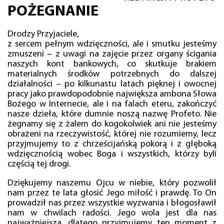
POŻEGNANIE
Drodzy Przyjaciele,
z sercem pełnym wdzięczności, ale i smutku jesteśmy
zmuszeni – z uwagi na zajęcie przez organy ścigania
naszych kont bankowych, co skutkuje brakiem
materialnych środków potrzebnych do dalszej
działalności – po kilkunastu latach pięknej i owocnej
pracy jako prawdopodobnie największa ambona Słowa
Bożego w Internecie, ale i na falach eteru, zakończyć
nasze dzieła, które dumnie noszą nazwę Profeto. Nie
żegnamy się z żalem do kogokolwiek ani nie jesteśmy
obrażeni na rzeczywistość, której nie rozumiemy, lecz
przyjmujemy to z chrześcijańską pokorą i z głęboką
wdzięcznością wobec Boga i wszystkich, którzy byli
częścią tej drogi.
Dziękujemy naszemu Ojcu w niebie, który pozwolił
nam przez te lata głosić Jego miłość i prawdę. To On
prowadził nas przez wszystkie wyzwania i błogosławił
nam w chwilach radości. Jego wola jest dla nas
najważniejsza, dlatego przyjmujemy ten moment z