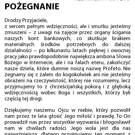
POŻEGNANIE
Drodzy Przyjaciele,
z sercem pełnym wdzięczności, ale i smutku jesteśmy
zmuszeni – z uwagi na zajęcie przez organy ścigania
naszych kont bankowych, co skutkuje brakiem
materialnych środków potrzebnych do dalszej
działalności – po kilkunastu latach pięknej i owocnej
pracy jako prawdopodobnie największa ambona Słowa
Bożego w Internecie, ale i na falach eteru, zakończyć
nasze dzieła, które dumnie noszą nazwę Profeto. Nie
żegnamy się z żalem do kogokolwiek ani nie jesteśmy
obrażeni na rzeczywistość, której nie rozumiemy, lecz
przyjmujemy to z chrześcijańską pokorą i z głęboką
wdzięcznością wobec Boga i wszystkich, którzy byli
częścią tej drogi.
Dziękujemy naszemu Ojcu w niebie, który pozwolił
nam przez te lata głosić Jego miłość i prawdę. To On
prowadził nas przez wszystkie wyzwania i błogosławił
nam w chwilach radości. Jego wola jest dla nas
najważniejsza, dlatego przyjmujemy ten moment z