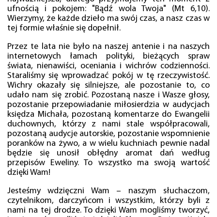
ufnością i pokojem: "Bądź wola Twoja" (Mt 6,10).
Wierzymy, że każde dzieło ma swój czas, a nasz czas w
tej formie właśnie się dopełnił.
Przez te lata nie było na naszej antenie i na naszych
internetowych łamach polityki, bieżących spraw
świata, nienawiści, oceniania i wichrów codzienności.
Staraliśmy się wprowadzać pokój w tę rzeczywistość.
Wichry okazały się silniejsze, ale pozostanie to, co
udało nam się zrobić. Pozostaną nasze i Wasze głosy,
pozostanie przepowiadanie miłosierdzia w audycjach
księdza Michała, pozostaną komentarze do Ewangelii
duchownych, którzy z nami stale współpracowali,
pozostaną audycje autorskie, pozostanie wspomnienie
poranków na żywo, a w wielu kuchniach pewnie nadal
będzie się unosił obłędny aromat dań według
przepisów Eweliny. To wszystko ma swoją wartość
dzięki Wam!
Jesteśmy wdzięczni Wam – naszym słuchaczom,
czytelnikom, darczyńcom i wszystkim, którzy byli z
nami na tej drodze. To dzięki Wam mogliśmy tworzyć,