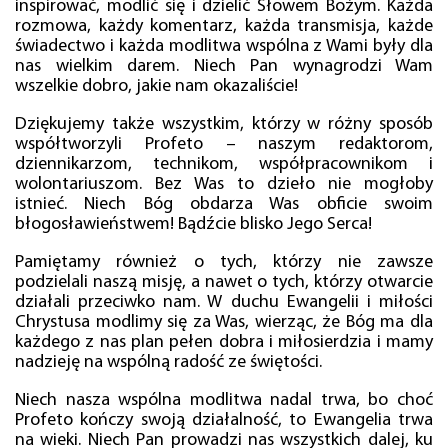
inspirować, modlić się i dzielić Słowem Bożym. Każda
rozmowa, każdy komentarz, każda transmisja, każde
świadectwo i każda modlitwa wspólna z Wami były dla
nas wielkim darem. Niech Pan wynagrodzi Wam
wszelkie dobro, jakie nam okazaliście!
Dziękujemy także wszystkim, którzy w różny sposób
współtworzyli Profeto – naszym redaktorom,
dziennikarzom, technikom, współpracownikom i
wolontariuszom. Bez Was to dzieło nie mogłoby
istnieć. Niech Bóg obdarza Was obficie swoim
błogosławieństwem! Bądźcie blisko Jego Serca!
Pamiętamy również o tych, którzy nie zawsze
podzielali naszą misję, a nawet o tych, którzy otwarcie
działali przeciwko nam. W duchu Ewangelii i miłości
Chrystusa modlimy się za Was, wierząc, że Bóg ma dla
każdego z nas plan pełen dobra i miłosierdzia i mamy
nadzieję na wspólną radość ze świętości.
Niech nasza wspólna modlitwa nadal trwa, bo choć
Profeto kończy swoją działalność, to Ewangelia trwa
na wieki. Niech Pan prowadzi nas wszystkich dalej, ku