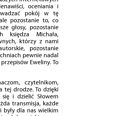
enawiści, oceniania i
rowadzać pokój w tę
 ale pozostanie to, co
sze głosy, pozostanie
h księdza Michała,
nych, którzy z nami
utorskie, pozostanie
chniach pewnie nadal
przepisów Eweliny. To
czom, czytelnikom,
 tej drodze. To dzięki
się i dzielić Słowem
da transmisja, każde
 były dla nas wielkim