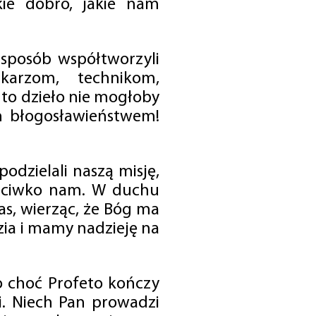
ie dobro, jakie nam
 sposób współtworzyli
karzom, technikom,
to dzieło nie mogłoby
im błogosławieństwem!
odzielali naszą misję,
rzeciwko nam. W duchu
as, wierząc, że Bóg ma
zia i mamy nadzieję na
o choć Profeto kończy
i. Niech Pan prowadzi