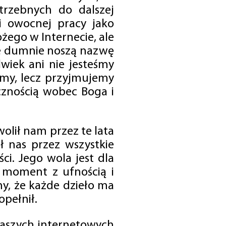
trzebnych do dalszej
 i owocnej pracy jako
ego w Internecie, ale
óre dumnie noszą nazwę
wiek ani nie jesteśmy
emy, lecz przyjmujemy
cznością wobec Boga i
olił nam przez te lata
ł nas przez wszystkie
i. Jego wola jest dla
 moment z ufnością i
my, że każde dzieło ma
opełnił.
 naszych internetowych