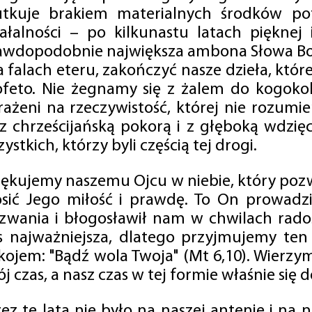
utkuje brakiem materialnych środków po
iałalności – po kilkunastu latach pięknej
awdopodobnie największa ambona Słowa Boż
na falach eteru, zakończyć nasze dzieła, kt
ofeto. Nie żegnamy się z żalem do kogokol
rażeni na rzeczywistość, której nie rozumi
 z chrześcijańską pokorą i z głęboką wdzię
ystkich, którzy byli częścią tej drogi.
iękujemy naszemu Ojcu w niebie, który pozw
osić Jego miłość i prawdę. To On prowadzi
zwania i błogosławił nam w chwilach radośc
s najważniejsza, dlatego przyjmujemy ten
kojem: "Bądź wola Twoja" (Mt 6,10). Wierzy
j czas, a nasz czas w tej formie właśnie się d
zez te lata nie było na naszej antenie i na