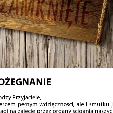
OŻEGNANIE
dzy Przyjaciele,
sercem pełnym wdzięczności, ale i smutku 
agi na zajęcie przez organy ścigania naszy