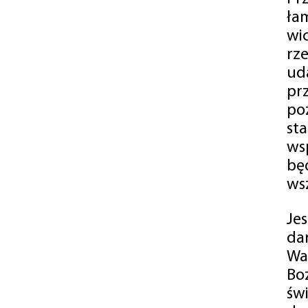
ła
wi
rz
ud
pr
po
st
ws
bę
ws
Je
da
Wa
Bo
św