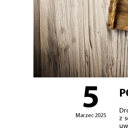
5
P
Dro
Marzec 2025
z 
uw