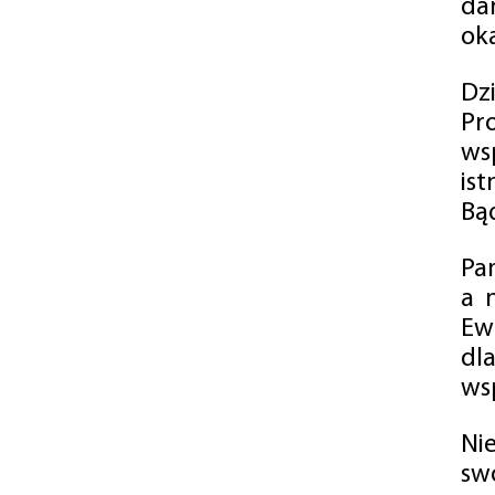
da
oka
Dz
Pr
ws
is
Bąd
Pa
a 
Ew
dl
wsp
Ni
sw