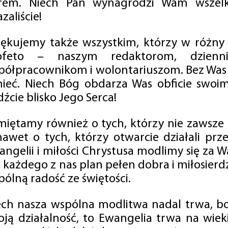
rem. Niech Pan wynagrodzi Wam wszelk
zaliście!
iękujemy także wszystkim, którzy w różny
ofeto – naszym redaktorom, dzienni
półpracownikom i wolontariuszom. Bez Was 
tnieć. Niech Bóg obdarza Was obficie swo
źcie blisko Jego Serca!
miętamy również o tych, którzy nie zawsze p
nawet o tych, którzy otwarcie działali p
angelii i miłości Chrystusa modlimy się za W
a każdego z nas plan pełen dobra i miłosierd
ólną radość ze świętości.
ech nasza wspólna modlitwa nadal trwa, b
oją działalność, to Ewangelia trwa na wiek