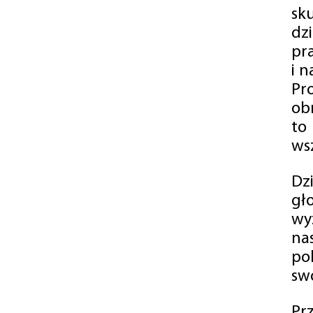
sk
dz
pr
i 
Pr
ob
to
wsz
Dz
gł
wy
na
po
swó
Pr