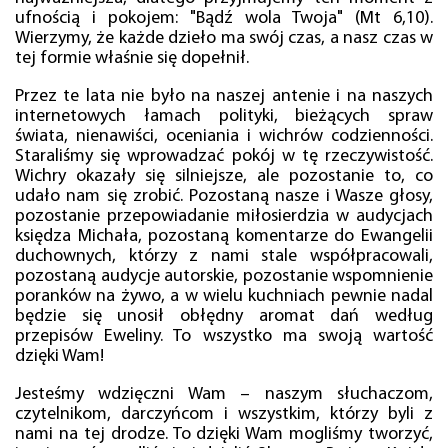
ufnością i pokojem: "Bądź wola Twoja" (Mt 6,10).
Wierzymy, że każde dzieło ma swój czas, a nasz czas w
tej formie właśnie się dopełnił.
Przez te lata nie było na naszej antenie i na naszych
internetowych łamach polityki, bieżących spraw
świata, nienawiści, oceniania i wichrów codzienności.
Staraliśmy się wprowadzać pokój w tę rzeczywistość.
Wichry okazały się silniejsze, ale pozostanie to, co
udało nam się zrobić. Pozostaną nasze i Wasze głosy,
pozostanie przepowiadanie miłosierdzia w audycjach
księdza Michała, pozostaną komentarze do Ewangelii
duchownych, którzy z nami stale współpracowali,
pozostaną audycje autorskie, pozostanie wspomnienie
poranków na żywo, a w wielu kuchniach pewnie nadal
będzie się unosił obłędny aromat dań według
przepisów Eweliny. To wszystko ma swoją wartość
dzięki Wam!
Jesteśmy wdzięczni Wam – naszym słuchaczom,
czytelnikom, darczyńcom i wszystkim, którzy byli z
nami na tej drodze. To dzięki Wam mogliśmy tworzyć,