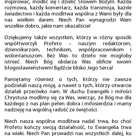
inspirować, modlić się i dzielić Słowem Bożym. Każda
rozmowa, każdy komentarz, każda transmisja, każde
świadectwo i każda modlitwa wspólna z Wami były dla
nas wielkim darem. Niech Pan wynagrodzi Wam
wszelkie dobro, jakie nam okazaliście!
Dziękujemy także wszystkim, którzy w różny sposób
współtworzyli Profeto – naszym redaktorom,
dziennikarzom, technikom, współpracownikom i
wolontariuszom. Bez Was to dzieło nie mogłoby
istnieć. Niech Bóg obdarza Was obficie swoim
błogosławieństwem! Bądźcie blisko Jego Serca!
Pamiętamy również o tych, którzy nie zawsze
podzielali naszą misję, a nawet o tych, którzy otwarcie
działali przeciwko nam. W duchu Ewangelii i miłości
Chrystusa modlimy się za Was, wierząc, że Bóg ma dla
każdego z nas plan pełen dobra i miłosierdzia i mamy
nadzieję na wspólną radość ze świętości.
Niech nasza wspólna modlitwa nadal trwa, bo choć
Profeto kończy swoją działalność, to Ewangelia trwa
na wieki. Niech Pan prowadzi nas wszystkich dalej, ku