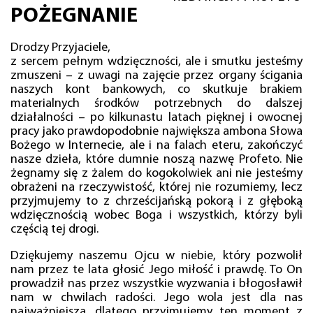
POŻEGNANIE
Drodzy Przyjaciele,
z sercem pełnym wdzięczności, ale i smutku jesteśmy
zmuszeni – z uwagi na zajęcie przez organy ścigania
naszych kont bankowych, co skutkuje brakiem
materialnych środków potrzebnych do dalszej
działalności – po kilkunastu latach pięknej i owocnej
pracy jako prawdopodobnie największa ambona Słowa
Bożego w Internecie, ale i na falach eteru, zakończyć
nasze dzieła, które dumnie noszą nazwę Profeto. Nie
żegnamy się z żalem do kogokolwiek ani nie jesteśmy
obrażeni na rzeczywistość, której nie rozumiemy, lecz
przyjmujemy to z chrześcijańską pokorą i z głęboką
wdzięcznością wobec Boga i wszystkich, którzy byli
częścią tej drogi.
Dziękujemy naszemu Ojcu w niebie, który pozwolił
nam przez te lata głosić Jego miłość i prawdę. To On
prowadził nas przez wszystkie wyzwania i błogosławił
nam w chwilach radości. Jego wola jest dla nas
najważniejsza, dlatego przyjmujemy ten moment z