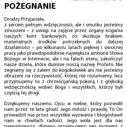
POŻEGNANIE
Drodzy Przyjaciele,
z sercem pełnym wdzięczności, ale i smutku jesteśmy
zmuszeni – z uwagi na zajęcie przez organy ścigania
naszych kont bankowych, co skutkuje brakiem
materialnych środków potrzebnych do dalszej
działalności – po kilkunastu latach pięknej i owocnej
pracy jako prawdopodobnie największa ambona Słowa
Bożego w Internecie, ale i na falach eteru, zakończyć
nasze dzieła, które dumnie noszą nazwę Profeto. Nie
żegnamy się z żalem do kogokolwiek ani nie jesteśmy
obrażeni na rzeczywistość, której nie rozumiemy, lecz
przyjmujemy to z chrześcijańską pokorą i z głęboką
wdzięcznością wobec Boga i wszystkich, którzy byli
częścią tej drogi.
Dziękujemy naszemu Ojcu w niebie, który pozwolił
nam przez te lata głosić Jego miłość i prawdę. To On
prowadził nas przez wszystkie wyzwania i błogosławił
nam w chwilach radości. Jego wola jest dla nas
najważniejsza, dlatego przyjmujemy ten moment z