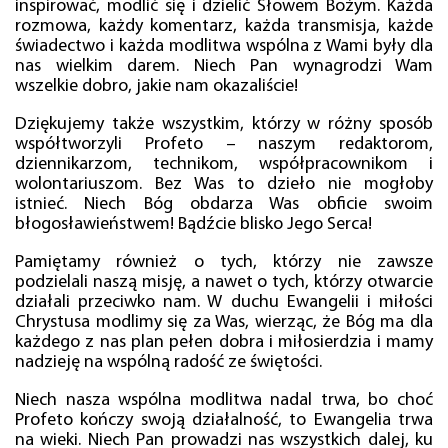
inspirować, modlić się i dzielić Słowem Bożym. Każda
rozmowa, każdy komentarz, każda transmisja, każde
świadectwo i każda modlitwa wspólna z Wami były dla
nas wielkim darem. Niech Pan wynagrodzi Wam
wszelkie dobro, jakie nam okazaliście!
Dziękujemy także wszystkim, którzy w różny sposób
współtworzyli Profeto – naszym redaktorom,
dziennikarzom, technikom, współpracownikom i
wolontariuszom. Bez Was to dzieło nie mogłoby
istnieć. Niech Bóg obdarza Was obficie swoim
błogosławieństwem! Bądźcie blisko Jego Serca!
Pamiętamy również o tych, którzy nie zawsze
podzielali naszą misję, a nawet o tych, którzy otwarcie
działali przeciwko nam. W duchu Ewangelii i miłości
Chrystusa modlimy się za Was, wierząc, że Bóg ma dla
każdego z nas plan pełen dobra i miłosierdzia i mamy
nadzieję na wspólną radość ze świętości.
Niech nasza wspólna modlitwa nadal trwa, bo choć
Profeto kończy swoją działalność, to Ewangelia trwa
na wieki. Niech Pan prowadzi nas wszystkich dalej, ku