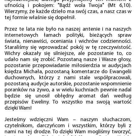
ufnością i pokojem: "Bądź wola Twoja" (Mt 6,10).
Wierzymy, że każde dzieło ma swój czas, a nasz czas w
tej formie właśnie się dopełnił.
Przez te lata nie było na naszej antenie i na naszych
internetowych łamach polityki, bieżących spraw
świata, nienawiści, oceniania i wichrów codzienności.
Staraliśmy się wprowadzać pokój w tę rzeczywistość.
Wichry okazały się silniejsze, ale pozostanie to, co
udało nam się zrobić. Pozostaną nasze i Wasze głosy,
pozostanie przepowiadanie miłosierdzia w audycjach
księdza Michała, pozostaną komentarze do Ewangelii
duchownych, którzy z nami stale współpracowali,
pozostaną audycje autorskie, pozostanie wspomnienie
poranków na żywo, a w wielu kuchniach pewnie nadal
będzie się unosił obłędny aromat dań według
przepisów Eweliny. To wszystko ma swoją wartość
dzięki Wam!
Jesteśmy wdzięczni Wam – naszym słuchaczom,
czytelnikom, darczyńcom i wszystkim, którzy byli z
nami na tej drodze. To dzięki Wam mogliśmy tworzyć,