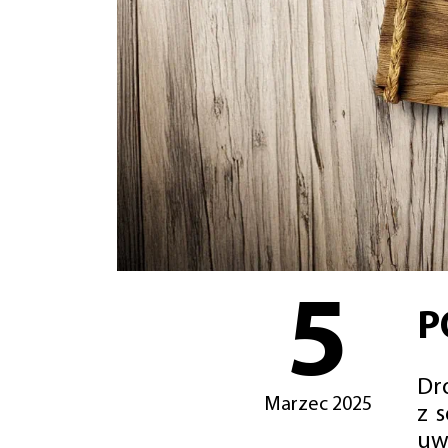
5
P
Dro
Marzec 2025
z 
uw