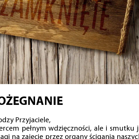
OŻEGNANIE
dzy Przyjaciele,
sercem pełnym wdzięczności, ale i smutku 
agi na zajęcie przez organy ścigania naszy