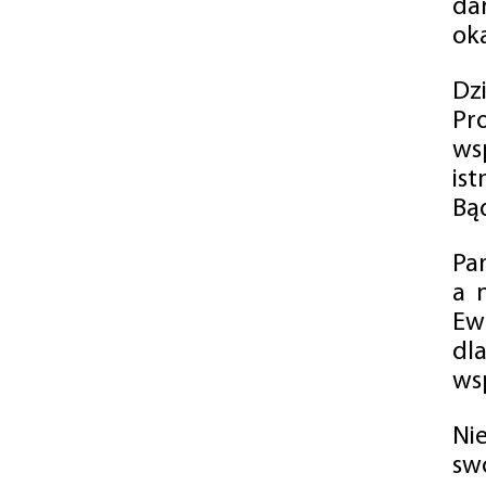
da
oka
Dz
Pr
ws
is
Bąd
Pa
a 
Ew
dl
wsp
Ni
sw