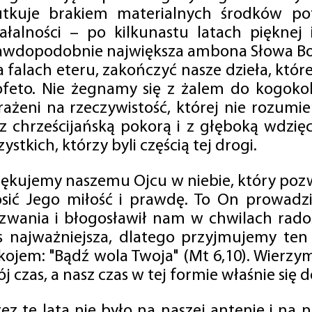
utkuje brakiem materialnych środków po
iałalności – po kilkunastu latach pięknej
awdopodobnie największa ambona Słowa Boż
na falach eteru, zakończyć nasze dzieła, kt
ofeto. Nie żegnamy się z żalem do kogokol
rażeni na rzeczywistość, której nie rozumi
 z chrześcijańską pokorą i z głęboką wdzię
ystkich, którzy byli częścią tej drogi.
iękujemy naszemu Ojcu w niebie, który pozw
osić Jego miłość i prawdę. To On prowadzi
zwania i błogosławił nam w chwilach radośc
s najważniejsza, dlatego przyjmujemy ten
kojem: "Bądź wola Twoja" (Mt 6,10). Wierzy
j czas, a nasz czas w tej formie właśnie się d
zez te lata nie było na naszej antenie i na