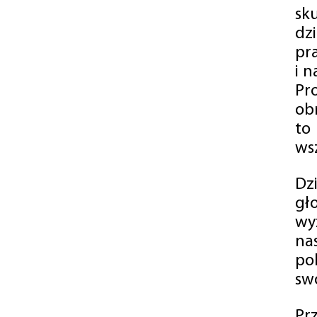
sk
dz
pr
i 
Pr
ob
to
wsz
Dz
gł
wy
na
po
swó
Pr