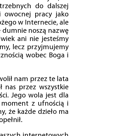
trzebnych do dalszej
 i owocnej pracy jako
ego w Internecie, ale
óre dumnie noszą nazwę
wiek ani nie jesteśmy
emy, lecz przyjmujemy
cznością wobec Boga i
olił nam przez te lata
ł nas przez wszystkie
i. Jego wola jest dla
 moment z ufnością i
my, że każde dzieło ma
opełnił.
 naszych internetowych