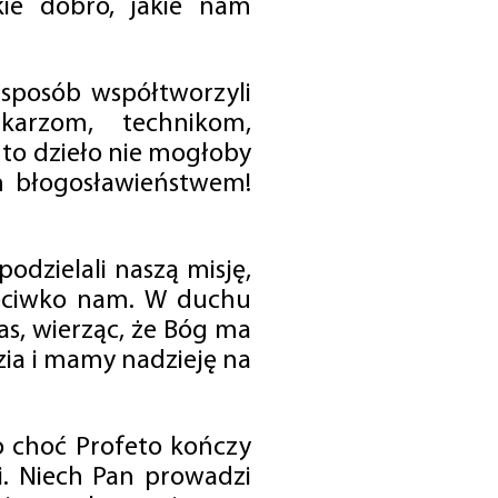
ie dobro, jakie nam
 sposób współtworzyli
karzom, technikom,
to dzieło nie mogłoby
im błogosławieństwem!
odzielali naszą misję,
rzeciwko nam. W duchu
as, wierząc, że Bóg ma
zia i mamy nadzieję na
o choć Profeto kończy
i. Niech Pan prowadzi