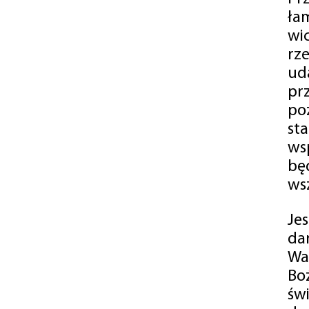
ła
wi
rz
ud
pr
po
st
ws
bę
ws
Je
da
Wa
Bo
św