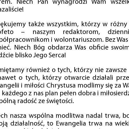
rem. Niech Pan wynagrodzi Wam wszelk
zaliście!
iękujemy także wszystkim, którzy w różny
ofeto – naszym redaktorom, dzienni
półpracownikom i wolontariuszom. Bez Was 
tnieć. Niech Bóg obdarza Was obficie swo
źcie blisko Jego Serca!
miętamy również o tych, którzy nie zawsze p
nawet o tych, którzy otwarcie działali p
angelii i miłości Chrystusa modlimy się za W
a każdego z nas plan pełen dobra i miłosierd
ólną radość ze świętości.
ech nasza wspólna modlitwa nadal trwa, b
oją działalność, to Ewangelia trwa na wiek