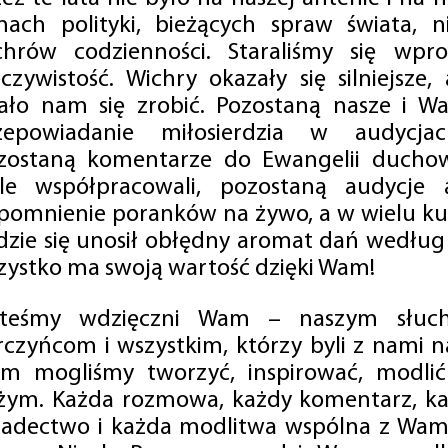
mach polityki, bieżących spraw świata, ni
chrów codzienności. Staraliśmy się wp
eczywistość. Wichry okazały się silniejsze,
ało nam się zrobić. Pozostaną nasze i Wa
zepowiadanie miłosierdzia w audycjac
zostaną komentarze do Ewangelii duchow
ale współpracowali, pozostaną audycje a
pomnienie poranków na żywo, a w wielu ku
dzie się unosił obłędny aromat dań według 
zystko ma swoją wartość dzięki Wam!
steśmy wdzięczni Wam – naszym słucha
rczyńcom i wszystkim, którzy byli z nami na
m mogliśmy tworzyć, inspirować, modlić 
żym. Każda rozmowa, każdy komentarz, każ
iadectwo i każda modlitwa wspólna z Wami