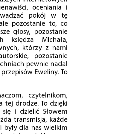
enawiści, oceniania i
rowadzać pokój w tę
 ale pozostanie to, co
sze głosy, pozostanie
h księdza Michała,
nych, którzy z nami
utorskie, pozostanie
chniach pewnie nadal
przepisów Eweliny. To
czom, czytelnikom,
 tej drodze. To dzięki
się i dzielić Słowem
da transmisja, każde
 były dla nas wielkim