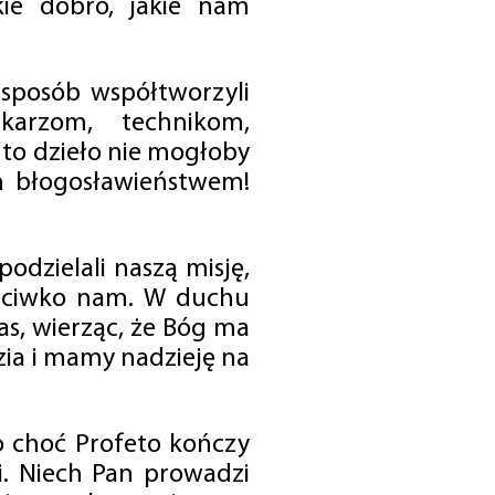
ie dobro, jakie nam
 sposób współtworzyli
karzom, technikom,
to dzieło nie mogłoby
im błogosławieństwem!
odzielali naszą misję,
rzeciwko nam. W duchu
as, wierząc, że Bóg ma
zia i mamy nadzieję na
o choć Profeto kończy
i. Niech Pan prowadzi