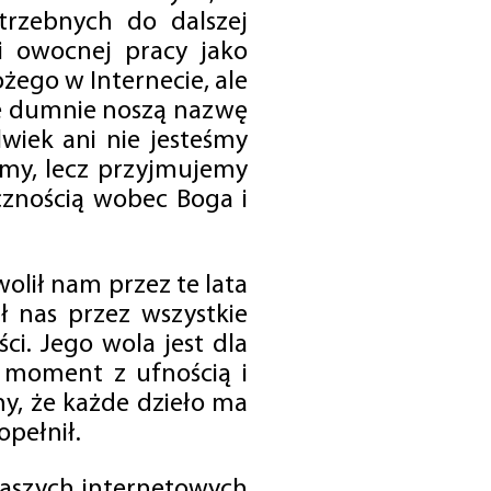
trzebnych do dalszej
 i owocnej pracy jako
ego w Internecie, ale
óre dumnie noszą nazwę
wiek ani nie jesteśmy
emy, lecz przyjmujemy
cznością wobec Boga i
olił nam przez te lata
ł nas przez wszystkie
i. Jego wola jest dla
 moment z ufnością i
my, że każde dzieło ma
opełnił.
 naszych internetowych