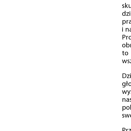
sk
dz
pr
i 
Pr
ob
to
wsz
Dz
gł
wy
na
po
swó
Pr