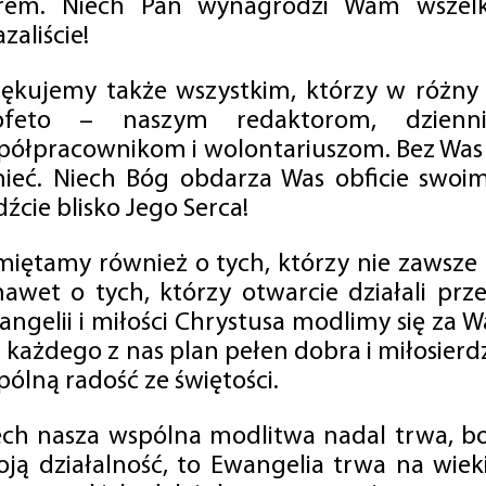
rem. Niech Pan wynagrodzi Wam wszelk
zaliście!
iękujemy także wszystkim, którzy w różny
ofeto – naszym redaktorom, dzienni
półpracownikom i wolontariuszom. Bez Was 
tnieć. Niech Bóg obdarza Was obficie swo
źcie blisko Jego Serca!
miętamy również o tych, którzy nie zawsze p
nawet o tych, którzy otwarcie działali p
angelii i miłości Chrystusa modlimy się za W
a każdego z nas plan pełen dobra i miłosierd
ólną radość ze świętości.
ech nasza wspólna modlitwa nadal trwa, b
oją działalność, to Ewangelia trwa na wiek