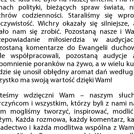
mach polityki, bieżących spraw świata, ni
chrów codzienności. Staraliśmy się wp
eczywistość. Wichry okazały się silniejsze,
ało nam się zrobić. Pozostaną nasze i Wa
zepowiadanie miłosierdzia w audycjac
zostaną komentarze do Ewangelii duchow
ale współpracowali, pozostaną audycje a
pomnienie poranków na żywo, a w wielu ku
dzie się unosił obłędny aromat dań według 
zystko ma swoją wartość dzięki Wam!
steśmy wdzięczni Wam – naszym słucha
rczyńcom i wszystkim, którzy byli z nami na
m mogliśmy tworzyć, inspirować, modlić 
żym. Każda rozmowa, każdy komentarz, każ
iadectwo i każda modlitwa wspólna z Wami