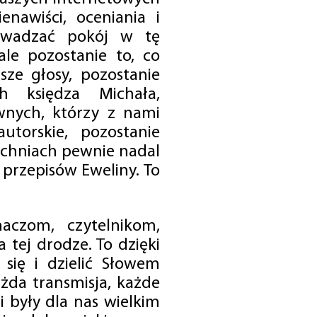
enawiści, oceniania i
rowadzać pokój w tę
 ale pozostanie to, co
sze głosy, pozostanie
h księdza Michała,
nych, którzy z nami
utorskie, pozostanie
chniach pewnie nadal
przepisów Eweliny. To
czom, czytelnikom,
 tej drodze. To dzięki
się i dzielić Słowem
da transmisja, każde
 były dla nas wielkim