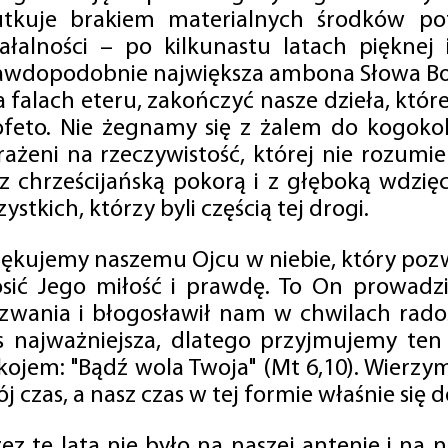
utkuje brakiem materialnych środków po
iałalności – po kilkunastu latach pięknej
awdopodobnie największa ambona Słowa Boż
na falach eteru, zakończyć nasze dzieła, kt
ofeto. Nie żegnamy się z żalem do kogokol
rażeni na rzeczywistość, której nie rozumi
 z chrześcijańską pokorą i z głęboką wdzię
ystkich, którzy byli częścią tej drogi.
iękujemy naszemu Ojcu w niebie, który pozw
osić Jego miłość i prawdę. To On prowadzi
zwania i błogosławił nam w chwilach radośc
s najważniejsza, dlatego przyjmujemy ten
kojem: "Bądź wola Twoja" (Mt 6,10). Wierzy
j czas, a nasz czas w tej formie właśnie się d
zez te lata nie było na naszej antenie i na