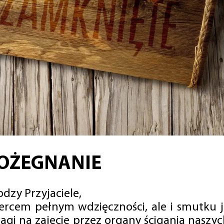
OŻEGNANIE
dzy Przyjaciele,
sercem pełnym wdzięczności, ale i smutku 
agi na zajęcie przez organy ścigania naszy