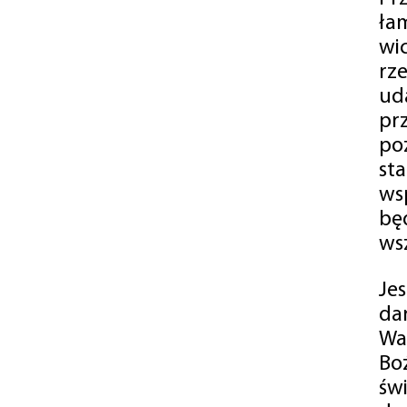
ła
wi
rz
ud
pr
po
st
ws
bę
ws
Je
da
Wa
Bo
św