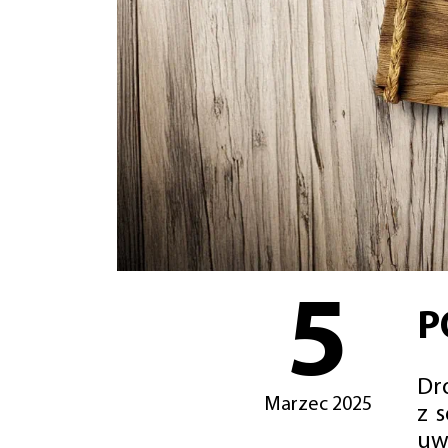
5
P
Dro
Marzec 2025
z 
uw