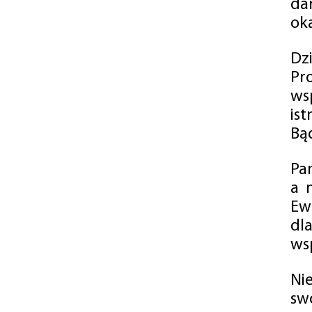
da
oka
Dz
Pr
ws
is
Bąd
Pa
a 
Ew
dl
wsp
Ni
sw