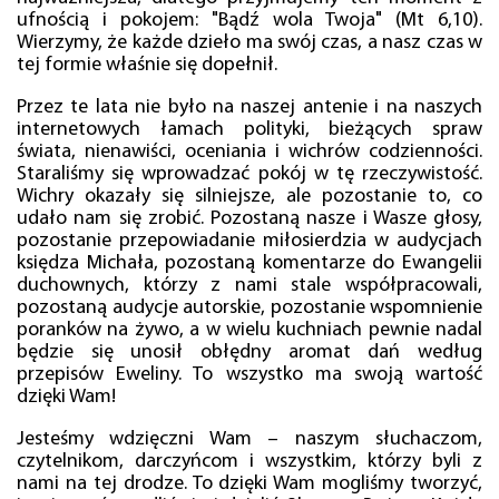
ufnością i pokojem: "Bądź wola Twoja" (Mt 6,10).
Wierzymy, że każde dzieło ma swój czas, a nasz czas w
tej formie właśnie się dopełnił.
Przez te lata nie było na naszej antenie i na naszych
internetowych łamach polityki, bieżących spraw
świata, nienawiści, oceniania i wichrów codzienności.
Staraliśmy się wprowadzać pokój w tę rzeczywistość.
Wichry okazały się silniejsze, ale pozostanie to, co
udało nam się zrobić. Pozostaną nasze i Wasze głosy,
pozostanie przepowiadanie miłosierdzia w audycjach
księdza Michała, pozostaną komentarze do Ewangelii
duchownych, którzy z nami stale współpracowali,
pozostaną audycje autorskie, pozostanie wspomnienie
poranków na żywo, a w wielu kuchniach pewnie nadal
będzie się unosił obłędny aromat dań według
przepisów Eweliny. To wszystko ma swoją wartość
dzięki Wam!
Jesteśmy wdzięczni Wam – naszym słuchaczom,
czytelnikom, darczyńcom i wszystkim, którzy byli z
nami na tej drodze. To dzięki Wam mogliśmy tworzyć,