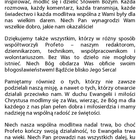
inspirować, modlić się i dzielić Słowem Bożym. Każda
rozmowa, każdy komentarz, każda transmisja, każde
świadectwo i każda modlitwa wspólna z Wami były dla
nas wielkim darem. Niech Pan wynagrodzi Wam
wszelkie dobro, jakie nam okazaliście!
Dziękujemy także wszystkim, którzy w różny sposób
współtworzyli Profeto – naszym redaktorom,
dziennikarzom, technikom, współpracownikom i
wolontariuszom. Bez Was to dzieło nie mogłoby
istnieć. Niech Bóg obdarza Was obficie swoim
błogosławieństwem! Bądźcie blisko Jego Serca!
Pamiętamy również o tych, którzy nie zawsze
podzielali naszą misję, a nawet o tych, którzy otwarcie
działali przeciwko nam. W duchu Ewangelii i miłości
Chrystusa modlimy się za Was, wierząc, że Bóg ma dla
każdego z nas plan pełen dobra i miłosierdzia i mamy
nadzieję na wspólną radość ze świętości.
Niech nasza wspólna modlitwa nadal trwa, bo choć
Profeto kończy swoją działalność, to Ewangelia trwa
na wieki. Niech Pan prowadzi nas wszystkich dalej, ku