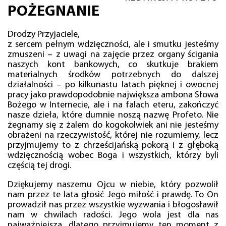
POŻEGNANIE
Drodzy Przyjaciele,
z sercem pełnym wdzięczności, ale i smutku jesteśmy
zmuszeni – z uwagi na zajęcie przez organy ścigania
naszych kont bankowych, co skutkuje brakiem
materialnych środków potrzebnych do dalszej
działalności – po kilkunastu latach pięknej i owocnej
pracy jako prawdopodobnie największa ambona Słowa
Bożego w Internecie, ale i na falach eteru, zakończyć
nasze dzieła, które dumnie noszą nazwę Profeto. Nie
żegnamy się z żalem do kogokolwiek ani nie jesteśmy
obrażeni na rzeczywistość, której nie rozumiemy, lecz
przyjmujemy to z chrześcijańską pokorą i z głęboką
wdzięcznością wobec Boga i wszystkich, którzy byli
częścią tej drogi.
Dziękujemy naszemu Ojcu w niebie, który pozwolił
nam przez te lata głosić Jego miłość i prawdę. To On
prowadził nas przez wszystkie wyzwania i błogosławił
nam w chwilach radości. Jego wola jest dla nas
najważniejsza, dlatego przyjmujemy ten moment z