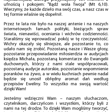
ufnością i pokojem: "Bądź wola Twoja" (Mt 6,10).
Wierzymy, że każde dzieło ma swój czas, a nasz czas w
tej formie właśnie się dopełnił.
Przez te lata nie było na naszej antenie i na naszych
internetowych łamach polityki, bieżących spraw
świata, nienawiści, oceniania i wichrów codzienności.
Staraliśmy się wprowadzać pokój w tę rzeczywistość.
Wichry okazały się silniejsze, ale pozostanie to, co
udało nam się zrobić. Pozostaną nasze i Wasze głosy,
pozostanie przepowiadanie miłosierdzia w audycjach
księdza Michała, pozostaną komentarze do Ewangelii
duchownych, którzy z nami stale współpracowali,
pozostaną audycje autorskie, pozostanie wspomnienie
poranków na żywo, a w wielu kuchniach pewnie nadal
będzie się unosił obłędny aromat dań według
przepisów Eweliny. To wszystko ma swoją wartość
dzięki Wam!
Jesteśmy wdzięczni Wam – naszym słuchaczom,
czytelnikom, darczyńcom i wszystkim, którzy byli z
nami na tej drodze. To dzięki Wam mogliśmy tworzyć,