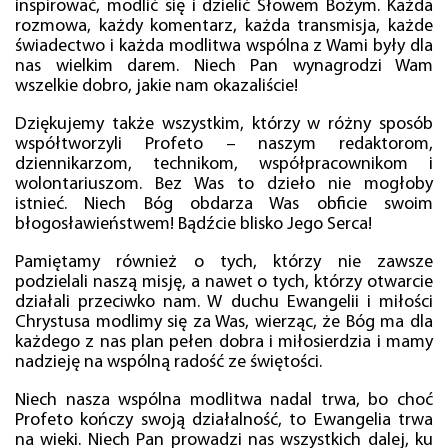
inspirować, modlić się i dzielić Słowem Bożym. Każda
rozmowa, każdy komentarz, każda transmisja, każde
świadectwo i każda modlitwa wspólna z Wami były dla
nas wielkim darem. Niech Pan wynagrodzi Wam
wszelkie dobro, jakie nam okazaliście!
Dziękujemy także wszystkim, którzy w różny sposób
współtworzyli Profeto – naszym redaktorom,
dziennikarzom, technikom, współpracownikom i
wolontariuszom. Bez Was to dzieło nie mogłoby
istnieć. Niech Bóg obdarza Was obficie swoim
błogosławieństwem! Bądźcie blisko Jego Serca!
Pamiętamy również o tych, którzy nie zawsze
podzielali naszą misję, a nawet o tych, którzy otwarcie
działali przeciwko nam. W duchu Ewangelii i miłości
Chrystusa modlimy się za Was, wierząc, że Bóg ma dla
każdego z nas plan pełen dobra i miłosierdzia i mamy
nadzieję na wspólną radość ze świętości.
Niech nasza wspólna modlitwa nadal trwa, bo choć
Profeto kończy swoją działalność, to Ewangelia trwa
na wieki. Niech Pan prowadzi nas wszystkich dalej, ku