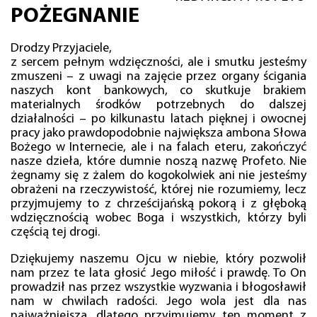
POŻEGNANIE
Drodzy Przyjaciele,
z sercem pełnym wdzięczności, ale i smutku jesteśmy
zmuszeni – z uwagi na zajęcie przez organy ścigania
naszych kont bankowych, co skutkuje brakiem
materialnych środków potrzebnych do dalszej
działalności – po kilkunastu latach pięknej i owocnej
pracy jako prawdopodobnie największa ambona Słowa
Bożego w Internecie, ale i na falach eteru, zakończyć
nasze dzieła, które dumnie noszą nazwę Profeto. Nie
żegnamy się z żalem do kogokolwiek ani nie jesteśmy
obrażeni na rzeczywistość, której nie rozumiemy, lecz
przyjmujemy to z chrześcijańską pokorą i z głęboką
wdzięcznością wobec Boga i wszystkich, którzy byli
częścią tej drogi.
Dziękujemy naszemu Ojcu w niebie, który pozwolił
nam przez te lata głosić Jego miłość i prawdę. To On
prowadził nas przez wszystkie wyzwania i błogosławił
nam w chwilach radości. Jego wola jest dla nas
najważniejsza, dlatego przyjmujemy ten moment z