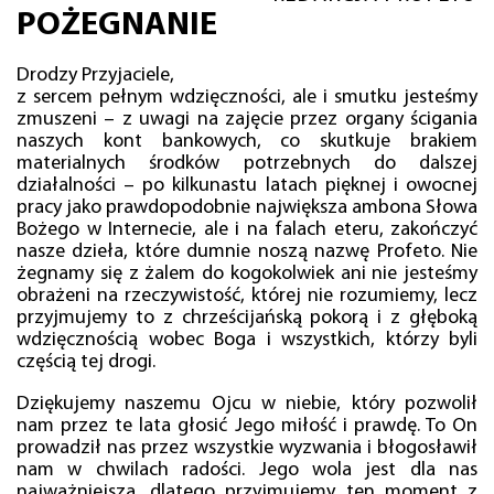
POŻEGNANIE
Drodzy Przyjaciele,
z sercem pełnym wdzięczności, ale i smutku jesteśmy
zmuszeni – z uwagi na zajęcie przez organy ścigania
naszych kont bankowych, co skutkuje brakiem
materialnych środków potrzebnych do dalszej
działalności – po kilkunastu latach pięknej i owocnej
pracy jako prawdopodobnie największa ambona Słowa
Bożego w Internecie, ale i na falach eteru, zakończyć
nasze dzieła, które dumnie noszą nazwę Profeto. Nie
żegnamy się z żalem do kogokolwiek ani nie jesteśmy
obrażeni na rzeczywistość, której nie rozumiemy, lecz
przyjmujemy to z chrześcijańską pokorą i z głęboką
wdzięcznością wobec Boga i wszystkich, którzy byli
częścią tej drogi.
Dziękujemy naszemu Ojcu w niebie, który pozwolił
nam przez te lata głosić Jego miłość i prawdę. To On
prowadził nas przez wszystkie wyzwania i błogosławił
nam w chwilach radości. Jego wola jest dla nas
najważniejsza, dlatego przyjmujemy ten moment z