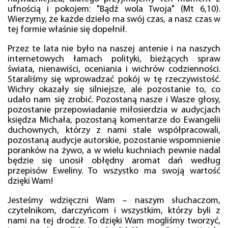
ufnością i pokojem: "Bądź wola Twoja" (Mt 6,10).
Wierzymy, że każde dzieło ma swój czas, a nasz czas w
tej formie właśnie się dopełnił.
Przez te lata nie było na naszej antenie i na naszych
internetowych łamach polityki, bieżących spraw
świata, nienawiści, oceniania i wichrów codzienności.
Staraliśmy się wprowadzać pokój w tę rzeczywistość.
Wichry okazały się silniejsze, ale pozostanie to, co
udało nam się zrobić. Pozostaną nasze i Wasze głosy,
pozostanie przepowiadanie miłosierdzia w audycjach
księdza Michała, pozostaną komentarze do Ewangelii
duchownych, którzy z nami stale współpracowali,
pozostaną audycje autorskie, pozostanie wspomnienie
poranków na żywo, a w wielu kuchniach pewnie nadal
będzie się unosił obłędny aromat dań według
przepisów Eweliny. To wszystko ma swoją wartość
dzięki Wam!
Jesteśmy wdzięczni Wam – naszym słuchaczom,
czytelnikom, darczyńcom i wszystkim, którzy byli z
nami na tej drodze. To dzięki Wam mogliśmy tworzyć,