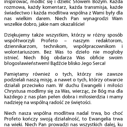
inspirować, modlić się i dzielić Słowem Bożym. Każda
rozmowa, każdy komentarz, każda transmisja, każde
świadectwo i każda modlitwa wspólna z Wami były dla
nas wielkim darem. Niech Pan wynagrodzi Wam
wszelkie dobro, jakie nam okazaliście!
Dziękujemy także wszystkim, którzy w różny sposób
współtworzyli Profeto – naszym redaktorom,
dziennikarzom, technikom, współpracownikom i
wolontariuszom. Bez Was to dzieło nie mogłoby
istnieć. Niech Bóg obdarza Was obficie swoim
błogosławieństwem! Bądźcie blisko Jego Serca!
Pamiętamy również o tych, którzy nie zawsze
podzielali naszą misję, a nawet o tych, którzy otwarcie
działali przeciwko nam. W duchu Ewangelii i miłości
Chrystusa modlimy się za Was, wierząc, że Bóg ma dla
każdego z nas plan pełen dobra i miłosierdzia i mamy
nadzieję na wspólną radość ze świętości.
Niech nasza wspólna modlitwa nadal trwa, bo choć
Profeto kończy swoją działalność, to Ewangelia trwa
na wieki. Niech Pan prowadzi nas wszystkich dalej, ku