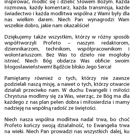
inspirować, modlić się i dzielić Słowem Bożym. Każda
rozmowa, każdy komentarz, każda transmisja, każde
świadectwo i każda modlitwa wspólna z Wami były dla
nas wielkim darem. Niech Pan wynagrodzi Wam
wszelkie dobro, jakie nam okazaliście!
Dziękujemy także wszystkim, którzy w różny sposób
współtworzyli Profeto – naszym redaktorom,
dziennikarzom, technikom, współpracownikom i
wolontariuszom. Bez Was to dzieło nie mogłoby
istnieć. Niech Bóg obdarza Was obficie swoim
błogosławieństwem! Bądźcie blisko Jego Serca!
Pamiętamy również o tych, którzy nie zawsze
podzielali naszą misję, a nawet o tych, którzy otwarcie
działali przeciwko nam. W duchu Ewangelii i miłości
Chrystusa modlimy się za Was, wierząc, że Bóg ma dla
każdego z nas plan pełen dobra i miłosierdzia i mamy
nadzieję na wspólną radość ze świętości.
Niech nasza wspólna modlitwa nadal trwa, bo choć
Profeto kończy swoją działalność, to Ewangelia trwa
na wieki. Niech Pan prowadzi nas wszystkich dalej, ku