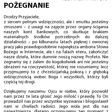
POŻEGNANIE
Drodzy Przyjaciele,
z sercem pełnym wdzięczności, ale i smutku jesteśmy
zmuszeni – z uwagi na zajęcie przez organy ścigania
naszych kont bankowych, co skutkuje brakiem
materialnych środków potrzebnych do dalszej
działalności – po kilkunastu latach pięknej i owocnej
pracy jako prawdopodobnie największa ambona Słowa
Bożego w Internecie, ale i na falach eteru, zakończyć
nasze dzieła, które dumnie noszą nazwę Profeto. Nie
żegnamy się z żalem do kogokolwiek ani nie jesteśmy
obrażeni na rzeczywistość, której nie rozumiemy, lecz
przyjmujemy to z chrześcijańską pokorą i z głęboką
wdzięcznością wobec Boga i wszystkich, którzy byli
częścią tej drogi.
Dziękujemy naszemu Ojcu w niebie, który pozwolił
nam przez te lata głosić Jego miłość i prawdę. To On
prowadził nas przez wszystkie wyzwania i błogosławił
nam w chwilach radości. Jego wola jest dla nas
najważniejsza, dlatego przyjmujemy ten moment z