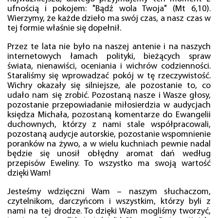
ufnością i pokojem: "Bądź wola Twoja" (Mt 6,10).
Wierzymy, że każde dzieło ma swój czas, a nasz czas w
tej formie właśnie się dopełnił.
Przez te lata nie było na naszej antenie i na naszych
internetowych łamach polityki, bieżących spraw
świata, nienawiści, oceniania i wichrów codzienności.
Staraliśmy się wprowadzać pokój w tę rzeczywistość.
Wichry okazały się silniejsze, ale pozostanie to, co
udało nam się zrobić. Pozostaną nasze i Wasze głosy,
pozostanie przepowiadanie miłosierdzia w audycjach
księdza Michała, pozostaną komentarze do Ewangelii
duchownych, którzy z nami stale współpracowali,
pozostaną audycje autorskie, pozostanie wspomnienie
poranków na żywo, a w wielu kuchniach pewnie nadal
będzie się unosił obłędny aromat dań według
przepisów Eweliny. To wszystko ma swoją wartość
dzięki Wam!
Jesteśmy wdzięczni Wam – naszym słuchaczom,
czytelnikom, darczyńcom i wszystkim, którzy byli z
nami na tej drodze. To dzięki Wam mogliśmy tworzyć,