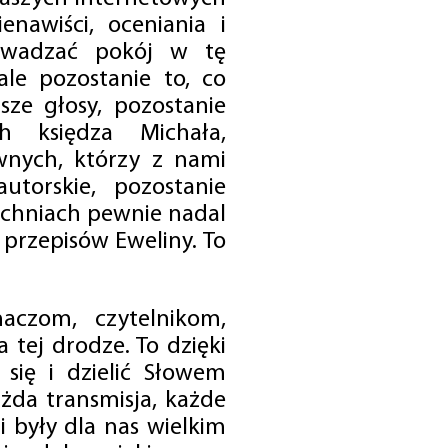
enawiści, oceniania i
rowadzać pokój w tę
 ale pozostanie to, co
sze głosy, pozostanie
h księdza Michała,
nych, którzy z nami
utorskie, pozostanie
chniach pewnie nadal
przepisów Eweliny. To
czom, czytelnikom,
 tej drodze. To dzięki
się i dzielić Słowem
da transmisja, każde
 były dla nas wielkim