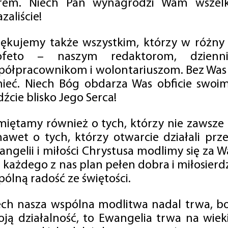
rem. Niech Pan wynagrodzi Wam wszelk
zaliście!
iękujemy także wszystkim, którzy w różny
ofeto – naszym redaktorom, dzienni
półpracownikom i wolontariuszom. Bez Was 
tnieć. Niech Bóg obdarza Was obficie swo
źcie blisko Jego Serca!
miętamy również o tych, którzy nie zawsze p
nawet o tych, którzy otwarcie działali p
angelii i miłości Chrystusa modlimy się za W
a każdego z nas plan pełen dobra i miłosierd
ólną radość ze świętości.
ech nasza wspólna modlitwa nadal trwa, b
oją działalność, to Ewangelia trwa na wiek