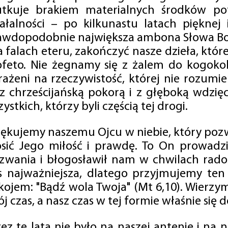
utkuje brakiem materialnych środków po
iałalności – po kilkunastu latach pięknej
awdopodobnie największa ambona Słowa Boż
na falach eteru, zakończyć nasze dzieła, kt
ofeto. Nie żegnamy się z żalem do kogokol
rażeni na rzeczywistość, której nie rozumi
 z chrześcijańską pokorą i z głęboką wdzię
ystkich, którzy byli częścią tej drogi.
iękujemy naszemu Ojcu w niebie, który pozw
osić Jego miłość i prawdę. To On prowadzi
zwania i błogosławił nam w chwilach radośc
s najważniejsza, dlatego przyjmujemy ten
kojem: "Bądź wola Twoja" (Mt 6,10). Wierzy
j czas, a nasz czas w tej formie właśnie się d
zez te lata nie było na naszej antenie i na