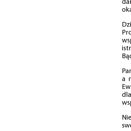
da
oka
Dz
Pr
ws
is
Bąd
Pa
a 
Ew
dl
wsp
Ni
sw