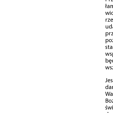
ła
wi
rz
ud
pr
po
st
ws
bę
ws
Je
da
Wa
Bo
św