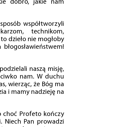
ie dobro, jakie nam
 sposób współtworzyli
karzom, technikom,
to dzieło nie mogłoby
im błogosławieństwem!
odzielali naszą misję,
rzeciwko nam. W duchu
as, wierząc, że Bóg ma
zia i mamy nadzieję na
o choć Profeto kończy
i. Niech Pan prowadzi