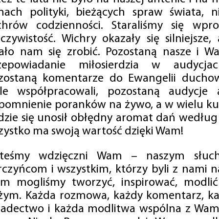
mach polityki, bieżących spraw świata, ni
chrów codzienności. Staraliśmy się wp
eczywistość. Wichry okazały się silniejsze,
ało nam się zrobić. Pozostaną nasze i Wa
zepowiadanie miłosierdzia w audycjac
zostaną komentarze do Ewangelii duchow
ale współpracowali, pozostaną audycje a
pomnienie poranków na żywo, a w wielu ku
dzie się unosił obłędny aromat dań według 
zystko ma swoją wartość dzięki Wam!
steśmy wdzięczni Wam – naszym słucha
rczyńcom i wszystkim, którzy byli z nami na
m mogliśmy tworzyć, inspirować, modlić 
żym. Każda rozmowa, każdy komentarz, każ
iadectwo i każda modlitwa wspólna z Wami