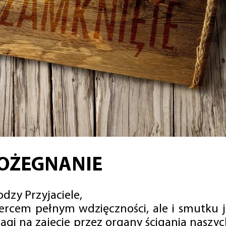
OŻEGNANIE
dzy Przyjaciele,
sercem pełnym wdzięczności, ale i smutku 
agi na zajęcie przez organy ścigania naszy