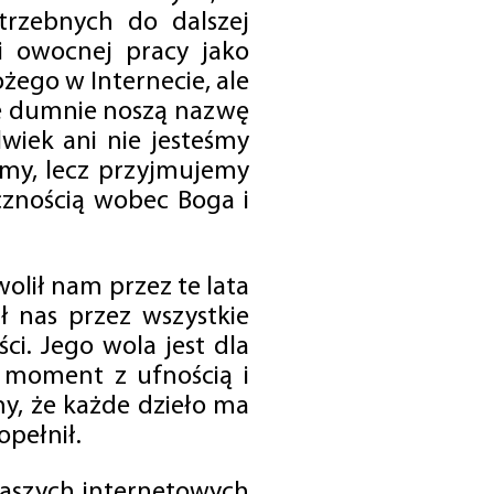
trzebnych do dalszej
 i owocnej pracy jako
ego w Internecie, ale
óre dumnie noszą nazwę
wiek ani nie jesteśmy
emy, lecz przyjmujemy
cznością wobec Boga i
olił nam przez te lata
ł nas przez wszystkie
i. Jego wola jest dla
 moment z ufnością i
my, że każde dzieło ma
opełnił.
 naszych internetowych