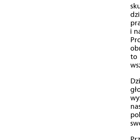
sk
dz
pr
i 
Pr
ob
to
wsz
Dz
gł
wy
na
po
swó
Pr