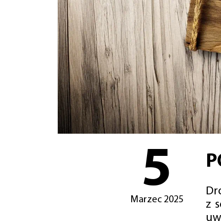
5
P
Dro
Marzec 2025
z 
uw