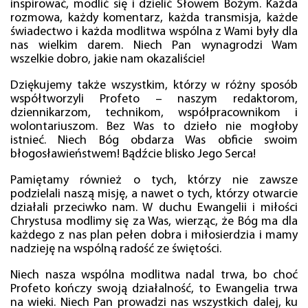
inspirować, modlić się i dzielić Słowem Bożym. Każda
rozmowa, każdy komentarz, każda transmisja, każde
świadectwo i każda modlitwa wspólna z Wami były dla
nas wielkim darem. Niech Pan wynagrodzi Wam
wszelkie dobro, jakie nam okazaliście!
Dziękujemy także wszystkim, którzy w różny sposób
współtworzyli Profeto – naszym redaktorom,
dziennikarzom, technikom, współpracownikom i
wolontariuszom. Bez Was to dzieło nie mogłoby
istnieć. Niech Bóg obdarza Was obficie swoim
błogosławieństwem! Bądźcie blisko Jego Serca!
Pamiętamy również o tych, którzy nie zawsze
podzielali naszą misję, a nawet o tych, którzy otwarcie
działali przeciwko nam. W duchu Ewangelii i miłości
Chrystusa modlimy się za Was, wierząc, że Bóg ma dla
każdego z nas plan pełen dobra i miłosierdzia i mamy
nadzieję na wspólną radość ze świętości.
Niech nasza wspólna modlitwa nadal trwa, bo choć
Profeto kończy swoją działalność, to Ewangelia trwa
na wieki. Niech Pan prowadzi nas wszystkich dalej, ku