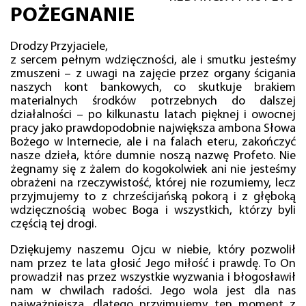
POŻEGNANIE
Drodzy Przyjaciele,
z sercem pełnym wdzięczności, ale i smutku jesteśmy
zmuszeni – z uwagi na zajęcie przez organy ścigania
naszych kont bankowych, co skutkuje brakiem
materialnych środków potrzebnych do dalszej
działalności – po kilkunastu latach pięknej i owocnej
pracy jako prawdopodobnie największa ambona Słowa
Bożego w Internecie, ale i na falach eteru, zakończyć
nasze dzieła, które dumnie noszą nazwę Profeto. Nie
żegnamy się z żalem do kogokolwiek ani nie jesteśmy
obrażeni na rzeczywistość, której nie rozumiemy, lecz
przyjmujemy to z chrześcijańską pokorą i z głęboką
wdzięcznością wobec Boga i wszystkich, którzy byli
częścią tej drogi.
Dziękujemy naszemu Ojcu w niebie, który pozwolił
nam przez te lata głosić Jego miłość i prawdę. To On
prowadził nas przez wszystkie wyzwania i błogosławił
nam w chwilach radości. Jego wola jest dla nas
najważniejsza, dlatego przyjmujemy ten moment z