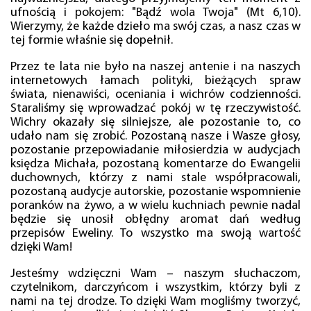
ufnością i pokojem: "Bądź wola Twoja" (Mt 6,10).
Wierzymy, że każde dzieło ma swój czas, a nasz czas w
tej formie właśnie się dopełnił.
Przez te lata nie było na naszej antenie i na naszych
internetowych łamach polityki, bieżących spraw
świata, nienawiści, oceniania i wichrów codzienności.
Staraliśmy się wprowadzać pokój w tę rzeczywistość.
Wichry okazały się silniejsze, ale pozostanie to, co
udało nam się zrobić. Pozostaną nasze i Wasze głosy,
pozostanie przepowiadanie miłosierdzia w audycjach
księdza Michała, pozostaną komentarze do Ewangelii
duchownych, którzy z nami stale współpracowali,
pozostaną audycje autorskie, pozostanie wspomnienie
poranków na żywo, a w wielu kuchniach pewnie nadal
będzie się unosił obłędny aromat dań według
przepisów Eweliny. To wszystko ma swoją wartość
dzięki Wam!
Jesteśmy wdzięczni Wam – naszym słuchaczom,
czytelnikom, darczyńcom i wszystkim, którzy byli z
nami na tej drodze. To dzięki Wam mogliśmy tworzyć,