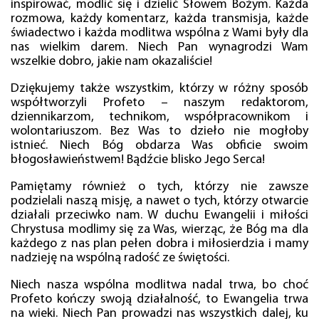
inspirować, modlić się i dzielić Słowem Bożym. Każda
rozmowa, każdy komentarz, każda transmisja, każde
świadectwo i każda modlitwa wspólna z Wami były dla
nas wielkim darem. Niech Pan wynagrodzi Wam
wszelkie dobro, jakie nam okazaliście!
Dziękujemy także wszystkim, którzy w różny sposób
współtworzyli Profeto – naszym redaktorom,
dziennikarzom, technikom, współpracownikom i
wolontariuszom. Bez Was to dzieło nie mogłoby
istnieć. Niech Bóg obdarza Was obficie swoim
błogosławieństwem! Bądźcie blisko Jego Serca!
Pamiętamy również o tych, którzy nie zawsze
podzielali naszą misję, a nawet o tych, którzy otwarcie
działali przeciwko nam. W duchu Ewangelii i miłości
Chrystusa modlimy się za Was, wierząc, że Bóg ma dla
każdego z nas plan pełen dobra i miłosierdzia i mamy
nadzieję na wspólną radość ze świętości.
Niech nasza wspólna modlitwa nadal trwa, bo choć
Profeto kończy swoją działalność, to Ewangelia trwa
na wieki. Niech Pan prowadzi nas wszystkich dalej, ku