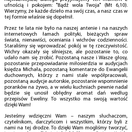
ufnością i pokojem: "Bądź wola Twoja" (Mt 6,10).
Wierzymy, że każde dzieło ma swój czas, a nasz czas w
tej formie właśnie się dopełnił.
Przez te lata nie było na naszej antenie i na naszych
internetowych łamach polityki, bieżących spraw
świata, nienawiści, oceniania i wichrów codzienności.
Staraliśmy się wprowadzać pokój w tę rzeczywistość.
Wichry okazały się silniejsze, ale pozostanie to, co
udało nam się zrobić. Pozostaną nasze i Wasze głosy,
pozostanie przepowiadanie miłosierdzia w audycjach
księdza Michała, pozostaną komentarze do Ewangelii
duchownych, którzy z nami stale współpracowali,
pozostaną audycje autorskie, pozostanie wspomnienie
poranków na żywo, a w wielu kuchniach pewnie nadal
będzie się unosił obłędny aromat dań według
przepisów Eweliny. To wszystko ma swoją wartość
dzięki Wam!
Jesteśmy wdzięczni Wam – naszym słuchaczom,
czytelnikom, darczyńcom i wszystkim, którzy byli z
nami na tej drodze. To dzięki Wam mogliśmy tworzyć,