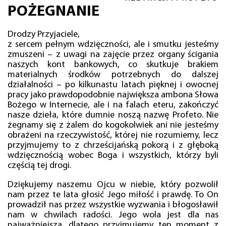
POŻEGNANIE
Drodzy Przyjaciele,
z sercem pełnym wdzięczności, ale i smutku jesteśmy
zmuszeni – z uwagi na zajęcie przez organy ścigania
naszych kont bankowych, co skutkuje brakiem
materialnych środków potrzebnych do dalszej
działalności – po kilkunastu latach pięknej i owocnej
pracy jako prawdopodobnie największa ambona Słowa
Bożego w Internecie, ale i na falach eteru, zakończyć
nasze dzieła, które dumnie noszą nazwę Profeto. Nie
żegnamy się z żalem do kogokolwiek ani nie jesteśmy
obrażeni na rzeczywistość, której nie rozumiemy, lecz
przyjmujemy to z chrześcijańską pokorą i z głęboką
wdzięcznością wobec Boga i wszystkich, którzy byli
częścią tej drogi.
Dziękujemy naszemu Ojcu w niebie, który pozwolił
nam przez te lata głosić Jego miłość i prawdę. To On
prowadził nas przez wszystkie wyzwania i błogosławił
nam w chwilach radości. Jego wola jest dla nas
najważniejsza, dlatego przyjmujemy ten moment z