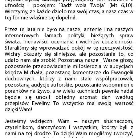
ufnością i pokojem: "Bądź wola Twoja" (Mt 6,10).
Wierzymy, że każde dzieło ma swój czas, a nasz czas w
tej formie właśnie się dopełnił.
Przez te lata nie było na naszej antenie i na naszych
internetowych łamach polityki, bieżących spraw
świata, nienawiści, oceniania i wichrów codzienności.
Staraliśmy się wprowadzać pokój w tę rzeczywistość.
Wichry okazały się silniejsze, ale pozostanie to, co
udało nam się zrobić. Pozostaną nasze i Wasze głosy,
pozostanie przepowiadanie miłosierdzia w audycjach
księdza Michała, pozostaną komentarze do Ewangelii
duchownych, którzy z nami stale współpracowali,
pozostaną audycje autorskie, pozostanie wspomnienie
poranków na żywo, a w wielu kuchniach pewnie nadal
będzie się unosił obłędny aromat dań według
przepisów Eweliny. To wszystko ma swoją wartość
dzięki Wam!
Jesteśmy wdzięczni Wam – naszym słuchaczom,
czytelnikom, darczyńcom i wszystkim, którzy byli z
nami na tej drodze. To dzięki Wam mogliśmy tworzyć,