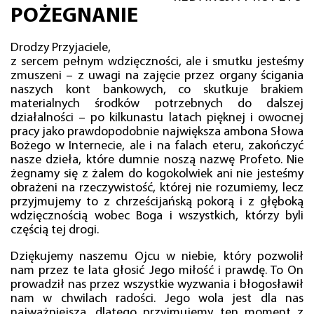
POŻEGNANIE
Drodzy Przyjaciele,
z sercem pełnym wdzięczności, ale i smutku jesteśmy
zmuszeni – z uwagi na zajęcie przez organy ścigania
naszych kont bankowych, co skutkuje brakiem
materialnych środków potrzebnych do dalszej
działalności – po kilkunastu latach pięknej i owocnej
pracy jako prawdopodobnie największa ambona Słowa
Bożego w Internecie, ale i na falach eteru, zakończyć
nasze dzieła, które dumnie noszą nazwę Profeto. Nie
żegnamy się z żalem do kogokolwiek ani nie jesteśmy
obrażeni na rzeczywistość, której nie rozumiemy, lecz
przyjmujemy to z chrześcijańską pokorą i z głęboką
wdzięcznością wobec Boga i wszystkich, którzy byli
częścią tej drogi.
Dziękujemy naszemu Ojcu w niebie, który pozwolił
nam przez te lata głosić Jego miłość i prawdę. To On
prowadził nas przez wszystkie wyzwania i błogosławił
nam w chwilach radości. Jego wola jest dla nas
najważniejsza, dlatego przyjmujemy ten moment z