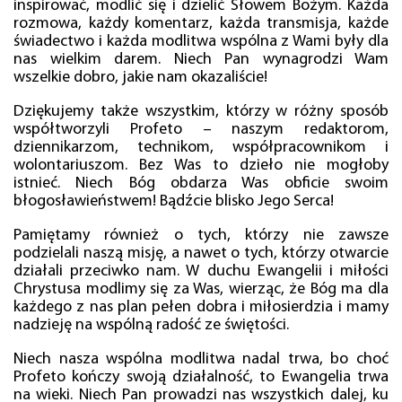
inspirować, modlić się i dzielić Słowem Bożym. Każda
rozmowa, każdy komentarz, każda transmisja, każde
świadectwo i każda modlitwa wspólna z Wami były dla
nas wielkim darem. Niech Pan wynagrodzi Wam
wszelkie dobro, jakie nam okazaliście!
Dziękujemy także wszystkim, którzy w różny sposób
współtworzyli Profeto – naszym redaktorom,
dziennikarzom, technikom, współpracownikom i
wolontariuszom. Bez Was to dzieło nie mogłoby
istnieć. Niech Bóg obdarza Was obficie swoim
błogosławieństwem! Bądźcie blisko Jego Serca!
Pamiętamy również o tych, którzy nie zawsze
podzielali naszą misję, a nawet o tych, którzy otwarcie
działali przeciwko nam. W duchu Ewangelii i miłości
Chrystusa modlimy się za Was, wierząc, że Bóg ma dla
każdego z nas plan pełen dobra i miłosierdzia i mamy
nadzieję na wspólną radość ze świętości.
Niech nasza wspólna modlitwa nadal trwa, bo choć
Profeto kończy swoją działalność, to Ewangelia trwa
na wieki. Niech Pan prowadzi nas wszystkich dalej, ku