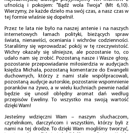
ufnością i pokojem: "Bądź wola Twoja" (Mt 6,10).
Wierzymy, że każde dzieło ma swój czas, a nasz czas w
tej formie właśnie się dopełnił.
Przez te lata nie było na naszej antenie i na naszych
internetowych łamach polityki, bieżących spraw
świata, nienawiści, oceniania i wichrów codzienności.
Staraliśmy się wprowadzać pokój w tę rzeczywistość.
Wichry okazały się silniejsze, ale pozostanie to, co
udało nam się zrobić. Pozostaną nasze i Wasze głosy,
pozostanie przepowiadanie miłosierdzia w audycjach
księdza Michała, pozostaną komentarze do Ewangelii
duchownych, którzy z nami stale współpracowali,
pozostaną audycje autorskie, pozostanie wspomnienie
poranków na żywo, a w wielu kuchniach pewnie nadal
będzie się unosił obłędny aromat dań według
przepisów Eweliny. To wszystko ma swoją wartość
dzięki Wam!
Jesteśmy wdzięczni Wam – naszym słuchaczom,
czytelnikom, darczyńcom i wszystkim, którzy byli z
nami na tej drodze. To dzięki Wam mogliśmy tworzyć,