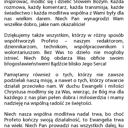
inspirować, modlić się i dzielić Słowem Bożym. Każda
rozmowa, każdy komentarz, każda transmisja, każde
świadectwo i każda modlitwa wspólna z Wami były dla
nas wielkim darem. Niech Pan wynagrodzi Wam
wszelkie dobro, jakie nam okazaliście!
Dziękujemy także wszystkim, którzy w różny sposób
współtworzyli Profeto – naszym redaktorom,
dziennikarzom, technikom, współpracownikom i
wolontariuszom. Bez Was to dzieło nie mogłoby
istnieć. Niech Bóg obdarza Was obficie swoim
błogosławieństwem! Bądźcie blisko Jego Serca!
Pamiętamy również o tych, którzy nie zawsze
podzielali naszą misję, a nawet o tych, którzy otwarcie
działali przeciwko nam. W duchu Ewangelii i miłości
Chrystusa modlimy się za Was, wierząc, że Bóg ma dla
każdego z nas plan pełen dobra i miłosierdzia i mamy
nadzieję na wspólną radość ze świętości.
Niech nasza wspólna modlitwa nadal trwa, bo choć
Profeto kończy swoją działalność, to Ewangelia trwa
na wieki. Niech Pan prowadzi nas wszystkich dalej, ku