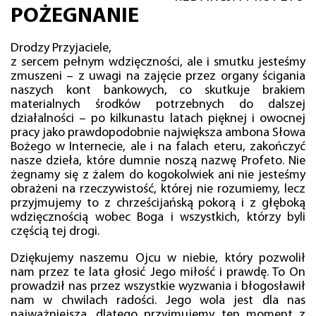
POŻEGNANIE
Drodzy Przyjaciele,
z sercem pełnym wdzięczności, ale i smutku jesteśmy
zmuszeni – z uwagi na zajęcie przez organy ścigania
naszych kont bankowych, co skutkuje brakiem
materialnych środków potrzebnych do dalszej
działalności – po kilkunastu latach pięknej i owocnej
pracy jako prawdopodobnie największa ambona Słowa
Bożego w Internecie, ale i na falach eteru, zakończyć
nasze dzieła, które dumnie noszą nazwę Profeto. Nie
żegnamy się z żalem do kogokolwiek ani nie jesteśmy
obrażeni na rzeczywistość, której nie rozumiemy, lecz
przyjmujemy to z chrześcijańską pokorą i z głęboką
wdzięcznością wobec Boga i wszystkich, którzy byli
częścią tej drogi.
Dziękujemy naszemu Ojcu w niebie, który pozwolił
nam przez te lata głosić Jego miłość i prawdę. To On
prowadził nas przez wszystkie wyzwania i błogosławił
nam w chwilach radości. Jego wola jest dla nas
najważniejsza, dlatego przyjmujemy ten moment z