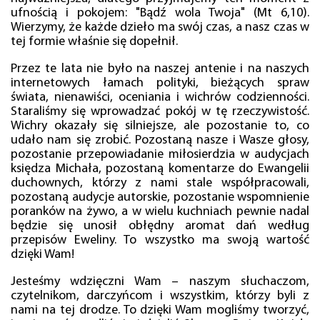
ufnością i pokojem: "Bądź wola Twoja" (Mt 6,10).
Wierzymy, że każde dzieło ma swój czas, a nasz czas w
tej formie właśnie się dopełnił.
Przez te lata nie było na naszej antenie i na naszych
internetowych łamach polityki, bieżących spraw
świata, nienawiści, oceniania i wichrów codzienności.
Staraliśmy się wprowadzać pokój w tę rzeczywistość.
Wichry okazały się silniejsze, ale pozostanie to, co
udało nam się zrobić. Pozostaną nasze i Wasze głosy,
pozostanie przepowiadanie miłosierdzia w audycjach
księdza Michała, pozostaną komentarze do Ewangelii
duchownych, którzy z nami stale współpracowali,
pozostaną audycje autorskie, pozostanie wspomnienie
poranków na żywo, a w wielu kuchniach pewnie nadal
będzie się unosił obłędny aromat dań według
przepisów Eweliny. To wszystko ma swoją wartość
dzięki Wam!
Jesteśmy wdzięczni Wam – naszym słuchaczom,
czytelnikom, darczyńcom i wszystkim, którzy byli z
nami na tej drodze. To dzięki Wam mogliśmy tworzyć,