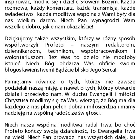
inspirować, modlić się i dzielić Słowem Bożym. Każda
rozmowa, każdy komentarz, każda transmisja, każde
świadectwo i każda modlitwa wspólna z Wami były dla
nas wielkim darem. Niech Pan wynagrodzi Wam
wszelkie dobro, jakie nam okazaliście!
Dziękujemy także wszystkim, którzy w różny sposób
współtworzyli Profeto – naszym redaktorom,
dziennikarzom, technikom, współpracownikom i
wolontariuszom. Bez Was to dzieło nie mogłoby
istnieć. Niech Bóg obdarza Was obficie swoim
błogosławieństwem! Bądźcie blisko Jego Serca!
Pamiętamy również o tych, którzy nie zawsze
podzielali naszą misję, a nawet o tych, którzy otwarcie
działali przeciwko nam. W duchu Ewangelii i miłości
Chrystusa modlimy się za Was, wierząc, że Bóg ma dla
każdego z nas plan pełen dobra i miłosierdzia i mamy
nadzieję na wspólną radość ze świętości.
Niech nasza wspólna modlitwa nadal trwa, bo choć
Profeto kończy swoją działalność, to Ewangelia trwa
na wieki. Niech Pan prowadzi nas wszystkich dalej, ku