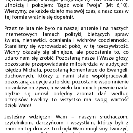
ufnością i pokojem: "Bądź wola Twoja" (Mt 6,10).
Wierzymy, że każde dzieło ma swój czas, a nasz czas w
tej formie właśnie się dopełnił.
Przez te lata nie było na naszej antenie i na naszych
internetowych łamach polityki, bieżących spraw
świata, nienawiści, oceniania i wichrów codzienności.
Staraliśmy się wprowadzać pokój w tę rzeczywistość.
Wichry okazały się silniejsze, ale pozostanie to, co
udało nam się zrobić. Pozostaną nasze i Wasze głosy,
pozostanie przepowiadanie miłosierdzia w audycjach
księdza Michała, pozostaną komentarze do Ewangelii
duchownych, którzy z nami stale współpracowali,
pozostaną audycje autorskie, pozostanie wspomnienie
poranków na żywo, a w wielu kuchniach pewnie nadal
będzie się unosił obłędny aromat dań według
przepisów Eweliny. To wszystko ma swoją wartość
dzięki Wam!
Jesteśmy wdzięczni Wam – naszym słuchaczom,
czytelnikom, darczyńcom i wszystkim, którzy byli z
nami na tej drodze. To dzięki Wam mogliśmy tworzyć,