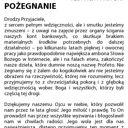
POŻEGNANIE
Drodzy Przyjaciele,
z sercem pełnym wdzięczności, ale i smutku jesteśmy
zmuszeni – z uwagi na zajęcie przez organy ścigania
naszych kont bankowych, co skutkuje brakiem
materialnych środków potrzebnych do dalszej
działalności – po kilkunastu latach pięknej i owocnej
pracy jako prawdopodobnie największa ambona Słowa
Bożego w Internecie, ale i na falach eteru, zakończyć
nasze dzieła, które dumnie noszą nazwę Profeto. Nie
żegnamy się z żalem do kogokolwiek ani nie jesteśmy
obrażeni na rzeczywistość, której nie rozumiemy, lecz
przyjmujemy to z chrześcijańską pokorą i z głęboką
wdzięcznością wobec Boga i wszystkich, którzy byli
częścią tej drogi.
Dziękujemy naszemu Ojcu w niebie, który pozwolił
nam przez te lata głosić Jego miłość i prawdę. To On
prowadził nas przez wszystkie wyzwania i błogosławił
nam w chwilach radości. Jego wola jest dla nas
najważniejsza, dlatego przyjmujemy ten moment z