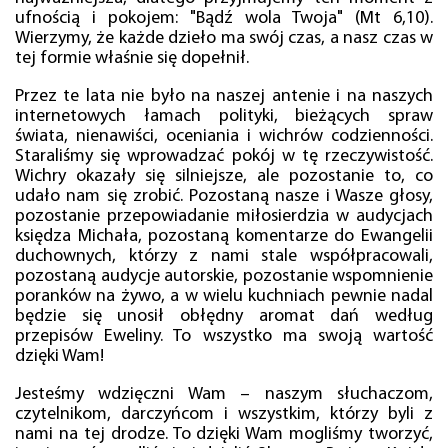
ufnością i pokojem: "Bądź wola Twoja" (Mt 6,10).
Wierzymy, że każde dzieło ma swój czas, a nasz czas w
tej formie właśnie się dopełnił.
Przez te lata nie było na naszej antenie i na naszych
internetowych łamach polityki, bieżących spraw
świata, nienawiści, oceniania i wichrów codzienności.
Staraliśmy się wprowadzać pokój w tę rzeczywistość.
Wichry okazały się silniejsze, ale pozostanie to, co
udało nam się zrobić. Pozostaną nasze i Wasze głosy,
pozostanie przepowiadanie miłosierdzia w audycjach
księdza Michała, pozostaną komentarze do Ewangelii
duchownych, którzy z nami stale współpracowali,
pozostaną audycje autorskie, pozostanie wspomnienie
poranków na żywo, a w wielu kuchniach pewnie nadal
będzie się unosił obłędny aromat dań według
przepisów Eweliny. To wszystko ma swoją wartość
dzięki Wam!
Jesteśmy wdzięczni Wam – naszym słuchaczom,
czytelnikom, darczyńcom i wszystkim, którzy byli z
nami na tej drodze. To dzięki Wam mogliśmy tworzyć,