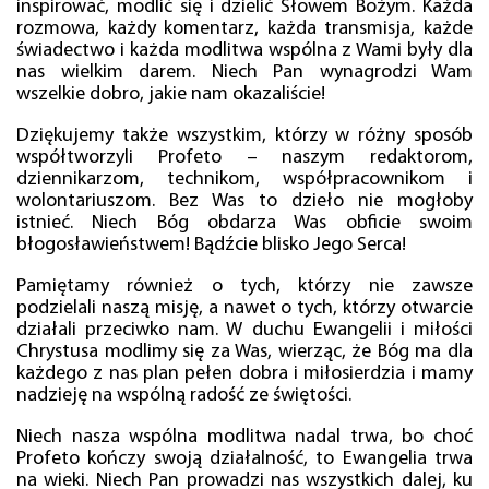
inspirować, modlić się i dzielić Słowem Bożym. Każda
rozmowa, każdy komentarz, każda transmisja, każde
świadectwo i każda modlitwa wspólna z Wami były dla
nas wielkim darem. Niech Pan wynagrodzi Wam
wszelkie dobro, jakie nam okazaliście!
Dziękujemy także wszystkim, którzy w różny sposób
współtworzyli Profeto – naszym redaktorom,
dziennikarzom, technikom, współpracownikom i
wolontariuszom. Bez Was to dzieło nie mogłoby
istnieć. Niech Bóg obdarza Was obficie swoim
błogosławieństwem! Bądźcie blisko Jego Serca!
Pamiętamy również o tych, którzy nie zawsze
podzielali naszą misję, a nawet o tych, którzy otwarcie
działali przeciwko nam. W duchu Ewangelii i miłości
Chrystusa modlimy się za Was, wierząc, że Bóg ma dla
każdego z nas plan pełen dobra i miłosierdzia i mamy
nadzieję na wspólną radość ze świętości.
Niech nasza wspólna modlitwa nadal trwa, bo choć
Profeto kończy swoją działalność, to Ewangelia trwa
na wieki. Niech Pan prowadzi nas wszystkich dalej, ku