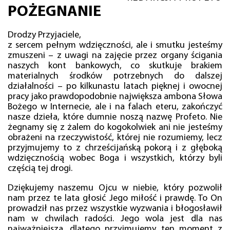
POŻEGNANIE
Drodzy Przyjaciele,
z sercem pełnym wdzięczności, ale i smutku jesteśmy
zmuszeni – z uwagi na zajęcie przez organy ścigania
naszych kont bankowych, co skutkuje brakiem
materialnych środków potrzebnych do dalszej
działalności – po kilkunastu latach pięknej i owocnej
pracy jako prawdopodobnie największa ambona Słowa
Bożego w Internecie, ale i na falach eteru, zakończyć
nasze dzieła, które dumnie noszą nazwę Profeto. Nie
żegnamy się z żalem do kogokolwiek ani nie jesteśmy
obrażeni na rzeczywistość, której nie rozumiemy, lecz
przyjmujemy to z chrześcijańską pokorą i z głęboką
wdzięcznością wobec Boga i wszystkich, którzy byli
częścią tej drogi.
Dziękujemy naszemu Ojcu w niebie, który pozwolił
nam przez te lata głosić Jego miłość i prawdę. To On
prowadził nas przez wszystkie wyzwania i błogosławił
nam w chwilach radości. Jego wola jest dla nas
najważniejsza, dlatego przyjmujemy ten moment z