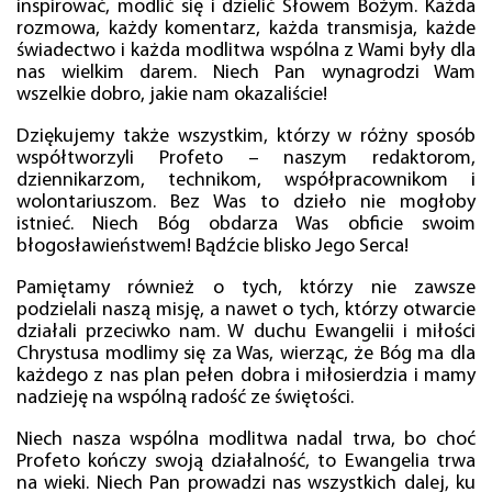
inspirować, modlić się i dzielić Słowem Bożym. Każda
rozmowa, każdy komentarz, każda transmisja, każde
świadectwo i każda modlitwa wspólna z Wami były dla
nas wielkim darem. Niech Pan wynagrodzi Wam
wszelkie dobro, jakie nam okazaliście!
Dziękujemy także wszystkim, którzy w różny sposób
współtworzyli Profeto – naszym redaktorom,
dziennikarzom, technikom, współpracownikom i
wolontariuszom. Bez Was to dzieło nie mogłoby
istnieć. Niech Bóg obdarza Was obficie swoim
błogosławieństwem! Bądźcie blisko Jego Serca!
Pamiętamy również o tych, którzy nie zawsze
podzielali naszą misję, a nawet o tych, którzy otwarcie
działali przeciwko nam. W duchu Ewangelii i miłości
Chrystusa modlimy się za Was, wierząc, że Bóg ma dla
każdego z nas plan pełen dobra i miłosierdzia i mamy
nadzieję na wspólną radość ze świętości.
Niech nasza wspólna modlitwa nadal trwa, bo choć
Profeto kończy swoją działalność, to Ewangelia trwa
na wieki. Niech Pan prowadzi nas wszystkich dalej, ku