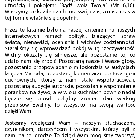
ufnością i pokojem: "Bądź wola Twoja" (Mt 6,10).
Wierzymy, że każde dzieło ma swój czas, a nasz czas w
tej formie właśnie się dopełnił.
Przez te lata nie było na naszej antenie i na naszych
internetowych łamach polityki, bieżących spraw
świata, nienawiści, oceniania i wichrów codzienności.
Staraliśmy się wprowadzać pokój w tę rzeczywistość.
Wichry okazały się silniejsze, ale pozostanie to, co
udało nam się zrobić. Pozostaną nasze i Wasze głosy,
pozostanie przepowiadanie miłosierdzia w audycjach
księdza Michała, pozostaną komentarze do Ewangelii
duchownych, którzy z nami stale współpracowali,
pozostaną audycje autorskie, pozostanie wspomnienie
poranków na żywo, a w wielu kuchniach pewnie nadal
będzie się unosił obłędny aromat dań według
przepisów Eweliny. To wszystko ma swoją wartość
dzięki Wam!
Jesteśmy wdzięczni Wam – naszym słuchaczom,
czytelnikom, darczyńcom i wszystkim, którzy byli z
nami na tej drodze. To dzięki Wam mogliśmy tworzyć,