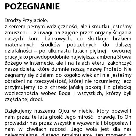
POŻEGNANIE
Drodzy Przyjaciele,
z sercem pełnym wdzięczności, ale i smutku jesteśmy
zmuszeni – z uwagi na zajęcie przez organy ścigania
naszych kont bankowych, co skutkuje brakiem
materialnych środków potrzebnych do dalszej
działalności – po kilkunastu latach pięknej i owocnej
pracy jako prawdopodobnie największa ambona Słowa
Bożego w Internecie, ale i na falach eteru, zakończyć
nasze dzieła, które dumnie noszą nazwę Profeto. Nie
żegnamy się z żalem do kogokolwiek ani nie jesteśmy
obrażeni na rzeczywistość, której nie rozumiemy, lecz
przyjmujemy to z chrześcijańską pokorą i z głęboką
wdzięcznością wobec Boga i wszystkich, którzy byli
częścią tej drogi.
Dziękujemy naszemu Ojcu w niebie, który pozwolił
nam przez te lata głosić Jego miłość i prawdę. To On
prowadził nas przez wszystkie wyzwania i błogosławił
nam w chwilach radości. Jego wola jest dla nas
najważniejsza, dlatego przyjmujemy ten moment z