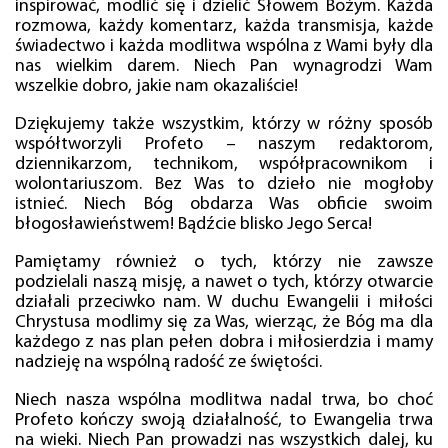
inspirować, modlić się i dzielić Słowem Bożym. Każda
rozmowa, każdy komentarz, każda transmisja, każde
świadectwo i każda modlitwa wspólna z Wami były dla
nas wielkim darem. Niech Pan wynagrodzi Wam
wszelkie dobro, jakie nam okazaliście!
Dziękujemy także wszystkim, którzy w różny sposób
współtworzyli Profeto – naszym redaktorom,
dziennikarzom, technikom, współpracownikom i
wolontariuszom. Bez Was to dzieło nie mogłoby
istnieć. Niech Bóg obdarza Was obficie swoim
błogosławieństwem! Bądźcie blisko Jego Serca!
Pamiętamy również o tych, którzy nie zawsze
podzielali naszą misję, a nawet o tych, którzy otwarcie
działali przeciwko nam. W duchu Ewangelii i miłości
Chrystusa modlimy się za Was, wierząc, że Bóg ma dla
każdego z nas plan pełen dobra i miłosierdzia i mamy
nadzieję na wspólną radość ze świętości.
Niech nasza wspólna modlitwa nadal trwa, bo choć
Profeto kończy swoją działalność, to Ewangelia trwa
na wieki. Niech Pan prowadzi nas wszystkich dalej, ku