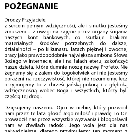
POŻEGNANIE
Drodzy Przyjaciele,
z sercem pełnym wdzięczności, ale i smutku jesteśmy
zmuszeni – z uwagi na zajęcie przez organy ścigania
naszych kont bankowych, co skutkuje brakiem
materialnych środków potrzebnych do dalszej
działalności – po kilkunastu latach pięknej i owocnej
pracy jako prawdopodobnie największa ambona Słowa
Bożego w Internecie, ale i na falach eteru, zakończyć
nasze dzieła, które dumnie noszą nazwę Profeto. Nie
żegnamy się z żalem do kogokolwiek ani nie jesteśmy
obrażeni na rzeczywistość, której nie rozumiemy, lecz
przyjmujemy to z chrześcijańską pokorą i z głęboką
wdzięcznością wobec Boga i wszystkich, którzy byli
częścią tej drogi.
Dziękujemy naszemu Ojcu w niebie, który pozwolił
nam przez te lata głosić Jego miłość i prawdę. To On
prowadził nas przez wszystkie wyzwania i błogosławił
nam w chwilach radości. Jego wola jest dla nas
najważniejsza, dlatego przyjmujemy ten moment z