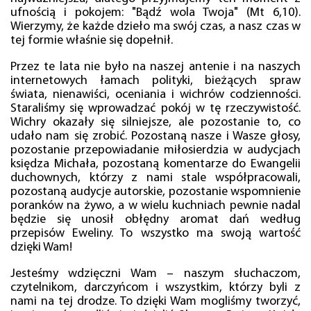
ufnością i pokojem: "Bądź wola Twoja" (Mt 6,10).
Wierzymy, że każde dzieło ma swój czas, a nasz czas w
tej formie właśnie się dopełnił.
Przez te lata nie było na naszej antenie i na naszych
internetowych łamach polityki, bieżących spraw
świata, nienawiści, oceniania i wichrów codzienności.
Staraliśmy się wprowadzać pokój w tę rzeczywistość.
Wichry okazały się silniejsze, ale pozostanie to, co
udało nam się zrobić. Pozostaną nasze i Wasze głosy,
pozostanie przepowiadanie miłosierdzia w audycjach
księdza Michała, pozostaną komentarze do Ewangelii
duchownych, którzy z nami stale współpracowali,
pozostaną audycje autorskie, pozostanie wspomnienie
poranków na żywo, a w wielu kuchniach pewnie nadal
będzie się unosił obłędny aromat dań według
przepisów Eweliny. To wszystko ma swoją wartość
dzięki Wam!
Jesteśmy wdzięczni Wam – naszym słuchaczom,
czytelnikom, darczyńcom i wszystkim, którzy byli z
nami na tej drodze. To dzięki Wam mogliśmy tworzyć,