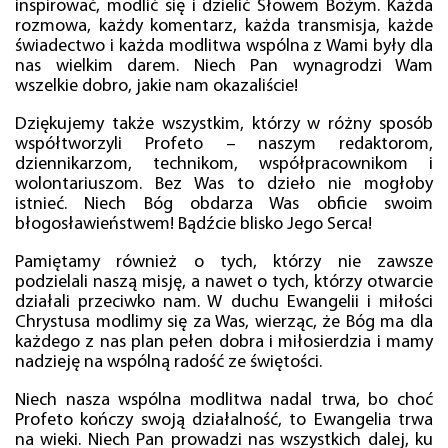
inspirować, modlić się i dzielić Słowem Bożym. Każda
rozmowa, każdy komentarz, każda transmisja, każde
świadectwo i każda modlitwa wspólna z Wami były dla
nas wielkim darem. Niech Pan wynagrodzi Wam
wszelkie dobro, jakie nam okazaliście!
Dziękujemy także wszystkim, którzy w różny sposób
współtworzyli Profeto – naszym redaktorom,
dziennikarzom, technikom, współpracownikom i
wolontariuszom. Bez Was to dzieło nie mogłoby
istnieć. Niech Bóg obdarza Was obficie swoim
błogosławieństwem! Bądźcie blisko Jego Serca!
Pamiętamy również o tych, którzy nie zawsze
podzielali naszą misję, a nawet o tych, którzy otwarcie
działali przeciwko nam. W duchu Ewangelii i miłości
Chrystusa modlimy się za Was, wierząc, że Bóg ma dla
każdego z nas plan pełen dobra i miłosierdzia i mamy
nadzieję na wspólną radość ze świętości.
Niech nasza wspólna modlitwa nadal trwa, bo choć
Profeto kończy swoją działalność, to Ewangelia trwa
na wieki. Niech Pan prowadzi nas wszystkich dalej, ku