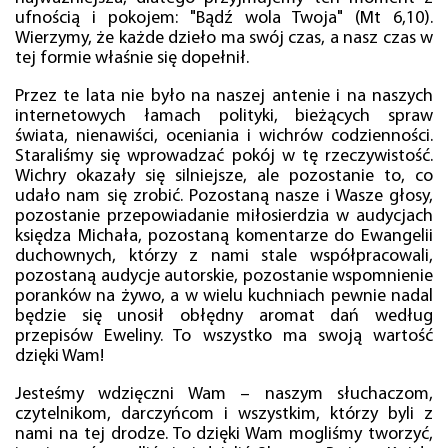
ufnością i pokojem: "Bądź wola Twoja" (Mt 6,10).
Wierzymy, że każde dzieło ma swój czas, a nasz czas w
tej formie właśnie się dopełnił.
Przez te lata nie było na naszej antenie i na naszych
internetowych łamach polityki, bieżących spraw
świata, nienawiści, oceniania i wichrów codzienności.
Staraliśmy się wprowadzać pokój w tę rzeczywistość.
Wichry okazały się silniejsze, ale pozostanie to, co
udało nam się zrobić. Pozostaną nasze i Wasze głosy,
pozostanie przepowiadanie miłosierdzia w audycjach
księdza Michała, pozostaną komentarze do Ewangelii
duchownych, którzy z nami stale współpracowali,
pozostaną audycje autorskie, pozostanie wspomnienie
poranków na żywo, a w wielu kuchniach pewnie nadal
będzie się unosił obłędny aromat dań według
przepisów Eweliny. To wszystko ma swoją wartość
dzięki Wam!
Jesteśmy wdzięczni Wam – naszym słuchaczom,
czytelnikom, darczyńcom i wszystkim, którzy byli z
nami na tej drodze. To dzięki Wam mogliśmy tworzyć,