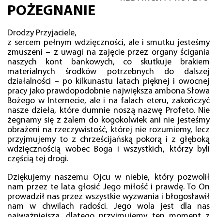
POŻEGNANIE
Drodzy Przyjaciele,
z sercem pełnym wdzięczności, ale i smutku jesteśmy
zmuszeni – z uwagi na zajęcie przez organy ścigania
naszych kont bankowych, co skutkuje brakiem
materialnych środków potrzebnych do dalszej
działalności – po kilkunastu latach pięknej i owocnej
pracy jako prawdopodobnie największa ambona Słowa
Bożego w Internecie, ale i na falach eteru, zakończyć
nasze dzieła, które dumnie noszą nazwę Profeto. Nie
żegnamy się z żalem do kogokolwiek ani nie jesteśmy
obrażeni na rzeczywistość, której nie rozumiemy, lecz
przyjmujemy to z chrześcijańską pokorą i z głęboką
wdzięcznością wobec Boga i wszystkich, którzy byli
częścią tej drogi.
Dziękujemy naszemu Ojcu w niebie, który pozwolił
nam przez te lata głosić Jego miłość i prawdę. To On
prowadził nas przez wszystkie wyzwania i błogosławił
nam w chwilach radości. Jego wola jest dla nas
najważniejsza, dlatego przyjmujemy ten moment z