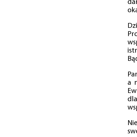
da
oka
Dz
Pr
ws
is
Bąd
Pa
a 
Ew
dl
wsp
Ni
sw