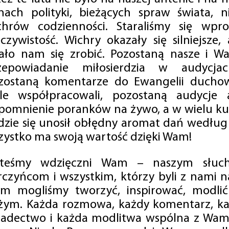
mach polityki, bieżących spraw świata, ni
chrów codzienności. Staraliśmy się wp
eczywistość. Wichry okazały się silniejsze,
ało nam się zrobić. Pozostaną nasze i Wa
zepowiadanie miłosierdzia w audycjac
zostaną komentarze do Ewangelii duchow
ale współpracowali, pozostaną audycje a
pomnienie poranków na żywo, a w wielu ku
dzie się unosił obłędny aromat dań według 
zystko ma swoją wartość dzięki Wam!
steśmy wdzięczni Wam – naszym słucha
rczyńcom i wszystkim, którzy byli z nami na
m mogliśmy tworzyć, inspirować, modlić 
żym. Każda rozmowa, każdy komentarz, każ
iadectwo i każda modlitwa wspólna z Wami