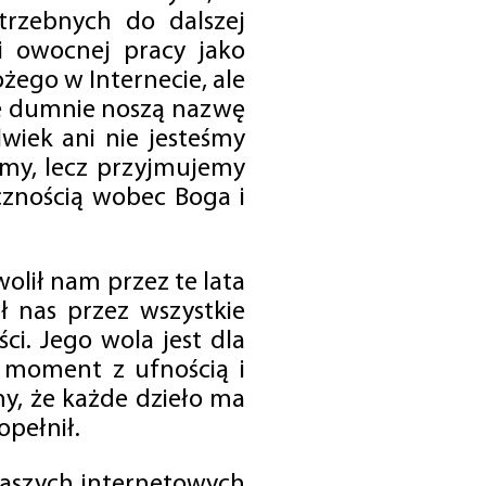
trzebnych do dalszej
 i owocnej pracy jako
ego w Internecie, ale
óre dumnie noszą nazwę
wiek ani nie jesteśmy
emy, lecz przyjmujemy
cznością wobec Boga i
olił nam przez te lata
ł nas przez wszystkie
i. Jego wola jest dla
 moment z ufnością i
my, że każde dzieło ma
opełnił.
 naszych internetowych