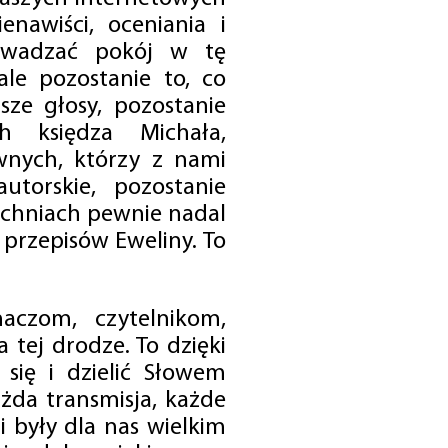
enawiści, oceniania i
rowadzać pokój w tę
 ale pozostanie to, co
sze głosy, pozostanie
h księdza Michała,
nych, którzy z nami
utorskie, pozostanie
chniach pewnie nadal
przepisów Eweliny. To
czom, czytelnikom,
 tej drodze. To dzięki
się i dzielić Słowem
da transmisja, każde
 były dla nas wielkim