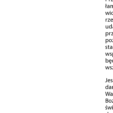
ła
wi
rz
ud
pr
po
st
ws
bę
ws
Je
da
Wa
Bo
św