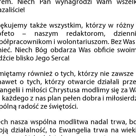
rem. Niech Pan wynagrodzi Wam wszelk
zaliście!
iękujemy także wszystkim, którzy w różny
ofeto – naszym redaktorom, dzienni
półpracownikom i wolontariuszom. Bez Was 
tnieć. Niech Bóg obdarza Was obficie swo
źcie blisko Jego Serca!
miętamy również o tych, którzy nie zawsze p
nawet o tych, którzy otwarcie działali p
angelii i miłości Chrystusa modlimy się za W
a każdego z nas plan pełen dobra i miłosierd
ólną radość ze świętości.
ech nasza wspólna modlitwa nadal trwa, b
oją działalność, to Ewangelia trwa na wiek