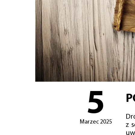
5
P
Dro
Marzec 2025
z 
uw