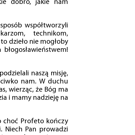
ie dobro, jakie nam
 sposób współtworzyli
karzom, technikom,
to dzieło nie mogłoby
im błogosławieństwem!
odzielali naszą misję,
rzeciwko nam. W duchu
as, wierząc, że Bóg ma
zia i mamy nadzieję na
o choć Profeto kończy
i. Niech Pan prowadzi