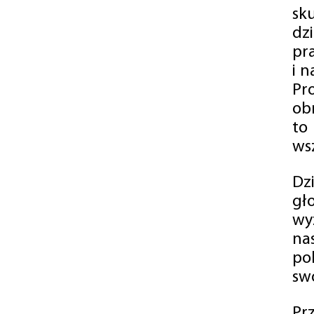
sk
dz
pr
i 
Pr
ob
to
wsz
Dz
gł
wy
na
po
swó
Pr