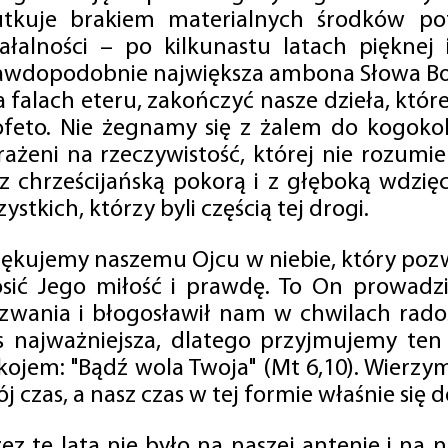
utkuje brakiem materialnych środków po
iałalności – po kilkunastu latach pięknej
awdopodobnie największa ambona Słowa Boż
na falach eteru, zakończyć nasze dzieła, kt
ofeto. Nie żegnamy się z żalem do kogokol
rażeni na rzeczywistość, której nie rozumi
 z chrześcijańską pokorą i z głęboką wdzię
ystkich, którzy byli częścią tej drogi.
iękujemy naszemu Ojcu w niebie, który pozw
osić Jego miłość i prawdę. To On prowadzi
zwania i błogosławił nam w chwilach radośc
s najważniejsza, dlatego przyjmujemy ten
kojem: "Bądź wola Twoja" (Mt 6,10). Wierzy
j czas, a nasz czas w tej formie właśnie się d
zez te lata nie było na naszej antenie i na