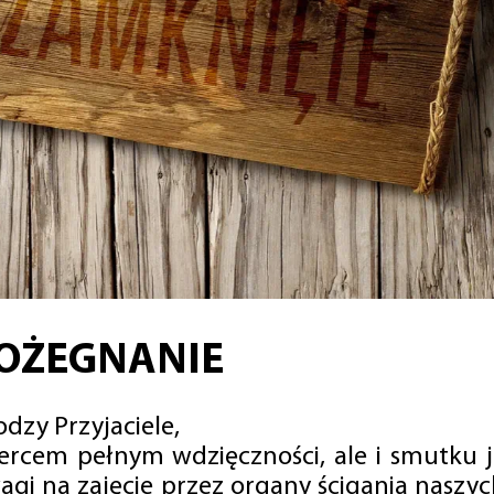
OŻEGNANIE
dzy Przyjaciele,
sercem pełnym wdzięczności, ale i smutku 
agi na zajęcie przez organy ścigania naszy