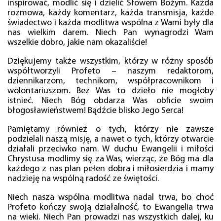
inspirować, modlić się i dzielić Słowem Bożym. Każda
rozmowa, każdy komentarz, każda transmisja, każde
świadectwo i każda modlitwa wspólna z Wami były dla
nas wielkim darem. Niech Pan wynagrodzi Wam
wszelkie dobro, jakie nam okazaliście!
Dziękujemy także wszystkim, którzy w różny sposób
współtworzyli Profeto – naszym redaktorom,
dziennikarzom, technikom, współpracownikom i
wolontariuszom. Bez Was to dzieło nie mogłoby
istnieć. Niech Bóg obdarza Was obficie swoim
błogosławieństwem! Bądźcie blisko Jego Serca!
Pamiętamy również o tych, którzy nie zawsze
podzielali naszą misję, a nawet o tych, którzy otwarcie
działali przeciwko nam. W duchu Ewangelii i miłości
Chrystusa modlimy się za Was, wierząc, że Bóg ma dla
każdego z nas plan pełen dobra i miłosierdzia i mamy
nadzieję na wspólną radość ze świętości.
Niech nasza wspólna modlitwa nadal trwa, bo choć
Profeto kończy swoją działalność, to Ewangelia trwa
na wieki. Niech Pan prowadzi nas wszystkich dalej, ku