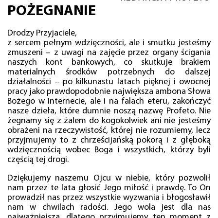
POŻEGNANIE
Drodzy Przyjaciele,
z sercem pełnym wdzięczności, ale i smutku jesteśmy
zmuszeni – z uwagi na zajęcie przez organy ścigania
naszych kont bankowych, co skutkuje brakiem
materialnych środków potrzebnych do dalszej
działalności – po kilkunastu latach pięknej i owocnej
pracy jako prawdopodobnie największa ambona Słowa
Bożego w Internecie, ale i na falach eteru, zakończyć
nasze dzieła, które dumnie noszą nazwę Profeto. Nie
żegnamy się z żalem do kogokolwiek ani nie jesteśmy
obrażeni na rzeczywistość, której nie rozumiemy, lecz
przyjmujemy to z chrześcijańską pokorą i z głęboką
wdzięcznością wobec Boga i wszystkich, którzy byli
częścią tej drogi.
Dziękujemy naszemu Ojcu w niebie, który pozwolił
nam przez te lata głosić Jego miłość i prawdę. To On
prowadził nas przez wszystkie wyzwania i błogosławił
nam w chwilach radości. Jego wola jest dla nas
najważniejsza, dlatego przyjmujemy ten moment z