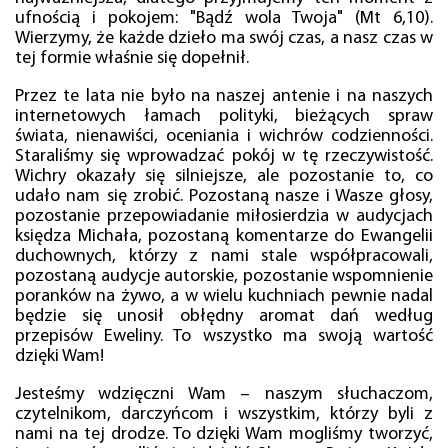
ufnością i pokojem: "Bądź wola Twoja" (Mt 6,10).
Wierzymy, że każde dzieło ma swój czas, a nasz czas w
tej formie właśnie się dopełnił.
Przez te lata nie było na naszej antenie i na naszych
internetowych łamach polityki, bieżących spraw
świata, nienawiści, oceniania i wichrów codzienności.
Staraliśmy się wprowadzać pokój w tę rzeczywistość.
Wichry okazały się silniejsze, ale pozostanie to, co
udało nam się zrobić. Pozostaną nasze i Wasze głosy,
pozostanie przepowiadanie miłosierdzia w audycjach
księdza Michała, pozostaną komentarze do Ewangelii
duchownych, którzy z nami stale współpracowali,
pozostaną audycje autorskie, pozostanie wspomnienie
poranków na żywo, a w wielu kuchniach pewnie nadal
będzie się unosił obłędny aromat dań według
przepisów Eweliny. To wszystko ma swoją wartość
dzięki Wam!
Jesteśmy wdzięczni Wam – naszym słuchaczom,
czytelnikom, darczyńcom i wszystkim, którzy byli z
nami na tej drodze. To dzięki Wam mogliśmy tworzyć,