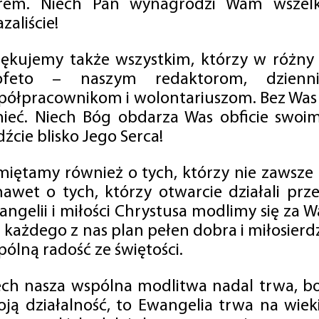
rem. Niech Pan wynagrodzi Wam wszelk
zaliście!
iękujemy także wszystkim, którzy w różny
ofeto – naszym redaktorom, dzienni
półpracownikom i wolontariuszom. Bez Was 
tnieć. Niech Bóg obdarza Was obficie swo
źcie blisko Jego Serca!
miętamy również o tych, którzy nie zawsze p
nawet o tych, którzy otwarcie działali p
angelii i miłości Chrystusa modlimy się za W
a każdego z nas plan pełen dobra i miłosierd
ólną radość ze świętości.
ech nasza wspólna modlitwa nadal trwa, b
oją działalność, to Ewangelia trwa na wiek