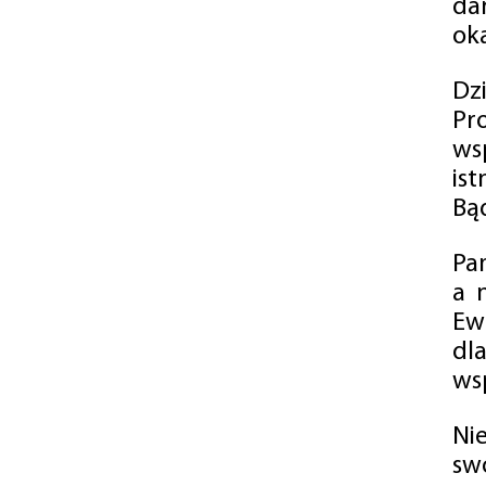
da
oka
Dz
Pr
ws
is
Bąd
Pa
a 
Ew
dl
wsp
Ni
sw