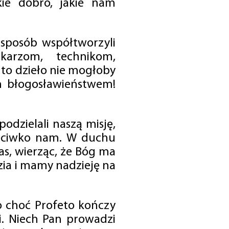
ie dobro, jakie nam
 sposób współtworzyli
karzom, technikom,
to dzieło nie mogłoby
im błogosławieństwem!
odzielali naszą misję,
rzeciwko nam. W duchu
as, wierząc, że Bóg ma
zia i mamy nadzieję na
o choć Profeto kończy
i. Niech Pan prowadzi