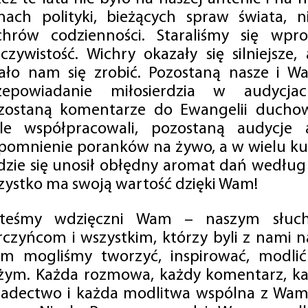
mach polityki, bieżących spraw świata, ni
chrów codzienności. Staraliśmy się wp
eczywistość. Wichry okazały się silniejsze,
ało nam się zrobić. Pozostaną nasze i Wa
zepowiadanie miłosierdzia w audycjac
zostaną komentarze do Ewangelii duchow
ale współpracowali, pozostaną audycje a
pomnienie poranków na żywo, a w wielu ku
dzie się unosił obłędny aromat dań według 
zystko ma swoją wartość dzięki Wam!
steśmy wdzięczni Wam – naszym słucha
rczyńcom i wszystkim, którzy byli z nami na
m mogliśmy tworzyć, inspirować, modlić 
żym. Każda rozmowa, każdy komentarz, każ
iadectwo i każda modlitwa wspólna z Wami