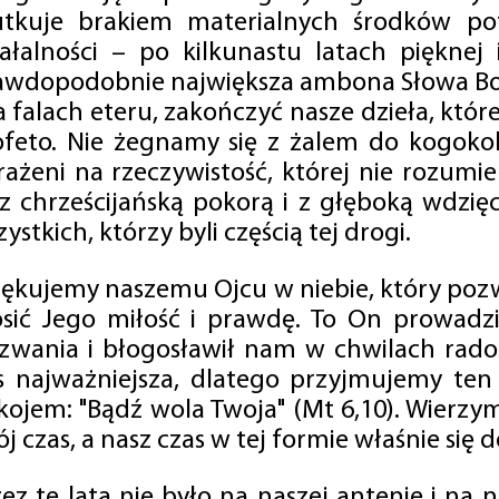
utkuje brakiem materialnych środków po
iałalności – po kilkunastu latach pięknej
awdopodobnie największa ambona Słowa Boż
na falach eteru, zakończyć nasze dzieła, kt
ofeto. Nie żegnamy się z żalem do kogokol
rażeni na rzeczywistość, której nie rozumi
 z chrześcijańską pokorą i z głęboką wdzię
ystkich, którzy byli częścią tej drogi.
iękujemy naszemu Ojcu w niebie, który pozw
osić Jego miłość i prawdę. To On prowadzi
zwania i błogosławił nam w chwilach radośc
s najważniejsza, dlatego przyjmujemy ten
kojem: "Bądź wola Twoja" (Mt 6,10). Wierzy
j czas, a nasz czas w tej formie właśnie się d
zez te lata nie było na naszej antenie i na