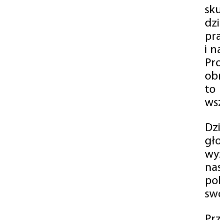
sk
dz
pr
i 
Pr
ob
to
wsz
Dz
gł
wy
na
po
swó
Pr