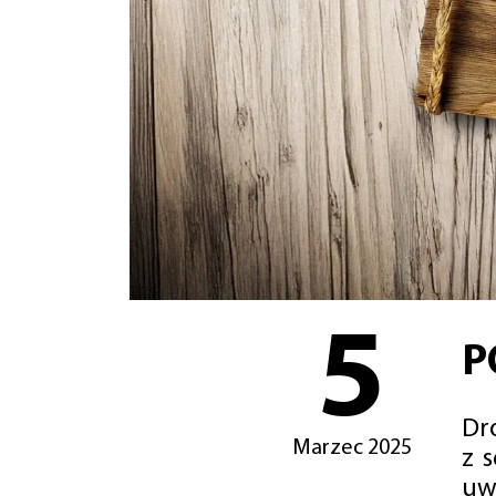
5
P
Dro
Marzec 2025
z 
uw