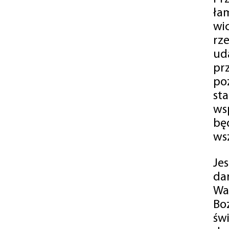
ła
wi
rz
ud
pr
po
st
ws
bę
ws
Je
da
Wa
Bo
św