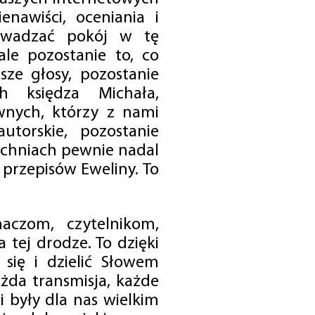
enawiści, oceniania i
rowadzać pokój w tę
 ale pozostanie to, co
sze głosy, pozostanie
h księdza Michała,
nych, którzy z nami
utorskie, pozostanie
chniach pewnie nadal
przepisów Eweliny. To
czom, czytelnikom,
 tej drodze. To dzięki
się i dzielić Słowem
da transmisja, każde
 były dla nas wielkim