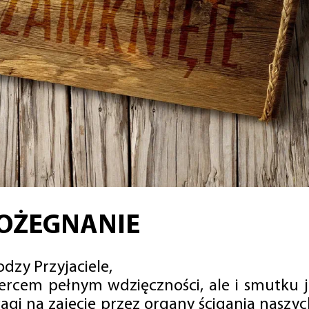
OŻEGNANIE
dzy Przyjaciele,
sercem pełnym wdzięczności, ale i smutku 
agi na zajęcie przez organy ścigania naszy