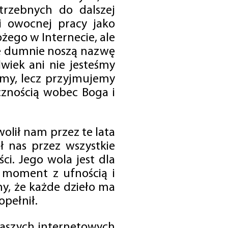
trzebnych do dalszej
 i owocnej pracy jako
ego w Internecie, ale
óre dumnie noszą nazwę
wiek ani nie jesteśmy
emy, lecz przyjmujemy
cznością wobec Boga i
olił nam przez te lata
ł nas przez wszystkie
i. Jego wola jest dla
 moment z ufnością i
my, że każde dzieło ma
opełnił.
 naszych internetowych