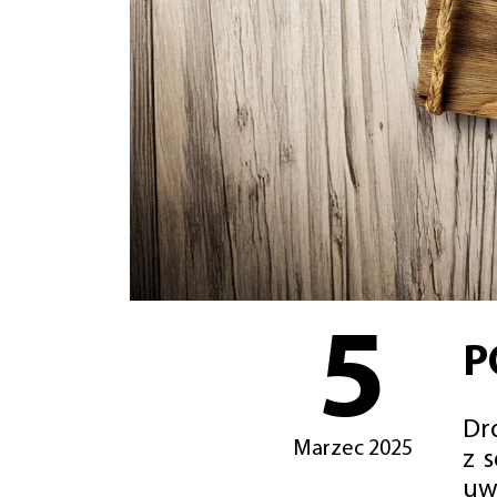
5
P
Dro
Marzec 2025
z 
uw