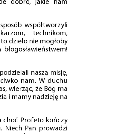
ie dobro, jakie nam
 sposób współtworzyli
karzom, technikom,
to dzieło nie mogłoby
im błogosławieństwem!
odzielali naszą misję,
rzeciwko nam. W duchu
as, wierząc, że Bóg ma
zia i mamy nadzieję na
o choć Profeto kończy
i. Niech Pan prowadzi