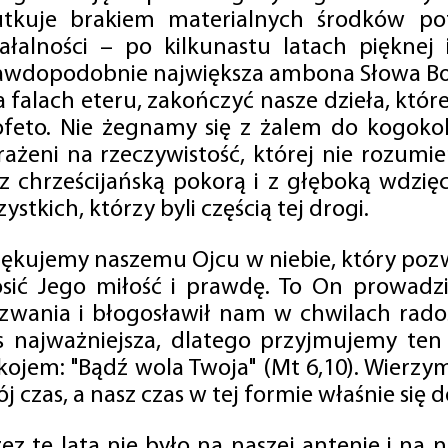
utkuje brakiem materialnych środków po
iałalności – po kilkunastu latach pięknej
awdopodobnie największa ambona Słowa Boż
na falach eteru, zakończyć nasze dzieła, kt
ofeto. Nie żegnamy się z żalem do kogokol
rażeni na rzeczywistość, której nie rozumi
 z chrześcijańską pokorą i z głęboką wdzię
ystkich, którzy byli częścią tej drogi.
iękujemy naszemu Ojcu w niebie, który pozw
osić Jego miłość i prawdę. To On prowadzi
zwania i błogosławił nam w chwilach radośc
s najważniejsza, dlatego przyjmujemy ten
kojem: "Bądź wola Twoja" (Mt 6,10). Wierzy
j czas, a nasz czas w tej formie właśnie się d
zez te lata nie było na naszej antenie i na