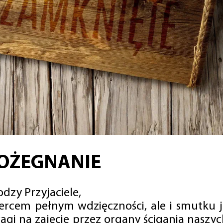
OŻEGNANIE
dzy Przyjaciele,
sercem pełnym wdzięczności, ale i smutku 
agi na zajęcie przez organy ścigania naszy