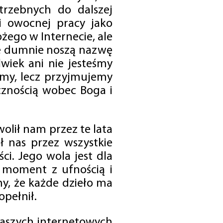
trzebnych do dalszej
 i owocnej pracy jako
ego w Internecie, ale
óre dumnie noszą nazwę
wiek ani nie jesteśmy
emy, lecz przyjmujemy
cznością wobec Boga i
olił nam przez te lata
ł nas przez wszystkie
i. Jego wola jest dla
 moment z ufnością i
my, że każde dzieło ma
opełnił.
 naszych internetowych