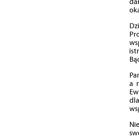
da
oka
Dz
Pr
ws
is
Bąd
Pa
a 
Ew
dl
wsp
Ni
sw