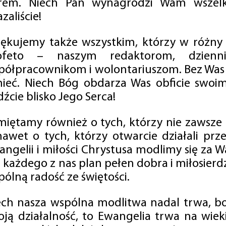
rem. Niech Pan wynagrodzi Wam wszelk
zaliście!
iękujemy także wszystkim, którzy w różny
ofeto – naszym redaktorom, dzienni
półpracownikom i wolontariuszom. Bez Was 
tnieć. Niech Bóg obdarza Was obficie swo
źcie blisko Jego Serca!
miętamy również o tych, którzy nie zawsze p
nawet o tych, którzy otwarcie działali p
angelii i miłości Chrystusa modlimy się za W
a każdego z nas plan pełen dobra i miłosierd
ólną radość ze świętości.
ech nasza wspólna modlitwa nadal trwa, b
oją działalność, to Ewangelia trwa na wiek