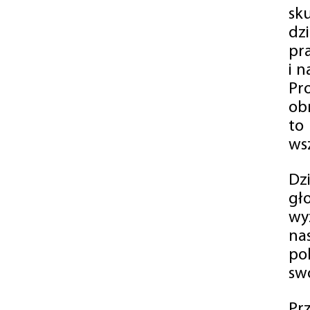
sk
dz
pr
i 
Pr
ob
to
wsz
Dz
gł
wy
na
po
swó
Pr