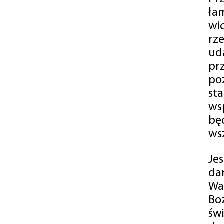
ła
wi
rz
ud
pr
po
st
ws
bę
ws
Je
da
Wa
Bo
św