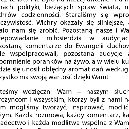
mach polityki, bieżących spraw świata, ni
chrów codzienności. Staraliśmy się wp
eczywistość. Wichry okazały się silniejsze,
ało nam się zrobić. Pozostaną nasze i Wa
zepowiadanie miłosierdzia w audycjac
zostaną komentarze do Ewangelii duchow
ale współpracowali, pozostaną audycje a
pomnienie poranków na żywo, a w wielu ku
dzie się unosił obłędny aromat dań według 
zystko ma swoją wartość dzięki Wam!
steśmy wdzięczni Wam – naszym słucha
rczyńcom i wszystkim, którzy byli z nami na
m mogliśmy tworzyć, inspirować, modlić 
żym. Każda rozmowa, każdy komentarz, każ
iadectwo i każda modlitwa wspólna z Wami