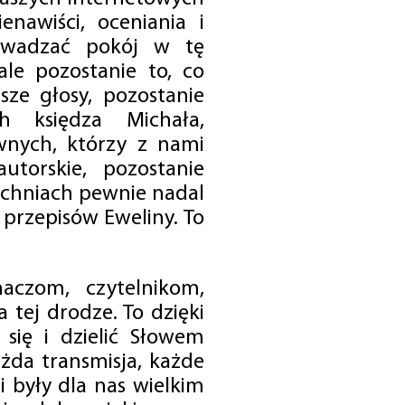
enawiści, oceniania i
rowadzać pokój w tę
 ale pozostanie to, co
sze głosy, pozostanie
h księdza Michała,
nych, którzy z nami
utorskie, pozostanie
chniach pewnie nadal
przepisów Eweliny. To
czom, czytelnikom,
 tej drodze. To dzięki
się i dzielić Słowem
da transmisja, każde
 były dla nas wielkim