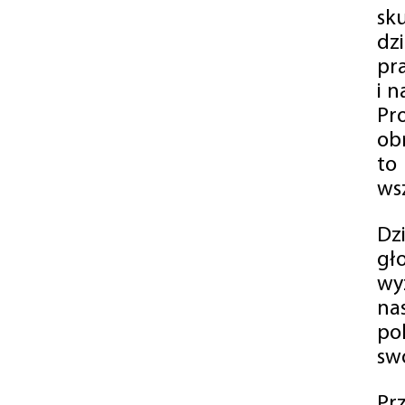
sk
dz
pr
i 
Pr
ob
to
wsz
Dz
gł
wy
na
po
swó
Pr