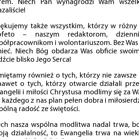
rem. Niech Pan wynagrodzi Wam wszelk
zaliście!
iękujemy także wszystkim, którzy w różny
ofeto – naszym redaktorom, dzienni
półpracownikom i wolontariuszom. Bez Was 
tnieć. Niech Bóg obdarza Was obficie swo
źcie blisko Jego Serca!
miętamy również o tych, którzy nie zawsze p
nawet o tych, którzy otwarcie działali p
angelii i miłości Chrystusa modlimy się za W
a każdego z nas plan pełen dobra i miłosierd
ólną radość ze świętości.
ech nasza wspólna modlitwa nadal trwa, b
oją działalność, to Ewangelia trwa na wiek