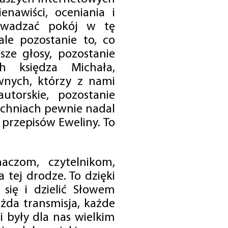
enawiści, oceniania i
rowadzać pokój w tę
 ale pozostanie to, co
sze głosy, pozostanie
h księdza Michała,
nych, którzy z nami
utorskie, pozostanie
chniach pewnie nadal
przepisów Eweliny. To
czom, czytelnikom,
 tej drodze. To dzięki
się i dzielić Słowem
da transmisja, każde
 były dla nas wielkim