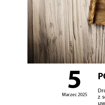
5
P
Dro
Marzec 2025
z 
uw