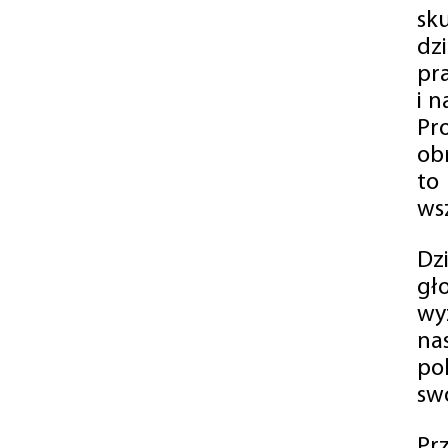
sk
dz
pr
i 
Pr
ob
to
wsz
Dz
gł
wy
na
po
swó
Pr