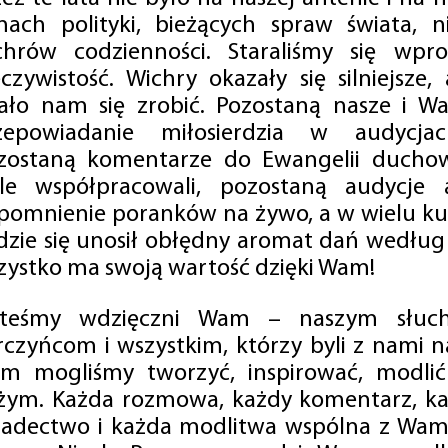
mach polityki, bieżących spraw świata, ni
chrów codzienności. Staraliśmy się wp
eczywistość. Wichry okazały się silniejsze,
ało nam się zrobić. Pozostaną nasze i Wa
zepowiadanie miłosierdzia w audycjac
zostaną komentarze do Ewangelii duchow
ale współpracowali, pozostaną audycje a
pomnienie poranków na żywo, a w wielu ku
dzie się unosił obłędny aromat dań według 
zystko ma swoją wartość dzięki Wam!
steśmy wdzięczni Wam – naszym słucha
rczyńcom i wszystkim, którzy byli z nami na
m mogliśmy tworzyć, inspirować, modlić 
żym. Każda rozmowa, każdy komentarz, każ
iadectwo i każda modlitwa wspólna z Wami