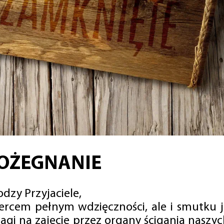
OŻEGNANIE
dzy Przyjaciele,
sercem pełnym wdzięczności, ale i smutku 
agi na zajęcie przez organy ścigania naszy