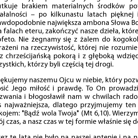
utkuje brakiem materialnych środków po
iałalności – po kilkunastu latach pięknej
awdopodobnie największa ambona Słowa Boż
na falach eteru, zakończyć nasze dzieła, kt
ofeto. Nie żegnamy się z żalem do kogokol
rażeni na rzeczywistość, której nie rozumi
 z chrześcijańską pokorą i z głęboką wdzię
ystkich, którzy byli częścią tej drogi.
iękujemy naszemu Ojcu w niebie, który pozw
osić Jego miłość i prawdę. To On prowadzi
zwania i błogosławił nam w chwilach radośc
s najważniejsza, dlatego przyjmujemy ten
kojem: "Bądź wola Twoja" (Mt 6,10). Wierzy
j czas, a nasz czas w tej formie właśnie się d
zez te lata nie było na naszej antenie i na