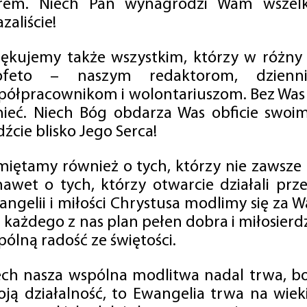
rem. Niech Pan wynagrodzi Wam wszelk
zaliście!
iękujemy także wszystkim, którzy w różny
ofeto – naszym redaktorom, dzienni
półpracownikom i wolontariuszom. Bez Was 
tnieć. Niech Bóg obdarza Was obficie swo
źcie blisko Jego Serca!
miętamy również o tych, którzy nie zawsze p
nawet o tych, którzy otwarcie działali p
angelii i miłości Chrystusa modlimy się za W
a każdego z nas plan pełen dobra i miłosierd
ólną radość ze świętości.
ech nasza wspólna modlitwa nadal trwa, b
oją działalność, to Ewangelia trwa na wiek