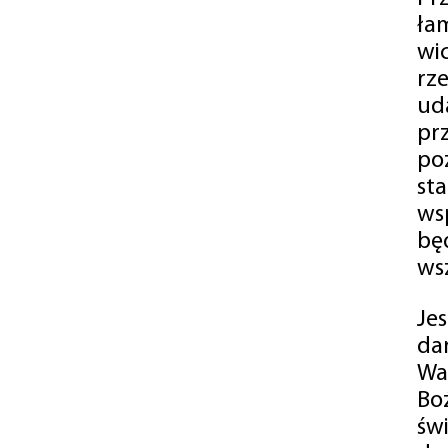
ła
wi
rz
ud
pr
po
st
ws
bę
ws
Je
da
Wa
Bo
św