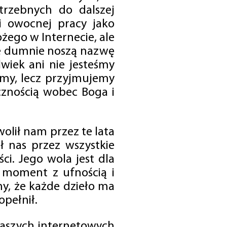
trzebnych do dalszej
 i owocnej pracy jako
ego w Internecie, ale
óre dumnie noszą nazwę
wiek ani nie jesteśmy
emy, lecz przyjmujemy
cznością wobec Boga i
olił nam przez te lata
ł nas przez wszystkie
i. Jego wola jest dla
 moment z ufnością i
my, że każde dzieło ma
opełnił.
 naszych internetowych