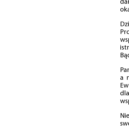
da
oka
Dz
Pr
ws
is
Bąd
Pa
a 
Ew
dl
wsp
Ni
sw