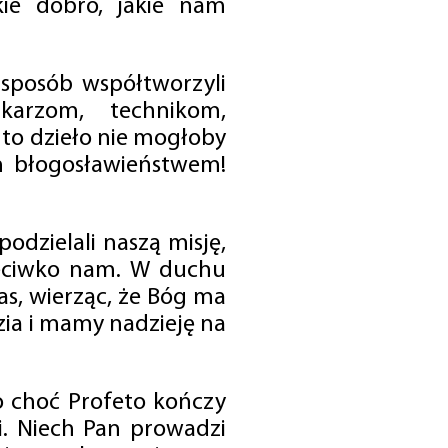
ie dobro, jakie nam
 sposób współtworzyli
karzom, technikom,
to dzieło nie mogłoby
im błogosławieństwem!
odzielali naszą misję,
rzeciwko nam. W duchu
as, wierząc, że Bóg ma
zia i mamy nadzieję na
o choć Profeto kończy
i. Niech Pan prowadzi