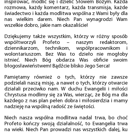
inspirować, modlić się i dzielić Słowem Bożym. Każda
rozmowa, każdy komentarz, każda transmisja, każde
świadectwo i każda modlitwa wspólna z Wami były dla
nas wielkim darem. Niech Pan wynagrodzi Wam
wszelkie dobro, jakie nam okazaliście!
Dziękujemy także wszystkim, którzy w różny sposób
współtworzyli Profeto – naszym redaktorom,
dziennikarzom, technikom, współpracownikom i
wolontariuszom. Bez Was to dzieło nie mogłoby
istnieć. Niech Bóg obdarza Was obficie swoim
błogosławieństwem! Bądźcie blisko Jego Serca!
Pamiętamy również o tych, którzy nie zawsze
podzielali naszą misję, a nawet o tych, którzy otwarcie
działali przeciwko nam. W duchu Ewangelii i miłości
Chrystusa modlimy się za Was, wierząc, że Bóg ma dla
każdego z nas plan pełen dobra i miłosierdzia i mamy
nadzieję na wspólną radość ze świętości.
Niech nasza wspólna modlitwa nadal trwa, bo choć
Profeto kończy swoją działalność, to Ewangelia trwa
na wieki. Niech Pan prowadzi nas wszystkich dalej, ku