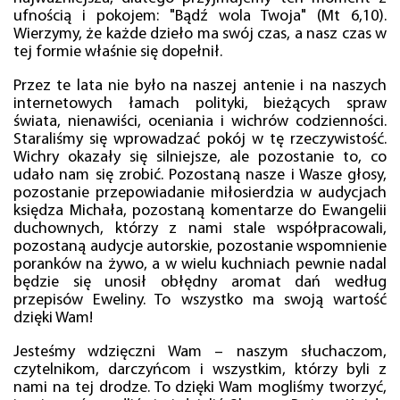
ufnością i pokojem: "Bądź wola Twoja" (Mt 6,10).
Wierzymy, że każde dzieło ma swój czas, a nasz czas w
tej formie właśnie się dopełnił.
Przez te lata nie było na naszej antenie i na naszych
internetowych łamach polityki, bieżących spraw
świata, nienawiści, oceniania i wichrów codzienności.
Staraliśmy się wprowadzać pokój w tę rzeczywistość.
Wichry okazały się silniejsze, ale pozostanie to, co
udało nam się zrobić. Pozostaną nasze i Wasze głosy,
pozostanie przepowiadanie miłosierdzia w audycjach
księdza Michała, pozostaną komentarze do Ewangelii
duchownych, którzy z nami stale współpracowali,
pozostaną audycje autorskie, pozostanie wspomnienie
poranków na żywo, a w wielu kuchniach pewnie nadal
będzie się unosił obłędny aromat dań według
przepisów Eweliny. To wszystko ma swoją wartość
dzięki Wam!
Jesteśmy wdzięczni Wam – naszym słuchaczom,
czytelnikom, darczyńcom i wszystkim, którzy byli z
nami na tej drodze. To dzięki Wam mogliśmy tworzyć,