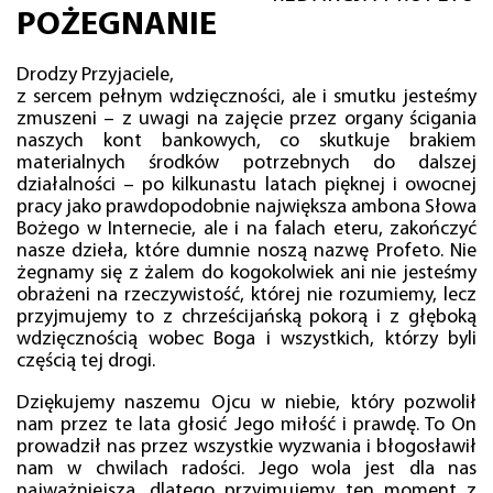
POŻEGNANIE
Drodzy Przyjaciele,
z sercem pełnym wdzięczności, ale i smutku jesteśmy
zmuszeni – z uwagi na zajęcie przez organy ścigania
naszych kont bankowych, co skutkuje brakiem
materialnych środków potrzebnych do dalszej
działalności – po kilkunastu latach pięknej i owocnej
pracy jako prawdopodobnie największa ambona Słowa
Bożego w Internecie, ale i na falach eteru, zakończyć
nasze dzieła, które dumnie noszą nazwę Profeto. Nie
żegnamy się z żalem do kogokolwiek ani nie jesteśmy
obrażeni na rzeczywistość, której nie rozumiemy, lecz
przyjmujemy to z chrześcijańską pokorą i z głęboką
wdzięcznością wobec Boga i wszystkich, którzy byli
częścią tej drogi.
Dziękujemy naszemu Ojcu w niebie, który pozwolił
nam przez te lata głosić Jego miłość i prawdę. To On
prowadził nas przez wszystkie wyzwania i błogosławił
nam w chwilach radości. Jego wola jest dla nas
najważniejsza, dlatego przyjmujemy ten moment z