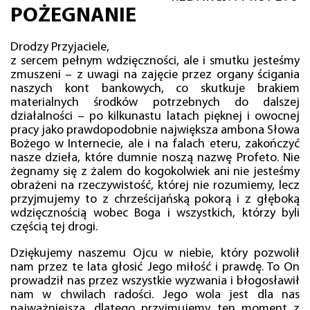
POŻEGNANIE
Drodzy Przyjaciele,
z sercem pełnym wdzięczności, ale i smutku jesteśmy
zmuszeni – z uwagi na zajęcie przez organy ścigania
naszych kont bankowych, co skutkuje brakiem
materialnych środków potrzebnych do dalszej
działalności – po kilkunastu latach pięknej i owocnej
pracy jako prawdopodobnie największa ambona Słowa
Bożego w Internecie, ale i na falach eteru, zakończyć
nasze dzieła, które dumnie noszą nazwę Profeto. Nie
żegnamy się z żalem do kogokolwiek ani nie jesteśmy
obrażeni na rzeczywistość, której nie rozumiemy, lecz
przyjmujemy to z chrześcijańską pokorą i z głęboką
wdzięcznością wobec Boga i wszystkich, którzy byli
częścią tej drogi.
Dziękujemy naszemu Ojcu w niebie, który pozwolił
nam przez te lata głosić Jego miłość i prawdę. To On
prowadził nas przez wszystkie wyzwania i błogosławił
nam w chwilach radości. Jego wola jest dla nas
najważniejsza, dlatego przyjmujemy ten moment z