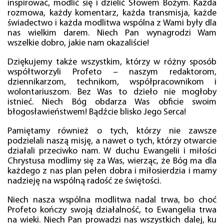
inspirować, modlić się i dzielić Słowem Bożym. Każda
rozmowa, każdy komentarz, każda transmisja, każde
świadectwo i każda modlitwa wspólna z Wami były dla
nas wielkim darem. Niech Pan wynagrodzi Wam
wszelkie dobro, jakie nam okazaliście!
Dziękujemy także wszystkim, którzy w różny sposób
współtworzyli Profeto – naszym redaktorom,
dziennikarzom, technikom, współpracownikom i
wolontariuszom. Bez Was to dzieło nie mogłoby
istnieć. Niech Bóg obdarza Was obficie swoim
błogosławieństwem! Bądźcie blisko Jego Serca!
Pamiętamy również o tych, którzy nie zawsze
podzielali naszą misję, a nawet o tych, którzy otwarcie
działali przeciwko nam. W duchu Ewangelii i miłości
Chrystusa modlimy się za Was, wierząc, że Bóg ma dla
każdego z nas plan pełen dobra i miłosierdzia i mamy
nadzieję na wspólną radość ze świętości.
Niech nasza wspólna modlitwa nadal trwa, bo choć
Profeto kończy swoją działalność, to Ewangelia trwa
na wieki. Niech Pan prowadzi nas wszystkich dalej, ku