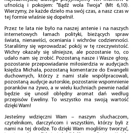
ufnością i pokojem: "Bądź wola Twoja" (Mt 6,10).
Wierzymy, że każde dzieło ma swój czas, a nasz czas w
tej formie właśnie się dopełnił.
Przez te lata nie było na naszej antenie i na naszych
internetowych łamach polityki, bieżących spraw
świata, nienawiści, oceniania i wichrów codzienności.
Staraliśmy się wprowadzać pokój w tę rzeczywistość.
Wichry okazały się silniejsze, ale pozostanie to, co
udało nam się zrobić. Pozostaną nasze i Wasze głosy,
pozostanie przepowiadanie miłosierdzia w audycjach
księdza Michała, pozostaną komentarze do Ewangelii
duchownych, którzy z nami stale współpracowali,
pozostaną audycje autorskie, pozostanie wspomnienie
poranków na żywo, a w wielu kuchniach pewnie nadal
będzie się unosił obłędny aromat dań według
przepisów Eweliny. To wszystko ma swoją wartość
dzięki Wam!
Jesteśmy wdzięczni Wam – naszym słuchaczom,
czytelnikom, darczyńcom i wszystkim, którzy byli z
nami na tej drodze. To dzięki Wam mogliśmy tworzyć,